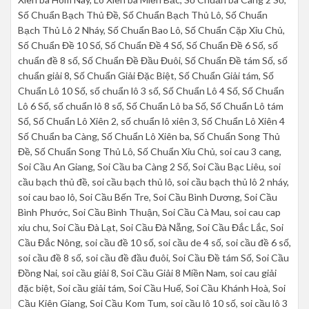
Số Chuẩn Bạch Thủ Đề, Số Chuẩn Bạch Thủ Lô, Số Chuẩn
Bạch Thủ Lô 2 Nháy, Số Chuẩn Bao Lô, Số Chuẩn Cặp Xỉu Chủ,
Số Chuẩn Đề 10 Số, Số Chuẩn Đề 4 Số, Số Chuẩn Đề 6 Số, số
chuẩn đề 8 số, Số Chuẩn Đề Đầu Đuôi, Số Chuẩn Đề tám Số, số
chuẩn giải 8, Số Chuẩn Giải Đặc Biệt, Số Chuẩn Giải tám, Số
Chuẩn Lô 10 Số, số chuẩn lô 3 số, Số Chuẩn Lô 4 Số, Số Chuẩn
Lô 6 Số, số chuẩn lô 8 số, Số Chuẩn Lô ba Số, Số Chuẩn Lô tám
Số, Số Chuẩn Lô Xiên 2, số chuẩn lô xiên 3, Số Chuẩn Lô Xiên 4
Số Chuẩn ba Càng, Số Chuẩn Lô Xiên ba, Số Chuẩn Song Thủ
Đề, Số Chuẩn Song Thủ Lô, Số Chuẩn Xỉu Chủ, soi cau 3 cang,
Soi Cầu An Giang, Soi Cầu ba Càng 2 Số, Soi Cầu Bạc Liêu, soi
cầu bạch thủ đề, soi cầu bạch thủ lô, soi cầu bạch thủ lô 2 nháy,
soi cau bao lô, Soi Cầu Bến Tre, Soi Cầu Bình Dương, Soi Cầu
Bình Phước, Soi Cầu Bình Thuận, Soi Cầu Cà Mau, soi cau cap
xiu chu, Soi Cầu Đà Lạt, Soi Cầu Đà Nẵng, Soi Cầu Đắc Lắc, Soi
Cầu Đắc Nông, soi cầu đề 10 số, soi cầu de 4 số, soi cầu đề 6 số,
soi cầu đề 8 số, soi cầu đề đầu đuôi, Soi Cầu Đề tám Số, Soi Cầu
Đồng Nai, soi cầu giải 8, Soi Cầu Giải 8 Miền Nam, soi cau giải
đặc biệt, Soi cầu giải tám, Soi Cầu Huế, Soi Cầu Khánh Hoà, Soi
Cầu Kiên Giang, Soi Cầu Kom Tum, soi cầu lô 10 số, soi cầu lô 3