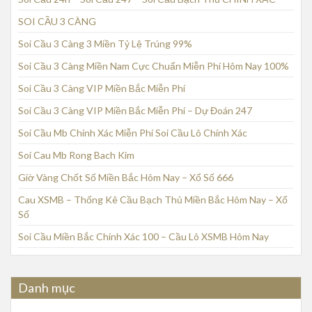
SOI CẦU 3 CÀNG
Soi Cầu 3 Càng 3 Miền Tỷ Lệ Trúng 99%
Soi Cầu 3 Càng Miền Nam Cực Chuẩn Miễn Phí Hôm Nay 100%
Soi Cầu 3 Càng VIP Miền Bắc Miễn Phí
Soi Cầu 3 Càng VIP Miền Bắc Miễn Phí – Dự Đoán 247
Soi Cầu Mb Chính Xác Miễn Phí Soi Cầu Lô Chính Xác
Soi Cau Mb Rong Bach Kim
Giờ Vàng Chốt Số Miền Bắc Hôm Nay – Xổ Số 666
Cau XSMB – Thống Kê Cầu Bạch Thủ Miền Bắc Hôm Nay – Xổ
Số
Soi Cầu Miền Bắc Chính Xác 100 – Cầu Lô XSMB Hôm Nay
Danh mục