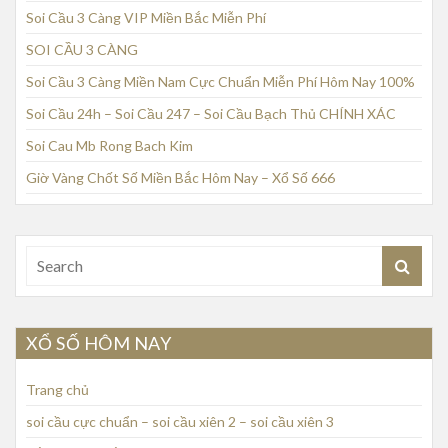
Soi Cầu 3 Càng VIP Miền Bắc Miễn Phí
SOI CẦU 3 CÀNG
Soi Cầu 3 Càng Miền Nam Cực Chuẩn Miễn Phí Hôm Nay 100%
Soi Cầu 24h – Soi Cầu 247 – Soi Cầu Bạch Thủ CHÍNH XÁC
Soi Cau Mb Rong Bach Kim
Giờ Vàng Chốt Số Miền Bắc Hôm Nay – Xổ Số 666
XỔ SỐ HÔM NAY
Trang chủ
soi cầu cực chuẩn – soi cầu xiên 2 – soi cầu xiên 3