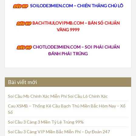
SOILODE3MIEN.COM – CHIẾN THẮNG CHỦ LÔ
BACHTHULOVIPMB.COM – BÁN SỐ CHUẨN
VÀNG 9999
CHOTLODE3MIEN.COM – SOI PHẢI CHUẨN
ĐÁNH PHẢI TRÚNG
Bài viết mới
Soi Cầu Mb Chính Xác Miễn Phí Soi Cầu Lô Chính Xác
Cau XSMB – Thống Kê Cầu Bạch Thủ Miền Bắc Hôm Nay – Xổ
Số
Soi Cầu 3 Càng 3 Miền Tỷ Lệ Trúng 99%
Soi Cầu 3 Càng VIP Miền Bắc Miễn Phí – Dự Đoán 247