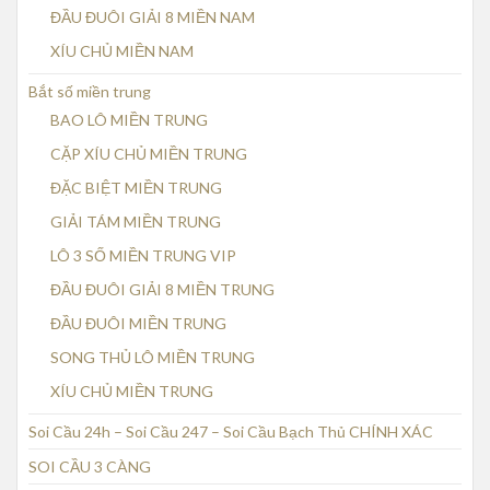
ĐẦU ĐUÔI GIẢI 8 MIỀN NAM
XÍU CHỦ MIỀN NAM
Bắt số miền trung
BAO LÔ MIỀN TRUNG
CẶP XÍU CHỦ MIỀN TRUNG
ĐẶC BIỆT MIỀN TRUNG
GIẢI TÁM MIỀN TRUNG
LÔ 3 SỐ MIỀN TRUNG VIP
ĐẦU ĐUÔI GIẢI 8 MIỀN TRUNG
ĐẦU ĐUÔI MIỀN TRUNG
SONG THỦ LÔ MIỀN TRUNG
XÍU CHỦ MIỀN TRUNG
Soi Cầu 24h – Soi Cầu 247 – Soi Cầu Bạch Thủ CHÍNH XÁC
SOI CẦU 3 CÀNG