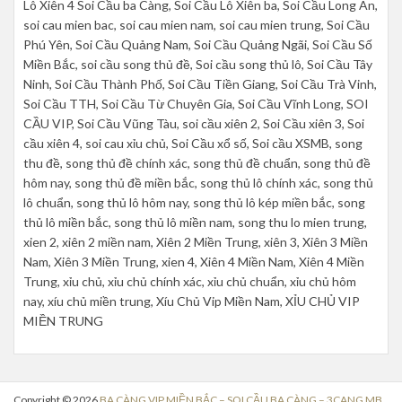
Lô Xiên 4 Soi Cầu ba Càng, Soi Cầu Lô Xiên ba, Soi Cầu Long An,
soi cau mien bac, soi cau mien nam, soi cau mien trung, Soi Cầu
Phú Yên, Soi Cầu Quảng Nam, Soi Cầu Quảng Ngãi, Soi Cầu Số
Miền Bắc, soi cầu song thủ đề, Soi cầu song thủ lô, Soi Cầu Tây
Ninh, Soi Cầu Thành Phố, Soi Cầu Tiền Giang, Soi Cầu Trà Vinh,
Soi Cầu TTH, Soi Cầu Từ Chuyên Gia, Soi Cầu Vĩnh Long, SOI
CẦU VIP, Soi Cầu Vũng Tàu, soi cầu xiên 2, Soi Cầu xiên 3, Soi
cầu xiên 4, soi cau xỉu chủ, Soi Cầu xổ số, Soi cầu XSMB, song
thu đề, song thủ đề chính xác, song thủ đề chuẩn, song thủ đề
hôm nay, song thủ đề miền bắc, song thủ lô chính xác, song thủ
lô chuẩn, song thủ lô hôm nay, song thủ lô kép miền bắc, song
thủ lô miền bắc, song thủ lô miền nam, song thu lo mien trung,
xien 2, xiên 2 miền nam, Xiên 2 Miền Trung, xiên 3, Xiên 3 Miền
Nam, Xiên 3 Miền Trung, xien 4, Xiên 4 Miền Nam, Xiên 4 Miền
Trung, xỉu chủ, xỉu chủ chính xác, xỉu chủ chuẩn, xỉu chủ hôm
nay, xíu chủ miền trung, Xíu Chủ Vip Miền Nam, XỈU CHỦ VIP
MIỀN TRUNG
Copyright © 2026
BA CÀNG VIP MIỀN BẮC – SOI CẦU BA CÀNG – 3CANG MB
.