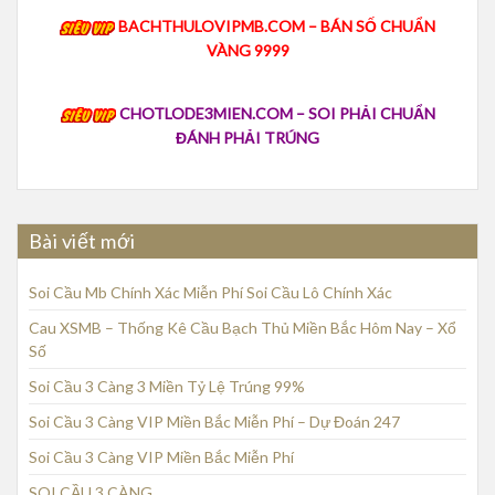
BACHTHULOVIPMB.COM – BÁN SỐ CHUẨN
VÀNG 9999
CHOTLODE3MIEN.COM – SOI PHẢI CHUẨN
ĐÁNH PHẢI TRÚNG
Bài viết mới
Soi Cầu Mb Chính Xác Miễn Phí Soi Cầu Lô Chính Xác
Cau XSMB – Thống Kê Cầu Bạch Thủ Miền Bắc Hôm Nay – Xổ
Số
Soi Cầu 3 Càng 3 Miền Tỷ Lệ Trúng 99%
Soi Cầu 3 Càng VIP Miền Bắc Miễn Phí – Dự Đoán 247
Soi Cầu 3 Càng VIP Miền Bắc Miễn Phí
SOI CẦU 3 CÀNG