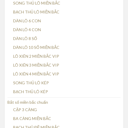
SONG THỦ LÔ MIỀN BẮC
BẠCH THỦ LÔ MIỀN BẮC
DÀN LÔ 6 CON
DÀN LÔ 4 CON
DÀN LÔ 8 SỐ
DÀN LÔ 10 SỐ MIỀN BẮC
LÔ XIÊN 2 MIỀN BẮC VIP
LÔ XIÊN 3 MIỀN BẮC VIP
LÔ XIÊN 4 MIỀN BẮC VIP
SONG THỦ LÔ KÉP
BẠCH THỦ LÔ KÉP
Bắt số miền bắc chuẩn
CẶP 3 CÀNG
BA CÀNG MIỀN BẮC
BẠCH THỦ ĐỀ MIỀN BẮC