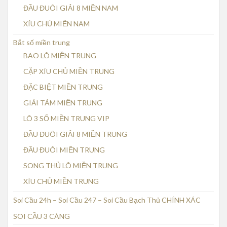
ĐẦU ĐUÔI GIẢI 8 MIỀN NAM
XÍU CHỦ MIỀN NAM
Bắt số miền trung
BAO LÔ MIỀN TRUNG
CẶP XÍU CHỦ MIỀN TRUNG
ĐẶC BIỆT MIỀN TRUNG
GIẢI TÁM MIỀN TRUNG
LÔ 3 SỐ MIỀN TRUNG VIP
ĐẦU ĐUÔI GIẢI 8 MIỀN TRUNG
ĐẦU ĐUÔI MIỀN TRUNG
SONG THỦ LÔ MIỀN TRUNG
XÍU CHỦ MIỀN TRUNG
Soi Cầu 24h – Soi Cầu 247 – Soi Cầu Bạch Thủ CHÍNH XÁC
SOI CẦU 3 CÀNG