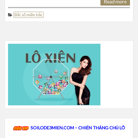
Read more
Bắt số miền bắc
SOILODE3MIEN.COM – CHIẾN THẮNG CHỦ LÔ