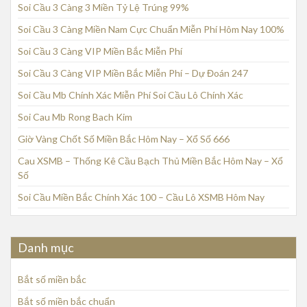
Soi Cầu 3 Càng 3 Miền Tỷ Lệ Trúng 99%
Soi Cầu 3 Càng Miền Nam Cực Chuẩn Miễn Phí Hôm Nay 100%
Soi Cầu 3 Càng VIP Miền Bắc Miễn Phí
Soi Cầu 3 Càng VIP Miền Bắc Miễn Phí – Dự Đoán 247
Soi Cầu Mb Chính Xác Miễn Phí Soi Cầu Lô Chính Xác
Soi Cau Mb Rong Bach Kim
Giờ Vàng Chốt Số Miền Bắc Hôm Nay – Xổ Số 666
Cau XSMB – Thống Kê Cầu Bạch Thủ Miền Bắc Hôm Nay – Xổ
Số
Soi Cầu Miền Bắc Chính Xác 100 – Cầu Lô XSMB Hôm Nay
Danh mục
Bắt số miền bắc
Bắt số miền bắc chuẩn