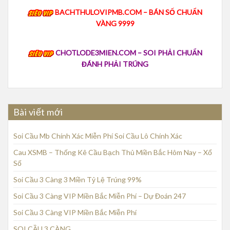
BACHTHULOVIPMB.COM – BÁN SỐ CHUẨN
VÀNG 9999
CHOTLODE3MIEN.COM – SOI PHẢI CHUẨN
ĐÁNH PHẢI TRÚNG
Bài viết mới
Soi Cầu Mb Chính Xác Miễn Phí Soi Cầu Lô Chính Xác
Cau XSMB – Thống Kê Cầu Bạch Thủ Miền Bắc Hôm Nay – Xổ
Số
Soi Cầu 3 Càng 3 Miền Tỷ Lệ Trúng 99%
Soi Cầu 3 Càng VIP Miền Bắc Miễn Phí – Dự Đoán 247
Soi Cầu 3 Càng VIP Miền Bắc Miễn Phí
SOI CẦU 3 CÀNG