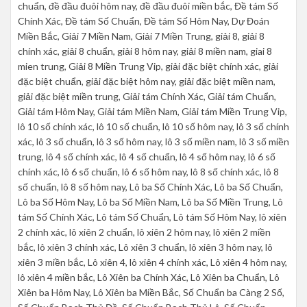
chuẩn, đề đầu đuôi hôm nay, đề đầu đuôi miền bắc, Đề tám Số
Chính Xác, Đề tám Số Chuẩn, Đề tám Số Hôm Nay, Dự Đoán
Miền Bắc, Giải 7 Miền Nam, Giải 7 Miền Trung, giải 8, giải 8
chính xác, giải 8 chuẩn, giải 8 hôm nay, giải 8 miền nam, giai 8
mien trung, Giải 8 Miền Trung Vip, giải đặc biệt chính xác, giải
đặc biệt chuẩn, giải đặc biệt hôm nay, giải đặc biệt miền nam,
giải đặc biệt miền trung, Giải tám Chính Xác, Giải tám Chuẩn,
Giải tám Hôm Nay, Giải tám Miền Nam, Giải tám Miền Trung Vip,
lô 10 số chính xác, lô 10 số chuẩn, lô 10 số hôm nay, lô 3 số chính
xác, lô 3 số chuẩn, lô 3 số hôm nay, lô 3 số miền nam, lô 3 số miền
trung, lô 4 số chính xác, lô 4 số chuẩn, lô 4 số hôm nay, lô 6 số
chính xác, lô 6 số chuẩn, lô 6 số hôm nay, lô 8 số chính xác, lô 8
số chuẩn, lô 8 số hôm nay, Lô ba Số Chính Xác, Lô ba Số Chuẩn,
Lô ba Số Hôm Nay, Lô ba Số Miền Nam, Lô ba Số Miền Trung, Lô
tám Số Chính Xác, Lô tám Số Chuẩn, Lô tám Số Hôm Nay, lô xiên
2 chính xác, lô xiên 2 chuẩn, lô xiên 2 hôm nay, lô xiên 2 miền
bắc, lô xiên 3 chính xác, Lô xiên 3 chuẩn, lô xiên 3 hôm nay, lô
xiên 3 miền bắc, Lô xiên 4, lô xiên 4 chính xác, Lô xiên 4 hôm nay,
lô xiên 4 miền bắc, Lô Xiên ba Chính Xác, Lô Xiên ba Chuẩn, Lô
Xiên ba Hôm Nay, Lô Xiên ba Miền Bắc, Số Chuẩn ba Càng 2 Số,