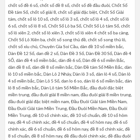
chốt số đề 6 số, chốt số đề 8 số, chốt số đề đầu đuôi, Chốt Số
Đề tám Số, chốt số giải 8, chốt số giải đặc biệt, Chốt Số Giải
tám, chốt số lô 10 số, chốt số lô 3 số, chốt số lô 4 số, chốt số lô
6 số, chốt số lô 8 số, Chốt Số Lô ba Số, Chốt Số Lô tám Số, chốt
số lô xiên 2, chốt số lô xiên 3, chốt số lô xiên 4 chốt số ba càng,
Chốt Số Lô Xiên ba, chốt số song thủ đề, chốt số song thủ lô,
chốt số xỉu chủ, Chuyên Gia Soi Cầu, dàn đề 10 số miền bắc,
Dàn Đề 12 Số, dan đề 2 số, Dàn Đề 3 Số, Dàn Đề 30 Số, Dàn đề 4
SỐ, dàn đề 4 số miền bắc, dàn đề 6 số, Dàn đề 6 số miền Bắc,
dàn đề 8 số, dàn đề 8 số miền bắc, Dàn Đề tám Số Miền Bắc, dàn
lô 10 số miền bắc, Dàn Lô 2 Nháy, Dàn lô 3 số, dàn lô 4 số, Dàn lô
4 số miền bắc, Dàn Lô 5 Số, dan lo 6 so, dàn lô 6 số miền bắc, dàn
lô 8 số miền bắc, Dàn Lô tám Số Miền Bắc, đầu đuôi đặc biệt
miền trung, đầu đuôi giải 8 miền nam, đầu đuôi giải 8 miền trung,
đầu đuôi giải đặc biệt miền nam, Đầu Đuôi Giải tám Miền Nam,
Đầu Đuôi Giải tám Miền Trung, Đầu Đuôi Miền Nam, Đầu Đuôi
Miền Trung, đề 10 số chính xác, đề 10 số chuẩn, đề 10 số hôm
nay, đề 4 số chính xác, đề 4 số chuẩn, đề 4 số hôm nay, đề 6 số
chính xác, đề 6 số chuẩn, đề 6 số hôm nay, đề 8 số chính xác, đề
8 số chuẩn, đề 8 số hôm nay, đề đầu đuôi chính xác, đề đầu đuôi