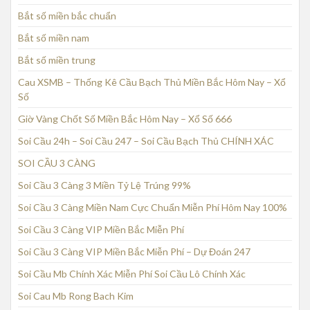
Bắt số miền bắc chuẩn
Bắt số miền nam
Bắt số miền trung
Cau XSMB – Thống Kê Cầu Bạch Thủ Miền Bắc Hôm Nay – Xổ
Số
Giờ Vàng Chốt Số Miền Bắc Hôm Nay – Xổ Số 666
Soi Cầu 24h – Soi Cầu 247 – Soi Cầu Bạch Thủ CHÍNH XÁC
SOI CẦU 3 CÀNG
Soi Cầu 3 Càng 3 Miền Tỷ Lệ Trúng 99%
Soi Cầu 3 Càng Miền Nam Cực Chuẩn Miễn Phí Hôm Nay 100%
Soi Cầu 3 Càng VIP Miền Bắc Miễn Phí
Soi Cầu 3 Càng VIP Miền Bắc Miễn Phí – Dự Đoán 247
Soi Cầu Mb Chính Xác Miễn Phí Soi Cầu Lô Chính Xác
Soi Cau Mb Rong Bach Kim