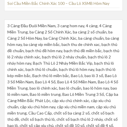
Soi Cầu Miền Bắc Chính Xác 100 – Cầu Lô XSMB Hôm Nay
3 Càng Đầu Đuôi Miền Nam, 3 cang hom nay, 4 càng, 4 Càng
Miền Trung, ba Càng 2 Số Chính Xác, ba càng 2 số chuẩn, ba
Càng 2 Số Hôm Nay, ba Càng Chính Xác, ba càng chuẩn, ba càng
hôm nay, ba càng víp miền bắc, bach thu de chinh xac, bạch thủ
đề chuẩn, bạch thủ đề hôm nay, bạch thủ đề miền bắc, bạch thủ
lô 2 nháy chính xác, bạch thủ lô 2 nháy chuẩn, bạch thủ lô 2
nháy hôm nay, Bạch Thủ Lô 2 Nháy Miền Bắc Vip, bạch thủ lô
chính xác, bạch thủ lô chuẩn, bạch thủ lô hôm nay, bạch thủ lô
kép miền bắc, Bạch thủ lô miền bắc, Bao Lô, bao lô 3 số, Bao Lô
3 Số Miền Nam, Bao Lô 4 Số, Bao Lô 4 Số Miền Nam, Bao Lô 4 Số
Miền Trung, bao lô chính xác, bao lô chuẩn, bao lô hôm nay, bao
lô miền nam, Bao lô miền trung, Bao Lô Miền Trung 3 Số, Cặp ba
Càng Miền Bắc Phát Lộc, cặp xíu chủ chính xác, cặp xíu chủ
chuẩn, cặp xỉu chủ hôm nay, cặp xíu chủ miền nam, cặp xíu chủ
miền trung, Cầu Cao Cấp, chốt số ba càng 2 số, chốt số bạch
thủ đề, chốt số bạch thủ lô, chốt số bạch thủ lô 2 nháy, chốt số
bao lô, chốt số cặp xỉu chủ, chốt số đề 10 số, chốt số đề 4 số,