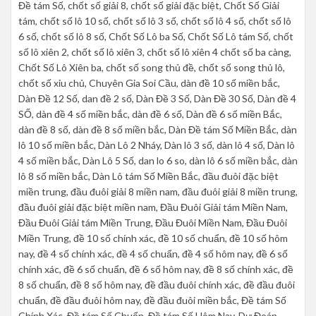
Đề tám Số, chốt số giải 8, chốt số giải đặc biệt, Chốt Số Giải
tám, chốt số lô 10 số, chốt số lô 3 số, chốt số lô 4 số, chốt số lô
6 số, chốt số lô 8 số, Chốt Số Lô ba Số, Chốt Số Lô tám Số, chốt
số lô xiên 2, chốt số lô xiên 3, chốt số lô xiên 4 chốt số ba càng,
Chốt Số Lô Xiên ba, chốt số song thủ đề, chốt số song thủ lô,
chốt số xỉu chủ, Chuyên Gia Soi Cầu, dàn đề 10 số miền bắc,
Dàn Đề 12 Số, dan đề 2 số, Dàn Đề 3 Số, Dàn Đề 30 Số, Dàn đề 4
SỐ, dàn đề 4 số miền bắc, dàn đề 6 số, Dàn đề 6 số miền Bắc,
dàn đề 8 số, dàn đề 8 số miền bắc, Dàn Đề tám Số Miền Bắc, dàn
lô 10 số miền bắc, Dàn Lô 2 Nháy, Dàn lô 3 số, dàn lô 4 số, Dàn lô
4 số miền bắc, Dàn Lô 5 Số, dan lo 6 so, dàn lô 6 số miền bắc, dàn
lô 8 số miền bắc, Dàn Lô tám Số Miền Bắc, đầu đuôi đặc biệt
miền trung, đầu đuôi giải 8 miền nam, đầu đuôi giải 8 miền trung,
đầu đuôi giải đặc biệt miền nam, Đầu Đuôi Giải tám Miền Nam,
Đầu Đuôi Giải tám Miền Trung, Đầu Đuôi Miền Nam, Đầu Đuôi
Miền Trung, đề 10 số chính xác, đề 10 số chuẩn, đề 10 số hôm
nay, đề 4 số chính xác, đề 4 số chuẩn, đề 4 số hôm nay, đề 6 số
chính xác, đề 6 số chuẩn, đề 6 số hôm nay, đề 8 số chính xác, đề
8 số chuẩn, đề 8 số hôm nay, đề đầu đuôi chính xác, đề đầu đuôi
chuẩn, đề đầu đuôi hôm nay, đề đầu đuôi miền bắc, Đề tám Số
Chính Xác, Đề tám Số Chuẩn, Đề tám Số Hôm Nay, Dự Đoán