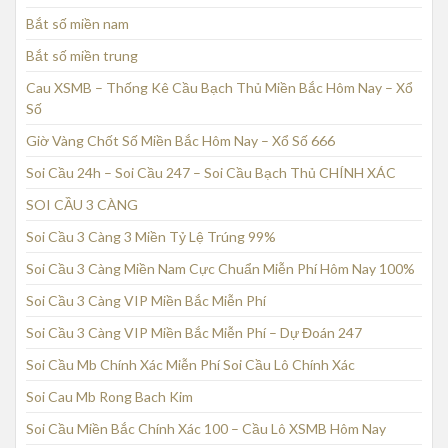
Bắt số miền nam
Bắt số miền trung
Cau XSMB – Thống Kê Cầu Bạch Thủ Miền Bắc Hôm Nay – Xổ
Số
Giờ Vàng Chốt Số Miền Bắc Hôm Nay – Xổ Số 666
Soi Cầu 24h – Soi Cầu 247 – Soi Cầu Bạch Thủ CHÍNH XÁC
SOI CẦU 3 CÀNG
Soi Cầu 3 Càng 3 Miền Tỷ Lệ Trúng 99%
Soi Cầu 3 Càng Miền Nam Cực Chuẩn Miễn Phí Hôm Nay 100%
Soi Cầu 3 Càng VIP Miền Bắc Miễn Phí
Soi Cầu 3 Càng VIP Miền Bắc Miễn Phí – Dự Đoán 247
Soi Cầu Mb Chính Xác Miễn Phí Soi Cầu Lô Chính Xác
Soi Cau Mb Rong Bach Kim
Soi Cầu Miền Bắc Chính Xác 100 – Cầu Lô XSMB Hôm Nay