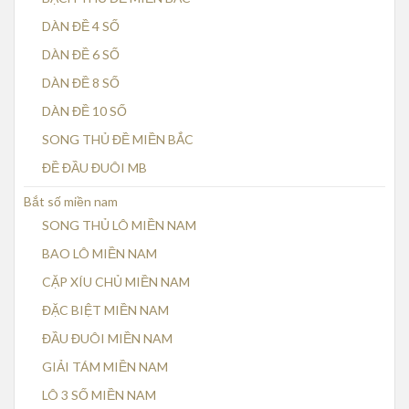
DÀN ĐỀ 4 SỐ
DÀN ĐỀ 6 SỐ
DÀN ĐỀ 8 SỐ
DÀN ĐỀ 10 SỐ
SONG THỦ ĐỀ MIỀN BẮC
ĐỀ ĐẦU ĐUÔI MB
Bắt số miền nam
SONG THỦ LÔ MIỀN NAM
BAO LÔ MIỀN NAM
CẶP XÍU CHỦ MIỀN NAM
ĐẶC BIỆT MIỀN NAM
ĐẦU ĐUÔI MIỀN NAM
GIẢI TÁM MIỀN NAM
LÔ 3 SỐ MIỀN NAM