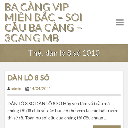
BA CÀNG VIP
Skip
to
MIỀN BẮC – SOI
content
CẦU BA CÀNG –
3CANG MB
Thẻ:
dàn lô 8 số 1010
DÀN LÔ 8 SỐ
admin
14/04/2021
DÀN LÔ 8 SỐ DÀN LÔ 8 SỐ Hãy yên tâm với cầu mà
chúng tôi đã chia sẻ, các bạn có thể xem lại các bài trước
thì sẽ rõ. Toàn bộ soi cầu của chúng tôi đều chuẩn …