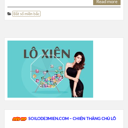
Read more
Bắt số miền bắc
SOILODE3MIEN.COM – CHIẾN THẮNG CHỦ LÔ