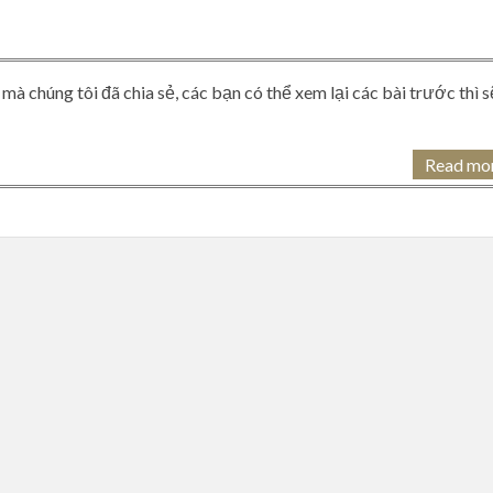
chúng tôi đã chia sẻ, các bạn có thể xem lại các bài trước thì s
Read mo