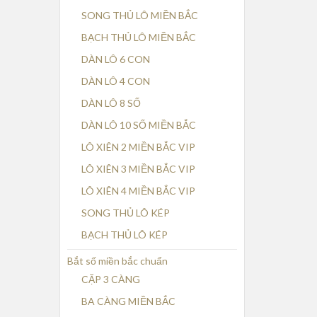
SONG THỦ LÔ MIỀN BẮC
BẠCH THỦ LÔ MIỀN BẮC
DÀN LÔ 6 CON
DÀN LÔ 4 CON
DÀN LÔ 8 SỐ
DÀN LÔ 10 SỐ MIỀN BẮC
LÔ XIÊN 2 MIỀN BẮC VIP
LÔ XIÊN 3 MIỀN BẮC VIP
LÔ XIÊN 4 MIỀN BẮC VIP
SONG THỦ LÔ KÉP
BẠCH THỦ LÔ KÉP
Bắt số miền bắc chuẩn
CẶP 3 CÀNG
BA CÀNG MIỀN BẮC