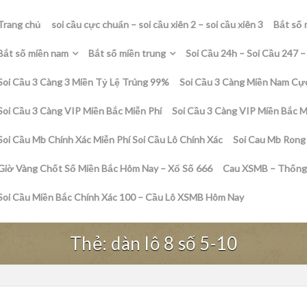
Trang chủ
soi cầu cực chuẩn – soi cầu xiên 2 – soi cầu xiên 3
Bắt số 
Bắt số miền nam
Bắt số miền trung
Soi Cầu 24h – Soi Cầu 247
Soi Cầu 3 Càng 3 Miền Tỷ Lệ Trúng 99%
Soi Cầu 3 Càng Miền Nam Cự
Soi Cầu 3 Càng VIP Miền Bắc Miễn Phí
Soi Cầu 3 Càng VIP Miền Bắc M
Soi Cầu Mb Chính Xác Miễn Phí Soi Cầu Lô Chính Xác
Soi Cau Mb Rong
Giờ Vàng Chốt Số Miền Bắc Hôm Nay – Xổ Số 666
Cau XSMB – Thống 
Soi Cầu Miền Bắc Chính Xác 100 – Cầu Lô XSMB Hôm Nay
Thẻ:
dàn lô 8 số 5-10