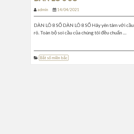
admin
14/04/2021
DÀN LÔ 8 SỐ DÀN LÔ 8 SỐ Hãy yên tâm với cầu mà 
rõ. Toàn bộ soi cầu của chúng tôi đều chuẩn …
Bắt số miền bắc