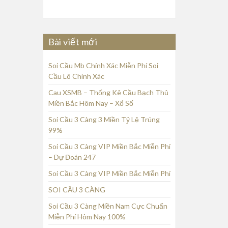
Bài viết mới
Soi Cầu Mb Chính Xác Miễn Phí Soi
Cầu Lô Chính Xác
Cau XSMB – Thống Kê Cầu Bạch Thủ
Miền Bắc Hôm Nay – Xổ Số
Soi Cầu 3 Càng 3 Miền Tỷ Lệ Trúng
99%
Soi Cầu 3 Càng VIP Miền Bắc Miễn Phí
– Dự Đoán 247
Soi Cầu 3 Càng VIP Miền Bắc Miễn Phí
SOI CẦU 3 CÀNG
Soi Cầu 3 Càng Miền Nam Cực Chuẩn
Miễn Phí Hôm Nay 100%