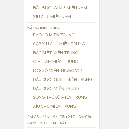
ĐẦU ĐUÔI GIẢI 8 MIỀN NAM
XÍU CHỦ MIỀN NAM
Bắt số miền trung
BAO LÔ MIỀN TRUNG
CẶP XÍU CHỦ MIỀN TRUNG
ĐẶC BIỆT MIỀN TRUNG
GIẢI TÁM MIỀN TRUNG
LÔ 3 SỐ MIỀN TRUNG VIP
ĐẦU ĐUÔI GIẢI 8 MIỀN TRUNG
ĐẦU ĐUÔI MIỀN TRUNG
SONG THỦ LÔ MIỀN TRUNG
XÍU CHỦ MIỀN TRUNG
Soi Cầu 24h – Soi Cầu 247 – Soi Cầu
Bạch Thủ CHÍNH XÁC