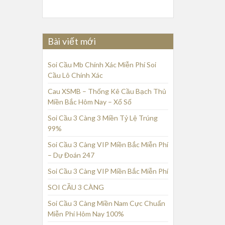
Bài viết mới
Soi Cầu Mb Chính Xác Miễn Phí Soi
Cầu Lô Chính Xác
Cau XSMB – Thống Kê Cầu Bạch Thủ
Miền Bắc Hôm Nay – Xổ Số
Soi Cầu 3 Càng 3 Miền Tỷ Lệ Trúng
99%
Soi Cầu 3 Càng VIP Miền Bắc Miễn Phí
– Dự Đoán 247
Soi Cầu 3 Càng VIP Miền Bắc Miễn Phí
SOI CẦU 3 CÀNG
Soi Cầu 3 Càng Miền Nam Cực Chuẩn
Miễn Phí Hôm Nay 100%