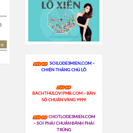
ẽ
re
SOILODE3MIEN.COM –
CHIẾN THẮNG CHỦ LÔ
BACHTHULOVIPMB.COM – BÁN
SỐ CHUẨN VÀNG 9999
CHOTLODE3MIEN.COM
– SOI PHẢI CHUẨN ĐÁNH PHẢI
TRÚNG