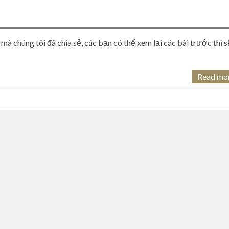
chúng tôi đã chia sẻ, các bạn có thể xem lại các bài trước thì s
Read mo