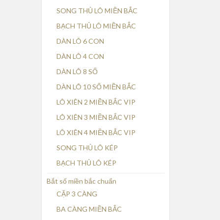
SONG THỦ LÔ MIỀN BẮC
BẠCH THỦ LÔ MIỀN BẮC
DÀN LÔ 6 CON
DÀN LÔ 4 CON
DÀN LÔ 8 SỐ
DÀN LÔ 10 SỐ MIỀN BẮC
LÔ XIÊN 2 MIỀN BẮC VIP
LÔ XIÊN 3 MIỀN BẮC VIP
LÔ XIÊN 4 MIỀN BẮC VIP
SONG THỦ LÔ KÉP
BẠCH THỦ LÔ KÉP
Bắt số miền bắc chuẩn
CẶP 3 CÀNG
BA CÀNG MIỀN BẮC