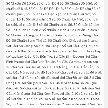
Số Chuẩn Đề 10 Số, Số Chuẩn Đề 4 Số, Số Chuẩn Đề 6 Số, số
chuẩn đề 8 số, Số Chuẩn Đề Đầu Đuôi, Số Chuẩn Đề tám Số, số
chuẩn giải 8, Số Chuẩn Giải Đặc Biệt, Số Chuẩn Giải tám, Số
Chuẩn Lô 10 Số, số chuẩn lô 3 số, Số Chuẩn Lô 4 Số, Số Chuẩn
Lô 6 Số, số chuẩn lô 8 số, Số Chuẩn Lô ba Số, Số Chuẩn Lô tám
Số, Số Chuẩn Lô Xiên 2, số chuẩn lô xiên 3, Số Chuẩn Lô Xiên 4
Số Chuẩn ba Càng, Số Chuẩn Lô Xiên ba, Số Chuẩn Song Thủ
Đề, Số Chuẩn Song Thủ Lô, Số Chuẩn Xỉu Chủ, soi cau 3 cang,
Soi Cầu An Giang, Soi Cầu ba Càng 2 Số, Soi Cầu Bạc Liêu, soi
cầu bạch thủ đề, soi cầu bạch thủ lô, soi cầu bạch thủ lô 2 nháy,
soi cau bao lô, Soi Cầu Bến Tre, Soi Cầu Bình Dương, Soi Cầu
Bình Phước, Soi Cầu Bình Thuận, Soi Cầu Cà Mau, soi cau cap
xiu chu, Soi Cầu Đà Lạt, Soi Cầu Đà Nẵng, Soi Cầu Đắc Lắc, Soi
Cầu Đắc Nông, soi cầu đề 10 số, soi cầu de 4 số, soi cầu đề 6 số,
soi cầu đề 8 số, soi cầu đề đầu đuôi, Soi Cầu Đề tám Số, Soi Cầu
Đồng Nai, soi cầu giải 8, Soi Cầu Giải 8 Miền Nam, soi cau giải
đặc biệt, Soi cầu giải tám, Soi Cầu Huế, Soi Cầu Khánh Hoà, Soi
Cầu Kiên Giang, Soi Cầu Kom Tum, soi cầu lô 10 số, soi cầu lô 3
số, Soi cầu lô 4 số, soi cầu lô 6 số, soi cầu lô 8 số, Soi Cầu Lô ba
Số, Soi Cầu Lô tám Số, Soi cầu lô xiên 2, soi cau lo xien 3, Soi Cầu