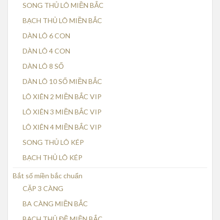
SONG THỦ LÔ MIỀN BẮC
BẠCH THỦ LÔ MIỀN BẮC
DÀN LÔ 6 CON
DÀN LÔ 4 CON
DÀN LÔ 8 SỐ
DÀN LÔ 10 SỐ MIỀN BẮC
LÔ XIÊN 2 MIỀN BẮC VIP
LÔ XIÊN 3 MIỀN BẮC VIP
LÔ XIÊN 4 MIỀN BẮC VIP
SONG THỦ LÔ KÉP
BẠCH THỦ LÔ KÉP
Bắt số miền bắc chuẩn
CẶP 3 CÀNG
BA CÀNG MIỀN BẮC
BẠCH THỦ ĐỀ MIỀN BẮC