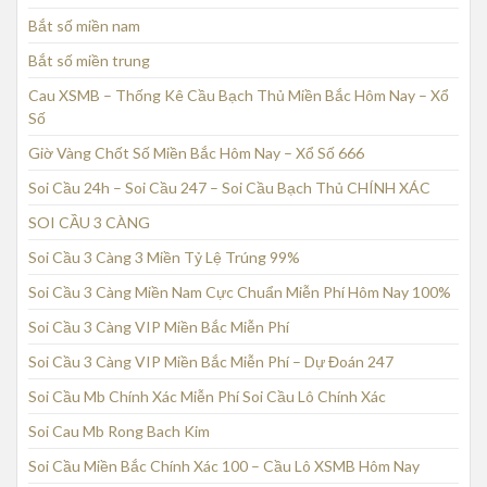
Bắt số miền nam
Bắt số miền trung
Cau XSMB – Thống Kê Cầu Bạch Thủ Miền Bắc Hôm Nay – Xổ
Số
Giờ Vàng Chốt Số Miền Bắc Hôm Nay – Xổ Số 666
Soi Cầu 24h – Soi Cầu 247 – Soi Cầu Bạch Thủ CHÍNH XÁC
SOI CẦU 3 CÀNG
Soi Cầu 3 Càng 3 Miền Tỷ Lệ Trúng 99%
Soi Cầu 3 Càng Miền Nam Cực Chuẩn Miễn Phí Hôm Nay 100%
Soi Cầu 3 Càng VIP Miền Bắc Miễn Phí
Soi Cầu 3 Càng VIP Miền Bắc Miễn Phí – Dự Đoán 247
Soi Cầu Mb Chính Xác Miễn Phí Soi Cầu Lô Chính Xác
Soi Cau Mb Rong Bach Kim
Soi Cầu Miền Bắc Chính Xác 100 – Cầu Lô XSMB Hôm Nay