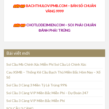
BACHTHULOVIPMB.COM – BÁN SỐ CHUẨN
VÀNG 9999
CHOTLODE3MIEN.COM – SOI PHẢI CHUẨN
ĐÁNH PHẢI TRÚNG
Bài viết mới
Soi Cầu Mb Chính Xác Miễn Phí Soi Cầu Lô Chính Xác
Cau XSMB – Thống Kê Cầu Bạch Thủ Miền Bắc Hôm Nay – Xổ
Số
Soi Cầu 3 Càng 3 Miền Tỷ Lệ Trúng 99%
Soi Cầu 3 Càng VIP Miền Bắc Miễn Phí – Dự Đoán 247
Soi Cầu 3 Càng VIP Miền Bắc Miễn Phí
SOI CẦU 3 CÀNG