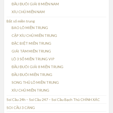
ĐẦU ĐUÔI GIẢI 8 MIỀN NAM
XÍU CHỦ MIỀN NAM
Bắt số miền trung
BAO LÔ MIỀN TRUNG
CẶP XÍU CHỦ MIỀN TRUNG
ĐẶC BIỆT MIỀN TRUNG
GIẢI TÁM MIỀN TRUNG
LÔ 3 SỐ MIỀN TRUNG VIP
ĐẦU ĐUÔI GIẢI 8 MIỀN TRUNG
ĐẦU ĐUÔI MIỀN TRUNG
SONG THỦ LÔ MIỀN TRUNG
XÍU CHỦ MIỀN TRUNG
Soi Cầu 24h – Soi Cầu 247 – Soi Cầu Bạch Thủ CHÍNH XÁC
SOI CẦU 3 CÀNG