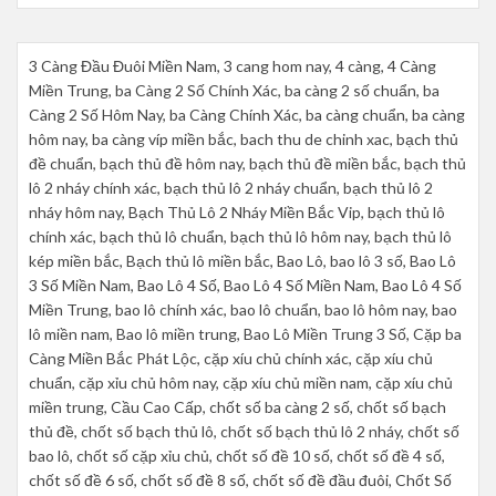
3 Càng Đầu Đuôi Miền Nam, 3 cang hom nay, 4 càng, 4 Càng
Miền Trung, ba Càng 2 Số Chính Xác, ba càng 2 số chuẩn, ba
Càng 2 Số Hôm Nay, ba Càng Chính Xác, ba càng chuẩn, ba càng
hôm nay, ba càng víp miền bắc, bach thu de chinh xac, bạch thủ
đề chuẩn, bạch thủ đề hôm nay, bạch thủ đề miền bắc, bạch thủ
lô 2 nháy chính xác, bạch thủ lô 2 nháy chuẩn, bạch thủ lô 2
nháy hôm nay, Bạch Thủ Lô 2 Nháy Miền Bắc Vip, bạch thủ lô
chính xác, bạch thủ lô chuẩn, bạch thủ lô hôm nay, bạch thủ lô
kép miền bắc, Bạch thủ lô miền bắc, Bao Lô, bao lô 3 số, Bao Lô
3 Số Miền Nam, Bao Lô 4 Số, Bao Lô 4 Số Miền Nam, Bao Lô 4 Số
Miền Trung, bao lô chính xác, bao lô chuẩn, bao lô hôm nay, bao
lô miền nam, Bao lô miền trung, Bao Lô Miền Trung 3 Số, Cặp ba
Càng Miền Bắc Phát Lộc, cặp xíu chủ chính xác, cặp xíu chủ
chuẩn, cặp xỉu chủ hôm nay, cặp xíu chủ miền nam, cặp xíu chủ
miền trung, Cầu Cao Cấp, chốt số ba càng 2 số, chốt số bạch
thủ đề, chốt số bạch thủ lô, chốt số bạch thủ lô 2 nháy, chốt số
bao lô, chốt số cặp xỉu chủ, chốt số đề 10 số, chốt số đề 4 số,
chốt số đề 6 số, chốt số đề 8 số, chốt số đề đầu đuôi, Chốt Số