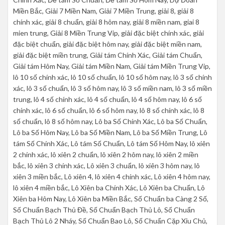
Miền Bắc, Giải 7 Miền Nam, Giải 7 Miền Trung, giải 8, giải 8
chính xác, giải 8 chuẩn, giải 8 hôm nay, giải 8 miền nam, giai 8
mien trung, Giải 8 Miền Trung Vip, giải đặc biệt chính xác, giải
đặc biệt chuẩn, giải đặc biệt hôm nay, giải đặc biệt miền nam,
giải đặc biệt miền trung, Giải tám Chính Xác, Giải tám Chuẩn,
Giải tám Hôm Nay, Giải tám Miền Nam, Giải tám Miền Trung Vip,
lô 10 số chính xác, lô 10 số chuẩn, lô 10 số hôm nay, lô 3 số chính
xác, lô 3 số chuẩn, lô 3 số hôm nay, lô 3 số miền nam, lô 3 số miền
trung, lô 4 số chính xác, lô 4 số chuẩn, lô 4 số hôm nay, lô 6 số
chính xác, lô 6 số chuẩn, lô 6 số hôm nay, lô 8 số chính xác, lô 8
số chuẩn, lô 8 số hôm nay, Lô ba Số Chính Xác, Lô ba Số Chuẩn,
Lô ba Số Hôm Nay, Lô ba Số Miền Nam, Lô ba Số Miền Trung, Lô
tám Số Chính Xác, Lô tám Số Chuẩn, Lô tám Số Hôm Nay, lô xiên
2 chính xác, lô xiên 2 chuẩn, lô xiên 2 hôm nay, lô xiên 2 miền
bắc, lô xiên 3 chính xác, Lô xiên 3 chuẩn, lô xiên 3 hôm nay, lô
xiên 3 miền bắc, Lô xiên 4, lô xiên 4 chính xác, Lô xiên 4 hôm nay,
lô xiên 4 miền bắc, Lô Xiên ba Chính Xác, Lô Xiên ba Chuẩn, Lô
Xiên ba Hôm Nay, Lô Xiên ba Miền Bắc, Số Chuẩn ba Càng 2 Số,
Số Chuẩn Bạch Thủ Đề, Số Chuẩn Bạch Thủ Lô, Số Chuẩn
Bạch Thủ Lô 2 Nháy, Số Chuẩn Bao Lô, Số Chuẩn Cặp Xỉu Chủ,