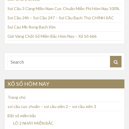
Soi Cầu 3 Càng Miền Nam Cực Chuẩn Miễn Phí Hôm Nay 100%
Soi Cầu 24h – Soi Cầu 247 – Soi Cầu Bạch Thủ CHÍNH XÁC
Soi Cau Mb Rong Bach Kim
Giờ Vàng Chốt Số Miền Bắc Hôm Nay – Xổ Số 666
XỔ SỐ HÔM NAY
Trang chủ
soi cầu cực chuẩn – soi cầu xiên 2 – soi cầu xiên 3
Bắt số miền bắc
LÔ 2 NHÁY MIỀN BẮC