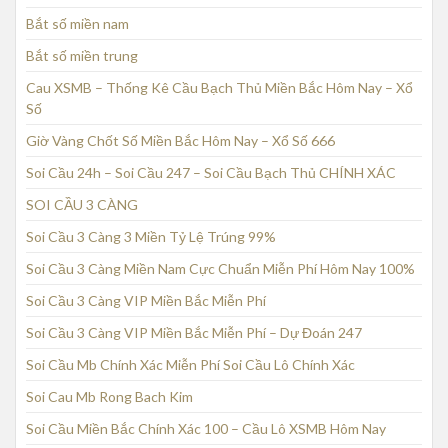
Bắt số miền nam
Bắt số miền trung
Cau XSMB – Thống Kê Cầu Bạch Thủ Miền Bắc Hôm Nay – Xổ
Số
Giờ Vàng Chốt Số Miền Bắc Hôm Nay – Xổ Số 666
Soi Cầu 24h – Soi Cầu 247 – Soi Cầu Bạch Thủ CHÍNH XÁC
SOI CẦU 3 CÀNG
Soi Cầu 3 Càng 3 Miền Tỷ Lệ Trúng 99%
Soi Cầu 3 Càng Miền Nam Cực Chuẩn Miễn Phí Hôm Nay 100%
Soi Cầu 3 Càng VIP Miền Bắc Miễn Phí
Soi Cầu 3 Càng VIP Miền Bắc Miễn Phí – Dự Đoán 247
Soi Cầu Mb Chính Xác Miễn Phí Soi Cầu Lô Chính Xác
Soi Cau Mb Rong Bach Kim
Soi Cầu Miền Bắc Chính Xác 100 – Cầu Lô XSMB Hôm Nay