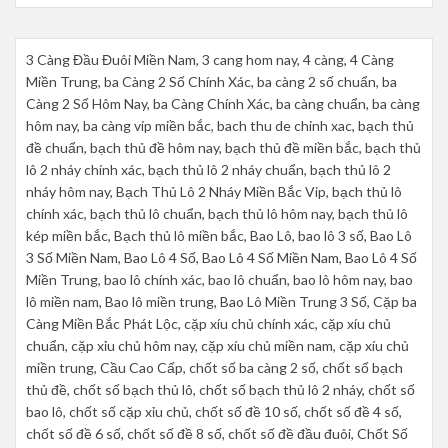
3 Càng Đầu Đuôi Miền Nam, 3 cang hom nay, 4 càng, 4 Càng
Miền Trung, ba Càng 2 Số Chính Xác, ba càng 2 số chuẩn, ba
Càng 2 Số Hôm Nay, ba Càng Chính Xác, ba càng chuẩn, ba càng
hôm nay, ba càng víp miền bắc, bach thu de chinh xac, bạch thủ
đề chuẩn, bạch thủ đề hôm nay, bạch thủ đề miền bắc, bạch thủ
lô 2 nháy chính xác, bạch thủ lô 2 nháy chuẩn, bạch thủ lô 2
nháy hôm nay, Bạch Thủ Lô 2 Nháy Miền Bắc Vip, bạch thủ lô
chính xác, bạch thủ lô chuẩn, bạch thủ lô hôm nay, bạch thủ lô
kép miền bắc, Bạch thủ lô miền bắc, Bao Lô, bao lô 3 số, Bao Lô
3 Số Miền Nam, Bao Lô 4 Số, Bao Lô 4 Số Miền Nam, Bao Lô 4 Số
Miền Trung, bao lô chính xác, bao lô chuẩn, bao lô hôm nay, bao
lô miền nam, Bao lô miền trung, Bao Lô Miền Trung 3 Số, Cặp ba
Càng Miền Bắc Phát Lộc, cặp xíu chủ chính xác, cặp xíu chủ
chuẩn, cặp xỉu chủ hôm nay, cặp xíu chủ miền nam, cặp xíu chủ
miền trung, Cầu Cao Cấp, chốt số ba càng 2 số, chốt số bạch
thủ đề, chốt số bạch thủ lô, chốt số bạch thủ lô 2 nháy, chốt số
bao lô, chốt số cặp xỉu chủ, chốt số đề 10 số, chốt số đề 4 số,
chốt số đề 6 số, chốt số đề 8 số, chốt số đề đầu đuôi, Chốt Số