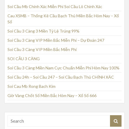
Soi Cầu Mb Chính Xác Miễn Phí Soi Cầu Lô Chính Xác
Cau XSMB – Thống Kê Cầu Bạch Thủ Miền Bắc Hôm Nay – Xổ
Số
Soi Cầu 3 Càng 3 Miền Tỷ Lệ Trúng 99%
Soi Cầu 3 Càng VIP Miền Bắc Miễn Phí – Dự Đoán 247
Soi Cầu 3 Càng VIP Miền Bắc Miễn Phí
SOI CẦU 3 CÀNG
Soi Cầu 3 Càng Miền Nam Cực Chuẩn Miễn Phí Hôm Nay 100%
Soi Cầu 24h – Soi Cầu 247 – Soi Cầu Bạch Thủ CHÍNH XÁC
Soi Cau Mb Rong Bach Kim
Giờ Vàng Chốt Số Miền Bắc Hôm Nay – Xổ Số 666