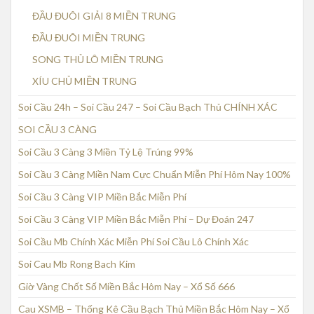
ĐẦU ĐUÔI GIẢI 8 MIỀN TRUNG
ĐẦU ĐUÔI MIỀN TRUNG
SONG THỦ LÔ MIỀN TRUNG
XÍU CHỦ MIỀN TRUNG
Soi Cầu 24h – Soi Cầu 247 – Soi Cầu Bạch Thủ CHÍNH XÁC
SOI CẦU 3 CÀNG
Soi Cầu 3 Càng 3 Miền Tỷ Lệ Trúng 99%
Soi Cầu 3 Càng Miền Nam Cực Chuẩn Miễn Phí Hôm Nay 100%
Soi Cầu 3 Càng VIP Miền Bắc Miễn Phí
Soi Cầu 3 Càng VIP Miền Bắc Miễn Phí – Dự Đoán 247
Soi Cầu Mb Chính Xác Miễn Phí Soi Cầu Lô Chính Xác
Soi Cau Mb Rong Bach Kim
Giờ Vàng Chốt Số Miền Bắc Hôm Nay – Xổ Số 666
Cau XSMB – Thống Kê Cầu Bạch Thủ Miền Bắc Hôm Nay – Xổ