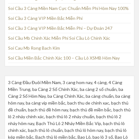
Soi Cầu 3 Càng Miền Nam Cực Chuẩn Miễn Phí Hôm Nay 100%
Soi Cầu 3 Càng VIP Miền Bắc Miễn Phí
Soi Cầu 3 Càng VIP Miền Bắc Miễn Phí – Dự Đoán 247
Soi Cầu Mb Chính Xác Miễn Phí Soi Cầu Lô Chính Xác
Soi Cau Mb Rong Bach Kim
Soi Cầu Miền Bắc Chính Xác 100 – Cầu Lô XSMB Hôm Nay
3 Càng Đầu Đuôi Miền Nam, 3 cang hom nay, 4 càng, 4 Càng
Miền Trung, ba Càng 2 Số Chính Xác, ba càng 2 số chuẩn, ba
Càng 2 Số Hôm Nay, ba Càng Chính Xác, ba càng chuẩn, ba càng
hôm nay, ba càng víp miền bắc, bach thu de chinh xac, bạch thủ
đề chuẩn, bạch thủ đề hôm nay, bạch thủ đề miền bắc, bạch thủ
lô 2 nháy chính xác, bạch thủ lô 2 nháy chuẩn, bạch thủ lô 2
nháy hôm nay, Bạch Thủ Lô 2 Nháy Miền Bắc Vip, bạch thủ lô
chính xác, bạch thủ lô chuẩn, bạch thủ lô hôm nay, bạch thủ lô
kép miền bắc, Bạch thủ lô miền bắc, Bao Lô, bao lô 3 số, Bao Lô