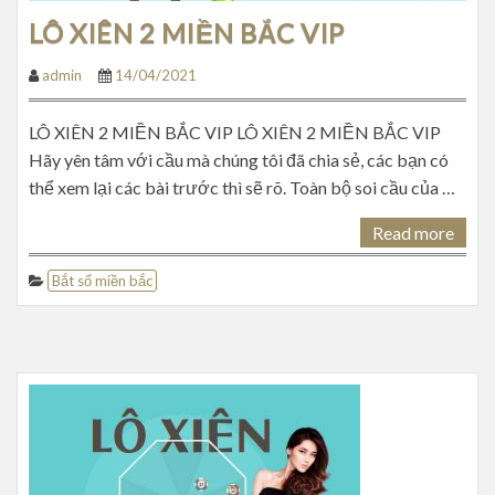
LÔ XIÊN 2 MIỀN BẮC VIP
admin
14/04/2021
LÔ XIÊN 2 MIỀN BẮC VIP LÔ XIÊN 2 MIỀN BẮC VIP
Hãy yên tâm với cầu mà chúng tôi đã chia sẻ, các bạn có
thể xem lại các bài trước thì sẽ rõ. Toàn bộ soi cầu của …
Read more
Bắt số miền bắc