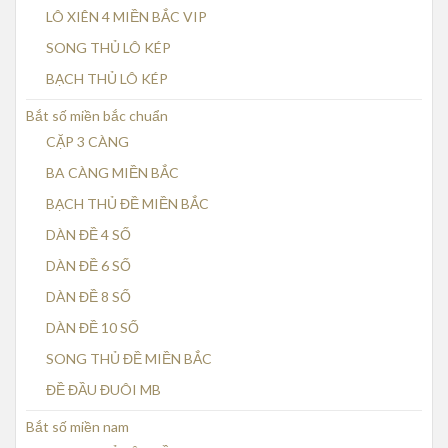
LÔ XIÊN 4 MIỀN BẮC VIP
SONG THỦ LÔ KÉP
BẠCH THỦ LÔ KÉP
Bắt số miền bắc chuẩn
CẶP 3 CÀNG
BA CÀNG MIỀN BẮC
BẠCH THỦ ĐỀ MIỀN BẮC
DÀN ĐỀ 4 SỐ
DÀN ĐỀ 6 SỐ
DÀN ĐỀ 8 SỐ
DÀN ĐỀ 10 SỐ
SONG THỦ ĐỀ MIỀN BẮC
ĐỀ ĐẦU ĐUÔI MB
Bắt số miền nam