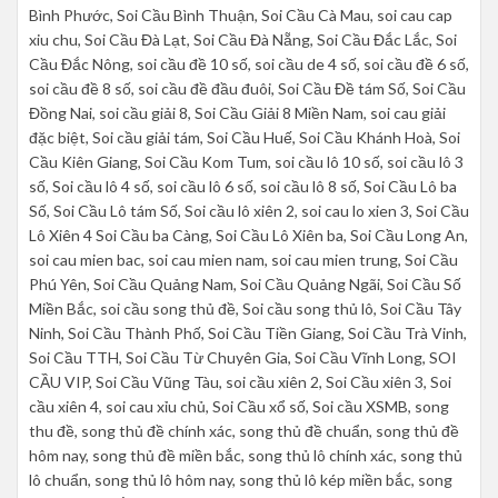
Bình Phước, Soi Cầu Bình Thuận, Soi Cầu Cà Mau, soi cau cap
xiu chu, Soi Cầu Đà Lạt, Soi Cầu Đà Nẵng, Soi Cầu Đắc Lắc, Soi
Cầu Đắc Nông, soi cầu đề 10 số, soi cầu de 4 số, soi cầu đề 6 số,
soi cầu đề 8 số, soi cầu đề đầu đuôi, Soi Cầu Đề tám Số, Soi Cầu
Đồng Nai, soi cầu giải 8, Soi Cầu Giải 8 Miền Nam, soi cau giải
đặc biệt, Soi cầu giải tám, Soi Cầu Huế, Soi Cầu Khánh Hoà, Soi
Cầu Kiên Giang, Soi Cầu Kom Tum, soi cầu lô 10 số, soi cầu lô 3
số, Soi cầu lô 4 số, soi cầu lô 6 số, soi cầu lô 8 số, Soi Cầu Lô ba
Số, Soi Cầu Lô tám Số, Soi cầu lô xiên 2, soi cau lo xien 3, Soi Cầu
Lô Xiên 4 Soi Cầu ba Càng, Soi Cầu Lô Xiên ba, Soi Cầu Long An,
soi cau mien bac, soi cau mien nam, soi cau mien trung, Soi Cầu
Phú Yên, Soi Cầu Quảng Nam, Soi Cầu Quảng Ngãi, Soi Cầu Số
Miền Bắc, soi cầu song thủ đề, Soi cầu song thủ lô, Soi Cầu Tây
Ninh, Soi Cầu Thành Phố, Soi Cầu Tiền Giang, Soi Cầu Trà Vinh,
Soi Cầu TTH, Soi Cầu Từ Chuyên Gia, Soi Cầu Vĩnh Long, SOI
CẦU VIP, Soi Cầu Vũng Tàu, soi cầu xiên 2, Soi Cầu xiên 3, Soi
cầu xiên 4, soi cau xỉu chủ, Soi Cầu xổ số, Soi cầu XSMB, song
thu đề, song thủ đề chính xác, song thủ đề chuẩn, song thủ đề
hôm nay, song thủ đề miền bắc, song thủ lô chính xác, song thủ
lô chuẩn, song thủ lô hôm nay, song thủ lô kép miền bắc, song