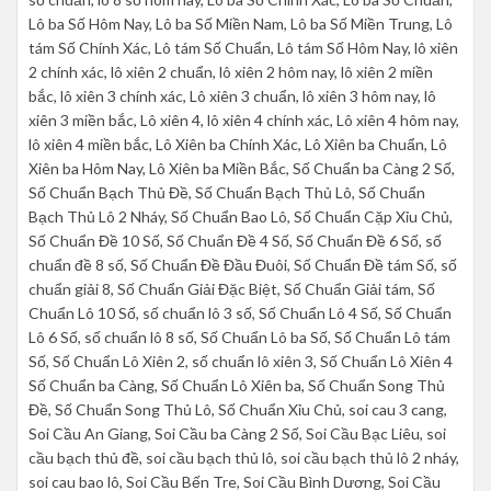
Lô ba Số Hôm Nay, Lô ba Số Miền Nam, Lô ba Số Miền Trung, Lô
tám Số Chính Xác, Lô tám Số Chuẩn, Lô tám Số Hôm Nay, lô xiên
2 chính xác, lô xiên 2 chuẩn, lô xiên 2 hôm nay, lô xiên 2 miền
bắc, lô xiên 3 chính xác, Lô xiên 3 chuẩn, lô xiên 3 hôm nay, lô
xiên 3 miền bắc, Lô xiên 4, lô xiên 4 chính xác, Lô xiên 4 hôm nay,
lô xiên 4 miền bắc, Lô Xiên ba Chính Xác, Lô Xiên ba Chuẩn, Lô
Xiên ba Hôm Nay, Lô Xiên ba Miền Bắc, Số Chuẩn ba Càng 2 Số,
Số Chuẩn Bạch Thủ Đề, Số Chuẩn Bạch Thủ Lô, Số Chuẩn
Bạch Thủ Lô 2 Nháy, Số Chuẩn Bao Lô, Số Chuẩn Cặp Xỉu Chủ,
Số Chuẩn Đề 10 Số, Số Chuẩn Đề 4 Số, Số Chuẩn Đề 6 Số, số
chuẩn đề 8 số, Số Chuẩn Đề Đầu Đuôi, Số Chuẩn Đề tám Số, số
chuẩn giải 8, Số Chuẩn Giải Đặc Biệt, Số Chuẩn Giải tám, Số
Chuẩn Lô 10 Số, số chuẩn lô 3 số, Số Chuẩn Lô 4 Số, Số Chuẩn
Lô 6 Số, số chuẩn lô 8 số, Số Chuẩn Lô ba Số, Số Chuẩn Lô tám
Số, Số Chuẩn Lô Xiên 2, số chuẩn lô xiên 3, Số Chuẩn Lô Xiên 4
Số Chuẩn ba Càng, Số Chuẩn Lô Xiên ba, Số Chuẩn Song Thủ
Đề, Số Chuẩn Song Thủ Lô, Số Chuẩn Xỉu Chủ, soi cau 3 cang,
Soi Cầu An Giang, Soi Cầu ba Càng 2 Số, Soi Cầu Bạc Liêu, soi
cầu bạch thủ đề, soi cầu bạch thủ lô, soi cầu bạch thủ lô 2 nháy,
soi cau bao lô, Soi Cầu Bến Tre, Soi Cầu Bình Dương, Soi Cầu