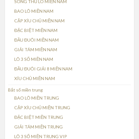
SONG THỦ LÔ MIỀN NAM
BAO LÔ MIỀN NAM
CẶP XÍU CHỦ MIỀN NAM
ĐẶC BIỆT MIỀN NAM
ĐẦU ĐUÔI MIỀN NAM
GIẢI TÁM MIỀN NAM
LÔ 3 SỐ MIỀN NAM
ĐẦU ĐUÔI GIẢI 8 MIỀN NAM
XÍU CHỦ MIỀN NAM
Bắt số miền trung
BAO LÔ MIỀN TRUNG
CẶP XÍU CHỦ MIỀN TRUNG
ĐẶC BIỆT MIỀN TRUNG
GIẢI TÁM MIỀN TRUNG
LÔ 3 SỐ MIỀN TRUNG VIP