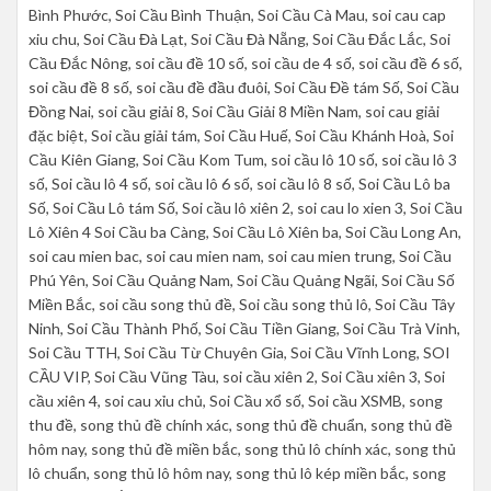
Bình Phước, Soi Cầu Bình Thuận, Soi Cầu Cà Mau, soi cau cap
xiu chu, Soi Cầu Đà Lạt, Soi Cầu Đà Nẵng, Soi Cầu Đắc Lắc, Soi
Cầu Đắc Nông, soi cầu đề 10 số, soi cầu de 4 số, soi cầu đề 6 số,
soi cầu đề 8 số, soi cầu đề đầu đuôi, Soi Cầu Đề tám Số, Soi Cầu
Đồng Nai, soi cầu giải 8, Soi Cầu Giải 8 Miền Nam, soi cau giải
đặc biệt, Soi cầu giải tám, Soi Cầu Huế, Soi Cầu Khánh Hoà, Soi
Cầu Kiên Giang, Soi Cầu Kom Tum, soi cầu lô 10 số, soi cầu lô 3
số, Soi cầu lô 4 số, soi cầu lô 6 số, soi cầu lô 8 số, Soi Cầu Lô ba
Số, Soi Cầu Lô tám Số, Soi cầu lô xiên 2, soi cau lo xien 3, Soi Cầu
Lô Xiên 4 Soi Cầu ba Càng, Soi Cầu Lô Xiên ba, Soi Cầu Long An,
soi cau mien bac, soi cau mien nam, soi cau mien trung, Soi Cầu
Phú Yên, Soi Cầu Quảng Nam, Soi Cầu Quảng Ngãi, Soi Cầu Số
Miền Bắc, soi cầu song thủ đề, Soi cầu song thủ lô, Soi Cầu Tây
Ninh, Soi Cầu Thành Phố, Soi Cầu Tiền Giang, Soi Cầu Trà Vinh,
Soi Cầu TTH, Soi Cầu Từ Chuyên Gia, Soi Cầu Vĩnh Long, SOI
CẦU VIP, Soi Cầu Vũng Tàu, soi cầu xiên 2, Soi Cầu xiên 3, Soi
cầu xiên 4, soi cau xỉu chủ, Soi Cầu xổ số, Soi cầu XSMB, song
thu đề, song thủ đề chính xác, song thủ đề chuẩn, song thủ đề
hôm nay, song thủ đề miền bắc, song thủ lô chính xác, song thủ
lô chuẩn, song thủ lô hôm nay, song thủ lô kép miền bắc, song