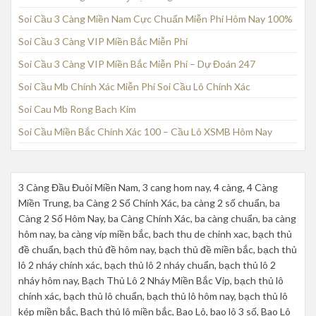
Soi Cầu 3 Càng Miền Nam Cực Chuẩn Miễn Phí Hôm Nay 100%
Soi Cầu 3 Càng VIP Miền Bắc Miễn Phí
Soi Cầu 3 Càng VIP Miền Bắc Miễn Phí – Dự Đoán 247
Soi Cầu Mb Chính Xác Miễn Phí Soi Cầu Lô Chính Xác
Soi Cau Mb Rong Bach Kim
Soi Cầu Miền Bắc Chính Xác 100 – Cầu Lô XSMB Hôm Nay
3 Càng Đầu Đuôi Miền Nam, 3 cang hom nay, 4 càng, 4 Càng
Miền Trung, ba Càng 2 Số Chính Xác, ba càng 2 số chuẩn, ba
Càng 2 Số Hôm Nay, ba Càng Chính Xác, ba càng chuẩn, ba càng
hôm nay, ba càng víp miền bắc, bach thu de chinh xac, bạch thủ
đề chuẩn, bạch thủ đề hôm nay, bạch thủ đề miền bắc, bạch thủ
lô 2 nháy chính xác, bạch thủ lô 2 nháy chuẩn, bạch thủ lô 2
nháy hôm nay, Bạch Thủ Lô 2 Nháy Miền Bắc Vip, bạch thủ lô
chính xác, bạch thủ lô chuẩn, bạch thủ lô hôm nay, bạch thủ lô
kép miền bắc, Bạch thủ lô miền bắc, Bao Lô, bao lô 3 số, Bao Lô