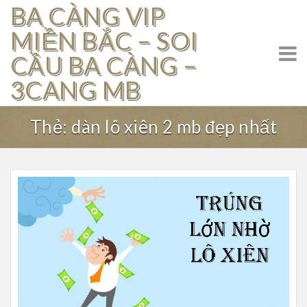
BA CÀNG VIP
Skip
to
MIỀN BẮC – SOI
content
CẦU BA CÀNG –
3CANG MB
Thẻ:
dàn lô xiên 2 mb đẹp nhất