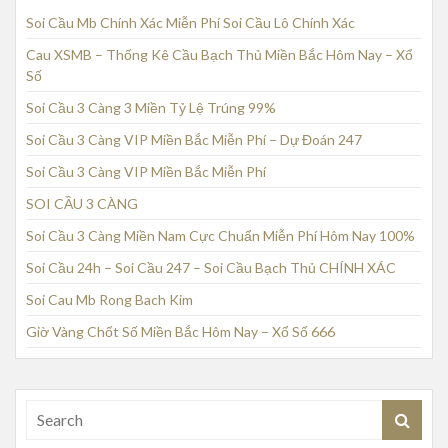
Soi Cầu Mb Chính Xác Miễn Phí Soi Cầu Lô Chính Xác
Cau XSMB – Thống Kê Cầu Bạch Thủ Miền Bắc Hôm Nay – Xổ
Số
Soi Cầu 3 Càng 3 Miền Tỷ Lệ Trúng 99%
Soi Cầu 3 Càng VIP Miền Bắc Miễn Phí – Dự Đoán 247
Soi Cầu 3 Càng VIP Miền Bắc Miễn Phí
SOI CẦU 3 CÀNG
Soi Cầu 3 Càng Miền Nam Cực Chuẩn Miễn Phí Hôm Nay 100%
Soi Cầu 24h – Soi Cầu 247 – Soi Cầu Bạch Thủ CHÍNH XÁC
Soi Cau Mb Rong Bach Kim
Giờ Vàng Chốt Số Miền Bắc Hôm Nay – Xổ Số 666