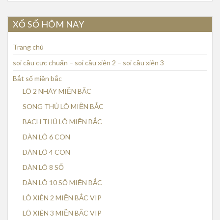
XỔ SỐ HÔM NAY
Trang chủ
soi cầu cực chuẩn – soi cầu xiên 2 – soi cầu xiên 3
Bắt số miền bắc
LÔ 2 NHÁY MIỀN BẮC
SONG THỦ LÔ MIỀN BẮC
BẠCH THỦ LÔ MIỀN BẮC
DÀN LÔ 6 CON
DÀN LÔ 4 CON
DÀN LÔ 8 SỐ
DÀN LÔ 10 SỐ MIỀN BẮC
LÔ XIÊN 2 MIỀN BẮC VIP
LÔ XIÊN 3 MIỀN BẮC VIP