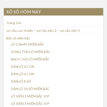
XỔ SỐ HÔM NAY
Trang chủ
soi cầu cực chuẩn – soi cầu xiên 2 – soi cầu xiên 3
Bắt số miền bắc
LÔ 2 NHÁY MIỀN BẮC
SONG THỦ LÔ MIỀN BẮC
BẠCH THỦ LÔ MIỀN BẮC
DÀN LÔ 6 CON
DÀN LÔ 4 CON
DÀN LÔ 8 SỐ
DÀN LÔ 10 SỐ MIỀN BẮC
LÔ XIÊN 2 MIỀN BẮC VIP
LÔ XIÊN 3 MIỀN BẮC VIP