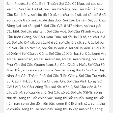
Bình Phước, Soi Cầu Bình Thuận, Soi Cầu Cà Mau, soi cau cap
xiu chu, Soi Cầu Đà Lạt, Soi Cầu Đà Nẵng, Soi Cầu Đắc Lắc, Soi
Cầu Đắc Nông, soi cầu đề 10 số, soi cầu de 4 số, soi cầu đề 6 số,
soi cầu đề 8 số, soi cầu đề đầu đuôi, Soi Cầu Đề tám Số, Soi Cầu
Đồng Nai, soi cầu giải 8, Soi Cầu Giải 8 Miền Nam, soi cau giải
đặc biệt, Soi cầu giải tám, Soi Cầu Huế, Soi Cầu Khánh Hoà, Soi
Cầu Kiên Giang, Soi Cầu Kom Tum, soi cầu lô 10 số, soi cầu lô 3
số, Soi cầu lô 4 số, soi cầu lô 6 số, soi cầu lô 8 số, Soi Cầu Lô ba
Số, Soi Cầu Lô tám Số, Soi cầu lô xiên 2, soi cau lo xien 3, Soi Cầu
Lô Xiên 4 Soi Cầu ba Càng, Soi Cầu Lô Xiên ba, Soi Cầu Long An,
soi cau mien bac, soi cau mien nam, soi cau mien trung, Soi Cầu
Phú Yên, Soi Cầu Quảng Nam, Soi Cầu Quảng Ngãi, Soi Cầu Số
Miền Bắc, soi cầu song thủ đề, Soi cầu song thủ lô, Soi Cầu Tây
Ninh, Soi Cầu Thành Phố, Soi Cầu Tiền Giang, Soi Cầu Trà Vinh,
Soi Cầu TTH, Soi Cầu Từ Chuyên Gia, Soi Cầu Vĩnh Long, SOI
CẦU VIP, Soi Cầu Vũng Tàu, soi cầu xiên 2, Soi Cầu xiên 3, Soi
cầu xiên 4, soi cau xỉu chủ, Soi Cầu xổ số, Soi cầu XSMB, song
thu đề, song thủ đề chính xác, song thủ đề chuẩn, song thủ đề
hôm nay, song thủ đề miền bắc, song thủ lô chính xác, song thủ
lô chuẩn, song thủ lô hôm nay, song thủ lô kép miền bắc, song