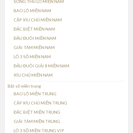
SONG THỦ LÔ MIỀN NAM
BAO LÔ MIỀN NAM
CẶP XÍU CHỦ MIỀN NAM
ĐẶC BIỆT MIỀN NAM
ĐẦU ĐUÔI MIỀN NAM
GIẢI TÁM MIỀN NAM
LÔ 3 SỐ MIỀN NAM
ĐẦU ĐUÔI GIẢI 8 MIỀN NAM
XÍU CHỦ MIỀN NAM
Bắt số miền trung
BAO LÔ MIỀN TRUNG
CẶP XÍU CHỦ MIỀN TRUNG
ĐẶC BIỆT MIỀN TRUNG
GIẢI TÁM MIỀN TRUNG
LÔ 3 SỐ MIỀN TRUNG VIP