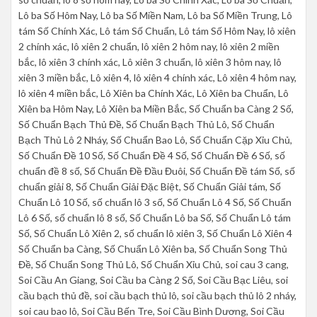
Lô ba Số Hôm Nay, Lô ba Số Miền Nam, Lô ba Số Miền Trung, Lô
tám Số Chính Xác, Lô tám Số Chuẩn, Lô tám Số Hôm Nay, lô xiên
2 chính xác, lô xiên 2 chuẩn, lô xiên 2 hôm nay, lô xiên 2 miền
bắc, lô xiên 3 chính xác, Lô xiên 3 chuẩn, lô xiên 3 hôm nay, lô
xiên 3 miền bắc, Lô xiên 4, lô xiên 4 chính xác, Lô xiên 4 hôm nay,
lô xiên 4 miền bắc, Lô Xiên ba Chính Xác, Lô Xiên ba Chuẩn, Lô
Xiên ba Hôm Nay, Lô Xiên ba Miền Bắc, Số Chuẩn ba Càng 2 Số,
Số Chuẩn Bạch Thủ Đề, Số Chuẩn Bạch Thủ Lô, Số Chuẩn
Bạch Thủ Lô 2 Nháy, Số Chuẩn Bao Lô, Số Chuẩn Cặp Xỉu Chủ,
Số Chuẩn Đề 10 Số, Số Chuẩn Đề 4 Số, Số Chuẩn Đề 6 Số, số
chuẩn đề 8 số, Số Chuẩn Đề Đầu Đuôi, Số Chuẩn Đề tám Số, số
chuẩn giải 8, Số Chuẩn Giải Đặc Biệt, Số Chuẩn Giải tám, Số
Chuẩn Lô 10 Số, số chuẩn lô 3 số, Số Chuẩn Lô 4 Số, Số Chuẩn
Lô 6 Số, số chuẩn lô 8 số, Số Chuẩn Lô ba Số, Số Chuẩn Lô tám
Số, Số Chuẩn Lô Xiên 2, số chuẩn lô xiên 3, Số Chuẩn Lô Xiên 4
Số Chuẩn ba Càng, Số Chuẩn Lô Xiên ba, Số Chuẩn Song Thủ
Đề, Số Chuẩn Song Thủ Lô, Số Chuẩn Xỉu Chủ, soi cau 3 cang,
Soi Cầu An Giang, Soi Cầu ba Càng 2 Số, Soi Cầu Bạc Liêu, soi
cầu bạch thủ đề, soi cầu bạch thủ lô, soi cầu bạch thủ lô 2 nháy,
soi cau bao lô, Soi Cầu Bến Tre, Soi Cầu Bình Dương, Soi Cầu