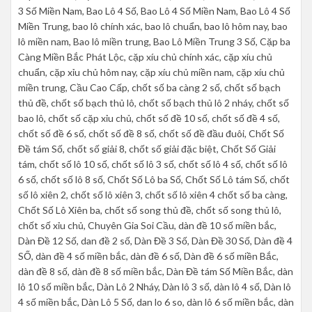
3 Số Miền Nam, Bao Lô 4 Số, Bao Lô 4 Số Miền Nam, Bao Lô 4 Số
Miền Trung, bao lô chính xác, bao lô chuẩn, bao lô hôm nay, bao
lô miền nam, Bao lô miền trung, Bao Lô Miền Trung 3 Số, Cặp ba
Càng Miền Bắc Phát Lộc, cặp xíu chủ chính xác, cặp xíu chủ
chuẩn, cặp xỉu chủ hôm nay, cặp xíu chủ miền nam, cặp xíu chủ
miền trung, Cầu Cao Cấp, chốt số ba càng 2 số, chốt số bạch
thủ đề, chốt số bạch thủ lô, chốt số bạch thủ lô 2 nháy, chốt số
bao lô, chốt số cặp xỉu chủ, chốt số đề 10 số, chốt số đề 4 số,
chốt số đề 6 số, chốt số đề 8 số, chốt số đề đầu đuôi, Chốt Số
Đề tám Số, chốt số giải 8, chốt số giải đặc biệt, Chốt Số Giải
tám, chốt số lô 10 số, chốt số lô 3 số, chốt số lô 4 số, chốt số lô
6 số, chốt số lô 8 số, Chốt Số Lô ba Số, Chốt Số Lô tám Số, chốt
số lô xiên 2, chốt số lô xiên 3, chốt số lô xiên 4 chốt số ba càng,
Chốt Số Lô Xiên ba, chốt số song thủ đề, chốt số song thủ lô,
chốt số xỉu chủ, Chuyên Gia Soi Cầu, dàn đề 10 số miền bắc,
Dàn Đề 12 Số, dan đề 2 số, Dàn Đề 3 Số, Dàn Đề 30 Số, Dàn đề 4
SỐ, dàn đề 4 số miền bắc, dàn đề 6 số, Dàn đề 6 số miền Bắc,
dàn đề 8 số, dàn đề 8 số miền bắc, Dàn Đề tám Số Miền Bắc, dàn
lô 10 số miền bắc, Dàn Lô 2 Nháy, Dàn lô 3 số, dàn lô 4 số, Dàn lô
4 số miền bắc, Dàn Lô 5 Số, dan lo 6 so, dàn lô 6 số miền bắc, dàn