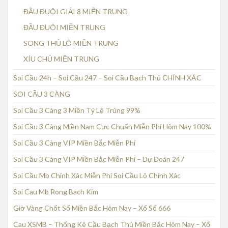
ĐẦU ĐUÔI GIẢI 8 MIỀN TRUNG
ĐẦU ĐUÔI MIỀN TRUNG
SONG THỦ LÔ MIỀN TRUNG
XÍU CHỦ MIỀN TRUNG
Soi Cầu 24h – Soi Cầu 247 – Soi Cầu Bạch Thủ CHÍNH XÁC
SOI CẦU 3 CÀNG
Soi Cầu 3 Càng 3 Miền Tỷ Lệ Trúng 99%
Soi Cầu 3 Càng Miền Nam Cực Chuẩn Miễn Phí Hôm Nay 100%
Soi Cầu 3 Càng VIP Miền Bắc Miễn Phí
Soi Cầu 3 Càng VIP Miền Bắc Miễn Phí – Dự Đoán 247
Soi Cầu Mb Chính Xác Miễn Phí Soi Cầu Lô Chính Xác
Soi Cau Mb Rong Bach Kim
Giờ Vàng Chốt Số Miền Bắc Hôm Nay – Xổ Số 666
Cau XSMB – Thống Kê Cầu Bạch Thủ Miền Bắc Hôm Nay – Xổ