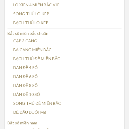
LÔ XIÊN 4 MIỀN BẮC VIP
SONG THỦ LÔ KÉP
BẠCH THỦ LÔ KÉP
Bắt số miền bắc chuẩn
CẶP 3 CÀNG
BA CÀNG MIỀN BẮC
BẠCH THỦ ĐỀ MIỀN BẮC
DÀN ĐỀ 4 SỐ
DÀN ĐỀ 6 SỐ
DÀN ĐỀ 8 SỐ
DÀN ĐỀ 10 SỐ
SONG THỦ ĐỀ MIỀN BẮC
ĐỀ ĐẦU ĐUÔI MB
Bắt số miền nam