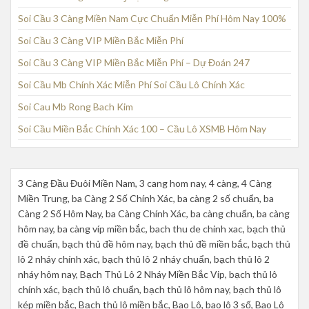
Soi Cầu 3 Càng Miền Nam Cực Chuẩn Miễn Phí Hôm Nay 100%
Soi Cầu 3 Càng VIP Miền Bắc Miễn Phí
Soi Cầu 3 Càng VIP Miền Bắc Miễn Phí – Dự Đoán 247
Soi Cầu Mb Chính Xác Miễn Phí Soi Cầu Lô Chính Xác
Soi Cau Mb Rong Bach Kim
Soi Cầu Miền Bắc Chính Xác 100 – Cầu Lô XSMB Hôm Nay
3 Càng Đầu Đuôi Miền Nam, 3 cang hom nay, 4 càng, 4 Càng
Miền Trung, ba Càng 2 Số Chính Xác, ba càng 2 số chuẩn, ba
Càng 2 Số Hôm Nay, ba Càng Chính Xác, ba càng chuẩn, ba càng
hôm nay, ba càng víp miền bắc, bach thu de chinh xac, bạch thủ
đề chuẩn, bạch thủ đề hôm nay, bạch thủ đề miền bắc, bạch thủ
lô 2 nháy chính xác, bạch thủ lô 2 nháy chuẩn, bạch thủ lô 2
nháy hôm nay, Bạch Thủ Lô 2 Nháy Miền Bắc Vip, bạch thủ lô
chính xác, bạch thủ lô chuẩn, bạch thủ lô hôm nay, bạch thủ lô
kép miền bắc, Bạch thủ lô miền bắc, Bao Lô, bao lô 3 số, Bao Lô