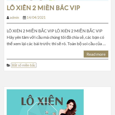
LÔ XIÊN 2 MIỀN BẮC VIP
admin
14/04/2021
LÔ XIÊN 2 MIỀN BẮC VIP LÔ XIÊN 2 MIỀN BẮC VIP
Hãy yên tâm với cầu mà chúng tôi đã chia sẻ, các bạn có
thể xem lại các bài trước thì sẽ rõ. Toàn bộ soi cầu của …
Read more
Bắt số miền bắc