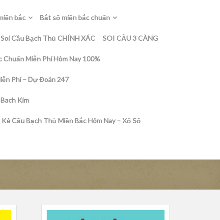
miền bắc
Bắt số miền bắc chuẩn
 – Soi Cầu Bạch Thủ CHÍNH XÁC
SOI CẦU 3 CÀNG
c Chuẩn Miễn Phí Hôm Nay 100%
iễn Phí – Dự Đoán 247
 Bach Kim
Kê Cầu Bạch Thủ Miền Bắc Hôm Nay – Xổ Số