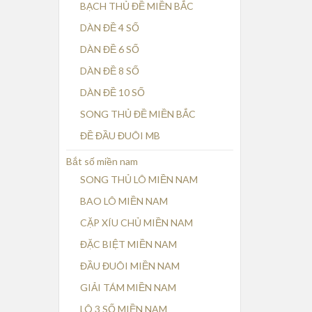
BẠCH THỦ ĐỀ MIỀN BẮC
DÀN ĐỀ 4 SỐ
DÀN ĐỀ 6 SỐ
DÀN ĐỀ 8 SỐ
DÀN ĐỀ 10 SỐ
SONG THỦ ĐỀ MIỀN BẮC
ĐỀ ĐẦU ĐUÔI MB
Bắt số miền nam
SONG THỦ LÔ MIỀN NAM
BAO LÔ MIỀN NAM
CẶP XÍU CHỦ MIỀN NAM
ĐẶC BIỆT MIỀN NAM
ĐẦU ĐUÔI MIỀN NAM
GIẢI TÁM MIỀN NAM
LÔ 3 SỐ MIỀN NAM