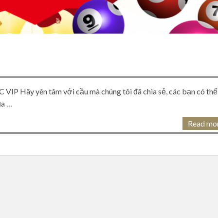
P Hãy yên tâm với cầu mà chúng tôi đã chia sẻ, các bạn có thể
ủa …
Read mo