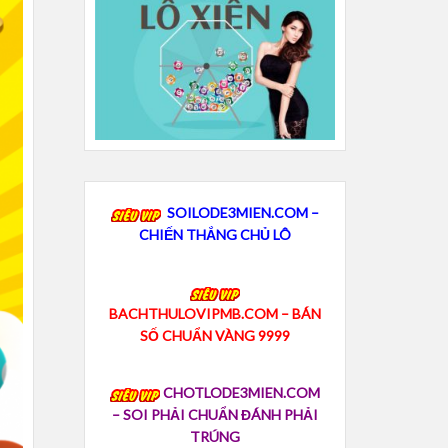
SOILODE3MIEN.COM –
CHIẾN THẮNG CHỦ LÔ
BACHTHULOVIPMB.COM – BÁN
SỐ CHUẨN VÀNG 9999
CHOTLODE3MIEN.COM
– SOI PHẢI CHUẨN ĐÁNH PHẢI
TRÚNG