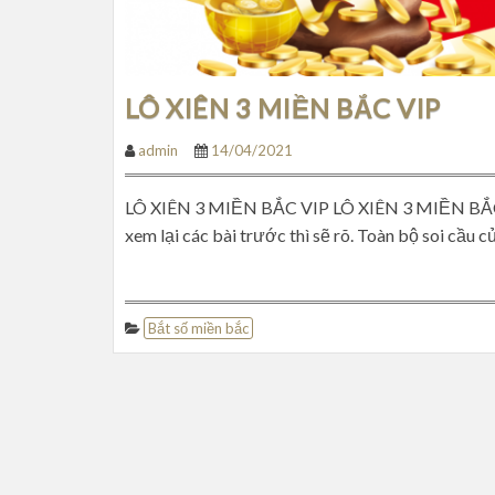
LÔ XIÊN 3 MIỀN BẮC VIP
admin
14/04/2021
LÔ XIÊN 3 MIỀN BẮC VIP LÔ XIÊN 3 MIỀN BẮC VI
xem lại các bài trước thì sẽ rõ. Toàn bộ soi cầu c
Bắt số miền bắc