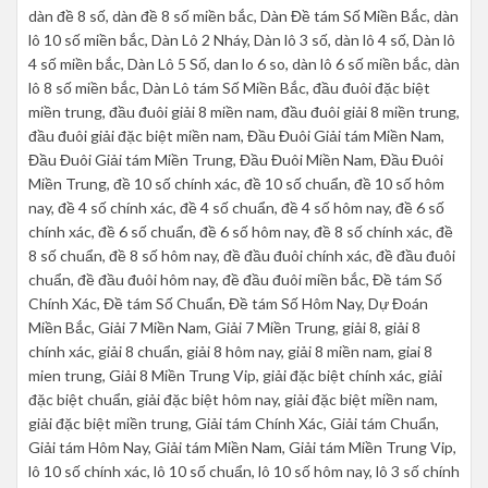
dàn đề 8 số, dàn đề 8 số miền bắc, Dàn Đề tám Số Miền Bắc, dàn
lô 10 số miền bắc, Dàn Lô 2 Nháy, Dàn lô 3 số, dàn lô 4 số, Dàn lô
4 số miền bắc, Dàn Lô 5 Số, dan lo 6 so, dàn lô 6 số miền bắc, dàn
lô 8 số miền bắc, Dàn Lô tám Số Miền Bắc, đầu đuôi đặc biệt
miền trung, đầu đuôi giải 8 miền nam, đầu đuôi giải 8 miền trung,
đầu đuôi giải đặc biệt miền nam, Đầu Đuôi Giải tám Miền Nam,
Đầu Đuôi Giải tám Miền Trung, Đầu Đuôi Miền Nam, Đầu Đuôi
Miền Trung, đề 10 số chính xác, đề 10 số chuẩn, đề 10 số hôm
nay, đề 4 số chính xác, đề 4 số chuẩn, đề 4 số hôm nay, đề 6 số
chính xác, đề 6 số chuẩn, đề 6 số hôm nay, đề 8 số chính xác, đề
8 số chuẩn, đề 8 số hôm nay, đề đầu đuôi chính xác, đề đầu đuôi
chuẩn, đề đầu đuôi hôm nay, đề đầu đuôi miền bắc, Đề tám Số
Chính Xác, Đề tám Số Chuẩn, Đề tám Số Hôm Nay, Dự Đoán
Miền Bắc, Giải 7 Miền Nam, Giải 7 Miền Trung, giải 8, giải 8
chính xác, giải 8 chuẩn, giải 8 hôm nay, giải 8 miền nam, giai 8
mien trung, Giải 8 Miền Trung Vip, giải đặc biệt chính xác, giải
đặc biệt chuẩn, giải đặc biệt hôm nay, giải đặc biệt miền nam,
giải đặc biệt miền trung, Giải tám Chính Xác, Giải tám Chuẩn,
Giải tám Hôm Nay, Giải tám Miền Nam, Giải tám Miền Trung Vip,
lô 10 số chính xác, lô 10 số chuẩn, lô 10 số hôm nay, lô 3 số chính