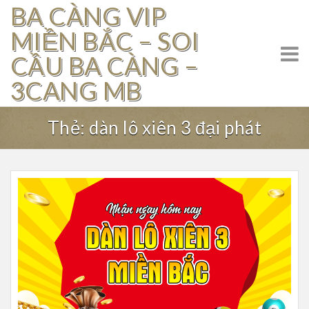
BA CÀNG VIP
Skip
to
MIỀN BẮC – SOI
content
CẦU BA CÀNG –
3CANG MB
Thẻ:
dàn lô xiên 3 đại phát