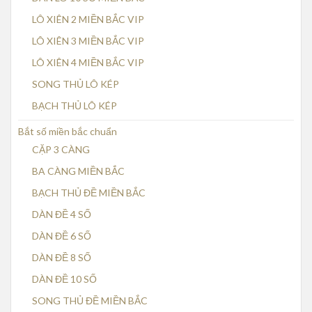
LÔ XIÊN 2 MIỀN BẮC VIP
LÔ XIÊN 3 MIỀN BẮC VIP
LÔ XIÊN 4 MIỀN BẮC VIP
SONG THỦ LÔ KÉP
BẠCH THỦ LÔ KÉP
Bắt số miền bắc chuẩn
CẶP 3 CÀNG
BA CÀNG MIỀN BẮC
BẠCH THỦ ĐỀ MIỀN BẮC
DÀN ĐỀ 4 SỐ
DÀN ĐỀ 6 SỐ
DÀN ĐỀ 8 SỐ
DÀN ĐỀ 10 SỐ
SONG THỦ ĐỀ MIỀN BẮC