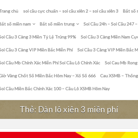
Trang chủ
soi cầu cực chuẩn – soi cầu xiên 2 – soi cầu xiên 3
Bắt số 
Bắt số miền nam
Bắt số miền trung
Soi Cầu 24h – Soi Cầu 247
Soi Cầu 3 Càng 3 Miền Tỷ Lệ Trúng 99%
Soi Cầu 3 Càng Miền Nam Cự
Soi Cầu 3 Càng VIP Miền Bắc Miễn Phí
Soi Cầu 3 Càng VIP Miền Bắc M
Soi Cầu Mb Chính Xác Miễn Phí Soi Cầu Lô Chính Xác
Soi Cau Mb Rong
Giờ Vàng Chốt Số Miền Bắc Hôm Nay – Xổ Số 666
Cau XSMB – Thống 
Soi Cầu Miền Bắc Chính Xác 100 – Cầu Lô XSMB Hôm Nay
Thẻ:
Dàn lô xiên 3 miền phí