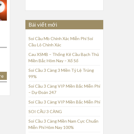
Bài viết mới
Soi Cầu Mb Chính Xác Miễn Phí Soi
Cầu Lô Chính Xác
Cau XSMB – Thống Kê Cầu Bạch Thủ
Miền Bắc Hôm Nay – Xổ Số
Soi Cầu 3 Càng 3 Miền Tỷ Lệ Trúng
re
99%
Soi Cầu 3 Càng VIP Miền Bắc Miễn Phí
– Dự Đoán 247
Soi Cầu 3 Càng VIP Miền Bắc Miễn Phí
SOI CẦU 3 CÀNG
Soi Cầu 3 Càng Miền Nam Cực Chuẩn
Miễn Phí Hôm Nay 100%