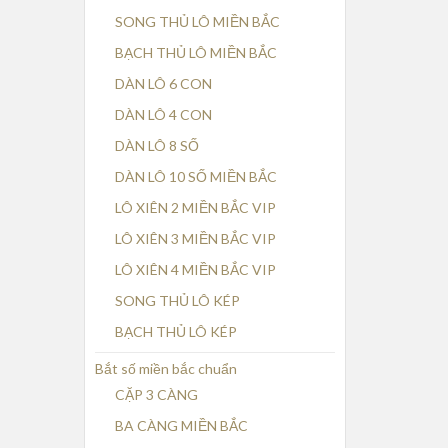
SONG THỦ LÔ MIỀN BẮC
BẠCH THỦ LÔ MIỀN BẮC
DÀN LÔ 6 CON
DÀN LÔ 4 CON
DÀN LÔ 8 SỐ
DÀN LÔ 10 SỐ MIỀN BẮC
LÔ XIÊN 2 MIỀN BẮC VIP
LÔ XIÊN 3 MIỀN BẮC VIP
LÔ XIÊN 4 MIỀN BẮC VIP
SONG THỦ LÔ KÉP
BẠCH THỦ LÔ KÉP
Bắt số miền bắc chuẩn
CẶP 3 CÀNG
BA CÀNG MIỀN BẮC