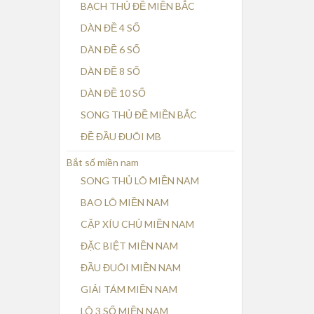
BẠCH THỦ ĐỀ MIỀN BẮC
DÀN ĐỀ 4 SỐ
DÀN ĐỀ 6 SỐ
DÀN ĐỀ 8 SỐ
DÀN ĐỀ 10 SỐ
SONG THỦ ĐỀ MIỀN BẮC
ĐỀ ĐẦU ĐUÔI MB
Bắt số miền nam
SONG THỦ LÔ MIỀN NAM
BAO LÔ MIỀN NAM
CẶP XÍU CHỦ MIỀN NAM
ĐẶC BIỆT MIỀN NAM
ĐẦU ĐUÔI MIỀN NAM
GIẢI TÁM MIỀN NAM
LÔ 3 SỐ MIỀN NAM