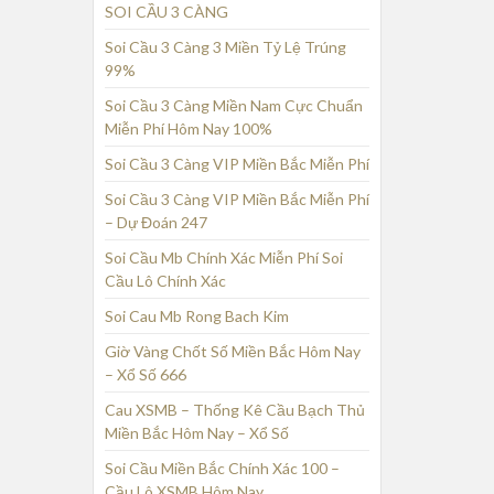
SOI CẦU 3 CÀNG
Soi Cầu 3 Càng 3 Miền Tỷ Lệ Trúng
99%
Soi Cầu 3 Càng Miền Nam Cực Chuẩn
Miễn Phí Hôm Nay 100%
Soi Cầu 3 Càng VIP Miền Bắc Miễn Phí
Soi Cầu 3 Càng VIP Miền Bắc Miễn Phí
– Dự Đoán 247
Soi Cầu Mb Chính Xác Miễn Phí Soi
Cầu Lô Chính Xác
Soi Cau Mb Rong Bach Kim
Giờ Vàng Chốt Số Miền Bắc Hôm Nay
– Xổ Số 666
Cau XSMB – Thống Kê Cầu Bạch Thủ
Miền Bắc Hôm Nay – Xổ Số
Soi Cầu Miền Bắc Chính Xác 100 –
Cầu Lô XSMB Hôm Nay