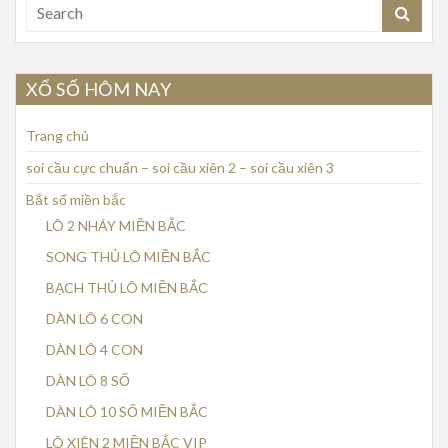
XỔ SỐ HÔM NAY
Trang chủ
soi cầu cực chuẩn – soi cầu xiên 2 – soi cầu xiên 3
Bắt số miền bắc
LÔ 2 NHÁY MIỀN BẮC
SONG THỦ LÔ MIỀN BẮC
BẠCH THỦ LÔ MIỀN BẮC
DÀN LÔ 6 CON
DÀN LÔ 4 CON
DÀN LÔ 8 SỐ
DÀN LÔ 10 SỐ MIỀN BẮC
LÔ XIÊN 2 MIỀN BẮC VIP