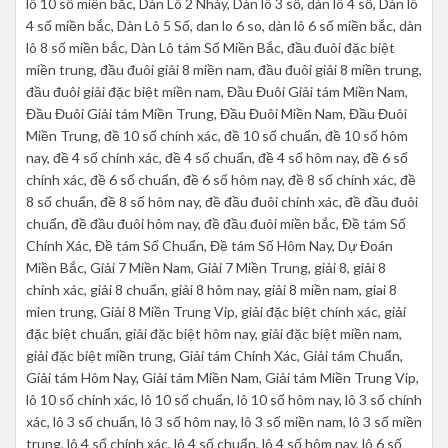
lô 10 số miền bắc, Dàn Lô 2 Nháy, Dàn lô 3 số, dàn lô 4 số, Dàn lô
4 số miền bắc, Dàn Lô 5 Số, dan lo 6 so, dàn lô 6 số miền bắc, dàn
lô 8 số miền bắc, Dàn Lô tám Số Miền Bắc, đầu đuôi đặc biệt
miền trung, đầu đuôi giải 8 miền nam, đầu đuôi giải 8 miền trung,
đầu đuôi giải đặc biệt miền nam, Đầu Đuôi Giải tám Miền Nam,
Đầu Đuôi Giải tám Miền Trung, Đầu Đuôi Miền Nam, Đầu Đuôi
Miền Trung, đề 10 số chính xác, đề 10 số chuẩn, đề 10 số hôm
nay, đề 4 số chính xác, đề 4 số chuẩn, đề 4 số hôm nay, đề 6 số
chính xác, đề 6 số chuẩn, đề 6 số hôm nay, đề 8 số chính xác, đề
8 số chuẩn, đề 8 số hôm nay, đề đầu đuôi chính xác, đề đầu đuôi
chuẩn, đề đầu đuôi hôm nay, đề đầu đuôi miền bắc, Đề tám Số
Chính Xác, Đề tám Số Chuẩn, Đề tám Số Hôm Nay, Dự Đoán
Miền Bắc, Giải 7 Miền Nam, Giải 7 Miền Trung, giải 8, giải 8
chính xác, giải 8 chuẩn, giải 8 hôm nay, giải 8 miền nam, giai 8
mien trung, Giải 8 Miền Trung Vip, giải đặc biệt chính xác, giải
đặc biệt chuẩn, giải đặc biệt hôm nay, giải đặc biệt miền nam,
giải đặc biệt miền trung, Giải tám Chính Xác, Giải tám Chuẩn,
Giải tám Hôm Nay, Giải tám Miền Nam, Giải tám Miền Trung Vip,
lô 10 số chính xác, lô 10 số chuẩn, lô 10 số hôm nay, lô 3 số chính
xác, lô 3 số chuẩn, lô 3 số hôm nay, lô 3 số miền nam, lô 3 số miền
trung, lô 4 số chính xác, lô 4 số chuẩn, lô 4 số hôm nay, lô 6 số