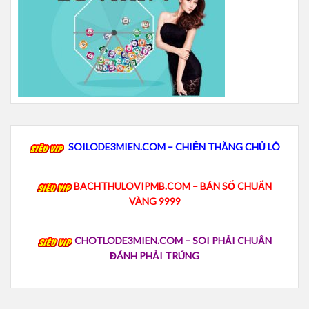
SOILODE3MIEN.COM – CHIẾN THẮNG CHỦ LÔ
BACHTHULOVIPMB.COM – BÁN SỐ CHUẨN
VÀNG 9999
CHOTLODE3MIEN.COM – SOI PHẢI CHUẨN
ĐÁNH PHẢI TRÚNG