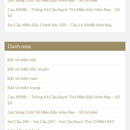
Giờ Vàng Chốt Số Miền Bắc Hôm Nay – Xổ Số 666
Cau XSMB – Thống Kê Cầu Bạch Thủ Miền Bắc Hôm Nay – Xổ
Số
Soi Cầu Miền Bắc Chính Xác 100 – Cầu Lô XSMB Hôm Nay
Danh mục
Bắt số miền bắc
Bắt số miền bắc chuẩn
Bắt số miền nam
Bắt số miền trung
Cau XSMB – Thống Kê Cầu Bạch Thủ Miền Bắc Hôm Nay – Xổ
Số
Giờ Vàng Chốt Số Miền Bắc Hôm Nay – Xổ Số 666
Soi Cầu 24h – Soi Cầu 247 – Soi Cầu Bạch Thủ CHÍNH XÁC