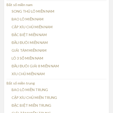
Bắt số miền nam
SONG THỦ LÔ MIỀN NAM
BAO LÔ MIỀN NAM
CẶP XÍU CHỦ MIỀN NAM
ĐẶC BIỆT MIỀN NAM
ĐẦU ĐUÔI MIỀN NAM
GIẢI TÁM MIỀN NAM
LÔ 3 SỐ MIỀN NAM
ĐẦU ĐUÔI GIẢI 8 MIỀN NAM
XÍU CHỦ MIỀN NAM
Bắt số miền trung
BAO LÔ MIỀN TRUNG
CẶP XÍU CHỦ MIỀN TRUNG
ĐẶC BIỆT MIỀN TRUNG