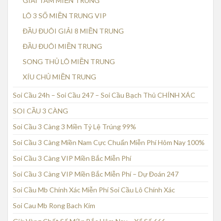
GIẢI TÁM MIỀN TRUNG
LÔ 3 SỐ MIỀN TRUNG VIP
ĐẦU ĐUÔI GIẢI 8 MIỀN TRUNG
ĐẦU ĐUÔI MIỀN TRUNG
SONG THỦ LÔ MIỀN TRUNG
XÍU CHỦ MIỀN TRUNG
Soi Cầu 24h – Soi Cầu 247 – Soi Cầu Bạch Thủ CHÍNH XÁC
SOI CẦU 3 CÀNG
Soi Cầu 3 Càng 3 Miền Tỷ Lệ Trúng 99%
Soi Cầu 3 Càng Miền Nam Cực Chuẩn Miễn Phí Hôm Nay 100%
Soi Cầu 3 Càng VIP Miền Bắc Miễn Phí
Soi Cầu 3 Càng VIP Miền Bắc Miễn Phí – Dự Đoán 247
Soi Cầu Mb Chính Xác Miễn Phí Soi Cầu Lô Chính Xác
Soi Cau Mb Rong Bach Kim