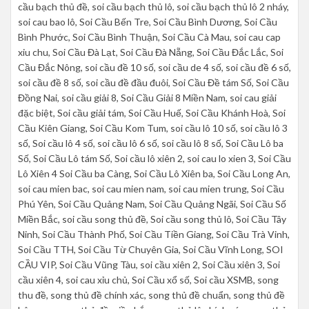
cầu bạch thủ đề, soi cầu bạch thủ lô, soi cầu bạch thủ lô 2 nháy,
soi cau bao lô, Soi Cầu Bến Tre, Soi Cầu Bình Dương, Soi Cầu
Bình Phước, Soi Cầu Bình Thuận, Soi Cầu Cà Mau, soi cau cap
xiu chu, Soi Cầu Đà Lạt, Soi Cầu Đà Nẵng, Soi Cầu Đắc Lắc, Soi
Cầu Đắc Nông, soi cầu đề 10 số, soi cầu de 4 số, soi cầu đề 6 số,
soi cầu đề 8 số, soi cầu đề đầu đuôi, Soi Cầu Đề tám Số, Soi Cầu
Đồng Nai, soi cầu giải 8, Soi Cầu Giải 8 Miền Nam, soi cau giải
đặc biệt, Soi cầu giải tám, Soi Cầu Huế, Soi Cầu Khánh Hoà, Soi
Cầu Kiên Giang, Soi Cầu Kom Tum, soi cầu lô 10 số, soi cầu lô 3
số, Soi cầu lô 4 số, soi cầu lô 6 số, soi cầu lô 8 số, Soi Cầu Lô ba
Số, Soi Cầu Lô tám Số, Soi cầu lô xiên 2, soi cau lo xien 3, Soi Cầu
Lô Xiên 4 Soi Cầu ba Càng, Soi Cầu Lô Xiên ba, Soi Cầu Long An,
soi cau mien bac, soi cau mien nam, soi cau mien trung, Soi Cầu
Phú Yên, Soi Cầu Quảng Nam, Soi Cầu Quảng Ngãi, Soi Cầu Số
Miền Bắc, soi cầu song thủ đề, Soi cầu song thủ lô, Soi Cầu Tây
Ninh, Soi Cầu Thành Phố, Soi Cầu Tiền Giang, Soi Cầu Trà Vinh,
Soi Cầu TTH, Soi Cầu Từ Chuyên Gia, Soi Cầu Vĩnh Long, SOI
CẦU VIP, Soi Cầu Vũng Tàu, soi cầu xiên 2, Soi Cầu xiên 3, Soi
cầu xiên 4, soi cau xỉu chủ, Soi Cầu xổ số, Soi cầu XSMB, song
thu đề, song thủ đề chính xác, song thủ đề chuẩn, song thủ đề