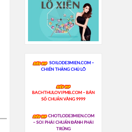
SOILODE3MIEN.COM –
CHIẾN THẮNG CHỦ LÔ
BACHTHULOVIPMB.COM – BÁN
SỐ CHUẨN VÀNG 9999
CHOTLODE3MIEN.COM
– SOI PHẢI CHUẨN ĐÁNH PHẢI
TRÚNG