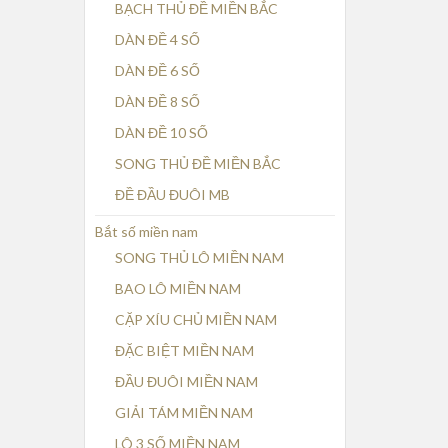
BẠCH THỦ ĐỀ MIỀN BẮC
DÀN ĐỀ 4 SỐ
DÀN ĐỀ 6 SỐ
DÀN ĐỀ 8 SỐ
DÀN ĐỀ 10 SỐ
SONG THỦ ĐỀ MIỀN BẮC
ĐỀ ĐẦU ĐUÔI MB
Bắt số miền nam
SONG THỦ LÔ MIỀN NAM
BAO LÔ MIỀN NAM
CẶP XÍU CHỦ MIỀN NAM
ĐẶC BIỆT MIỀN NAM
ĐẦU ĐUÔI MIỀN NAM
GIẢI TÁM MIỀN NAM
LÔ 3 SỐ MIỀN NAM