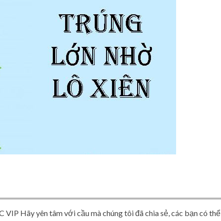
P Hãy yên tâm với cầu mà chúng tôi đã chia sẻ, các bạn có thể