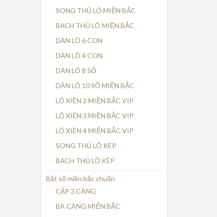
SONG THỦ LÔ MIỀN BẮC
BẠCH THỦ LÔ MIỀN BẮC
DÀN LÔ 6 CON
DÀN LÔ 4 CON
DÀN LÔ 8 SỐ
DÀN LÔ 10 SỐ MIỀN BẮC
LÔ XIÊN 2 MIỀN BẮC VIP
LÔ XIÊN 3 MIỀN BẮC VIP
LÔ XIÊN 4 MIỀN BẮC VIP
SONG THỦ LÔ KÉP
BẠCH THỦ LÔ KÉP
Bắt số miền bắc chuẩn
CẶP 3 CÀNG
BA CÀNG MIỀN BẮC