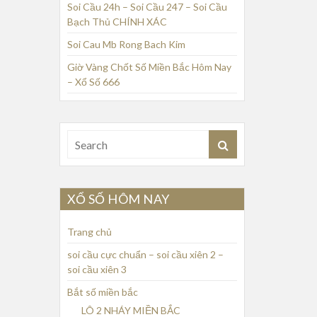
Soi Cầu 24h – Soi Cầu 247 – Soi Cầu
Bạch Thủ CHÍNH XÁC
Soi Cau Mb Rong Bach Kim
Giờ Vàng Chốt Số Miền Bắc Hôm Nay
– Xổ Số 666
XỔ SỐ HÔM NAY
Trang chủ
soi cầu cực chuẩn – soi cầu xiên 2 –
soi cầu xiên 3
Bắt số miền bắc
LÔ 2 NHÁY MIỀN BẮC