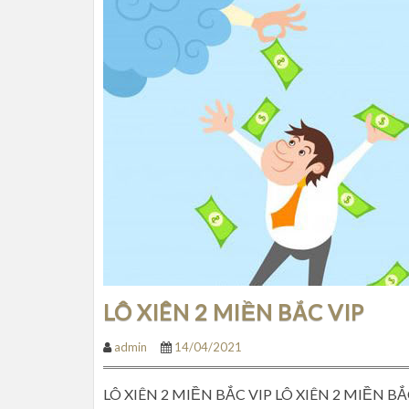
LÔ XIÊN 2 MIỀN BẮC VIP
admin
14/04/2021
LÔ XIÊN 2 MIỀN BẮC VIP LÔ XIÊN 2 MIỀN BẮC VI