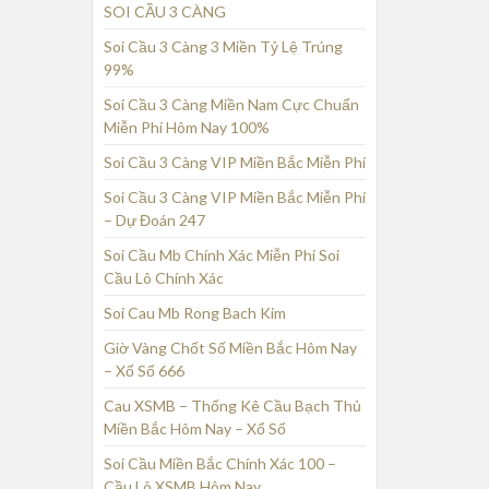
SOI CẦU 3 CÀNG
Soi Cầu 3 Càng 3 Miền Tỷ Lệ Trúng
99%
Soi Cầu 3 Càng Miền Nam Cực Chuẩn
Miễn Phí Hôm Nay 100%
Soi Cầu 3 Càng VIP Miền Bắc Miễn Phí
Soi Cầu 3 Càng VIP Miền Bắc Miễn Phí
– Dự Đoán 247
Soi Cầu Mb Chính Xác Miễn Phí Soi
Cầu Lô Chính Xác
Soi Cau Mb Rong Bach Kim
Giờ Vàng Chốt Số Miền Bắc Hôm Nay
– Xổ Số 666
Cau XSMB – Thống Kê Cầu Bạch Thủ
Miền Bắc Hôm Nay – Xổ Số
Soi Cầu Miền Bắc Chính Xác 100 –
Cầu Lô XSMB Hôm Nay