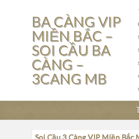
Skip
to
BA CÀNG VIP
content
MIỀN BẮC –
SOI CẦU BA
CÀNG –
3CANG MB
Soi Cầu 3 Càng VIP Miền Bắc 