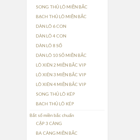
SONG THỦ LÔ MIỀN BẮC
BẠCH THỦ LÔ MIỀN BẮC
DÀN LÔ 6 CON
DÀN LÔ 4 CON
DÀN LÔ 8 SỐ
DÀN LÔ 10 SỐ MIỀN BẮC
LÔ XIÊN 2 MIỀN BẮC VIP
LÔ XIÊN 3 MIỀN BẮC VIP
LÔ XIÊN 4 MIỀN BẮC VIP
SONG THỦ LÔ KÉP
BẠCH THỦ LÔ KÉP
Bắt số miền bắc chuẩn
CẶP 3 CÀNG
BA CÀNG MIỀN BẮC