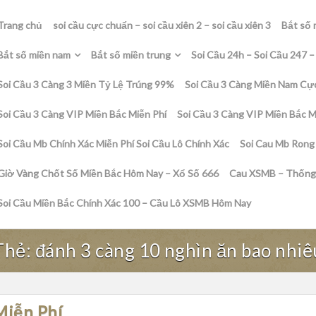
Trang chủ
soi cầu cực chuẩn – soi cầu xiên 2 – soi cầu xiên 3
Bắt số 
Bắt số miền nam
Bắt số miền trung
Soi Cầu 24h – Soi Cầu 247
Soi Cầu 3 Càng 3 Miền Tỷ Lệ Trúng 99%
Soi Cầu 3 Càng Miền Nam Cự
Soi Cầu 3 Càng VIP Miền Bắc Miễn Phí
Soi Cầu 3 Càng VIP Miền Bắc M
Soi Cầu Mb Chính Xác Miễn Phí Soi Cầu Lô Chính Xác
Soi Cau Mb Rong
Giờ Vàng Chốt Số Miền Bắc Hôm Nay – Xổ Số 666
Cau XSMB – Thống 
Soi Cầu Miền Bắc Chính Xác 100 – Cầu Lô XSMB Hôm Nay
Thẻ:
đánh 3 càng 10 nghìn ăn bao nhiê
Miễn Phí