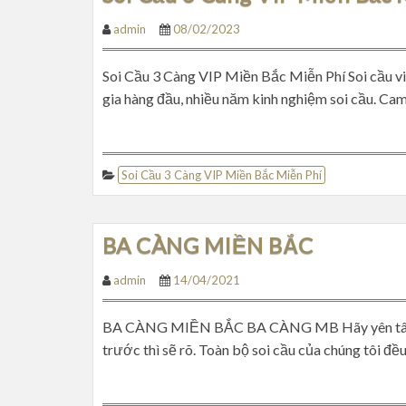
admin
08/02/2023
Soi Cầu 3 Càng VIP Miền Bắc Miễn Phí Soi cầu vip
gia hàng đầu, nhiều năm kinh nghiệm soi cầu. Ca
Soi Cầu 3 Càng VIP Miền Bắc Miễn Phí
BA CÀNG MIỀN BẮC
admin
14/04/2021
BA CÀNG MIỀN BẮC BA CÀNG MB Hãy yên tâm với 
trước thì sẽ rõ. Toàn bộ soi cầu của chúng tôi đề