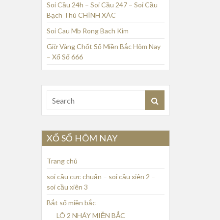
Soi Cầu 24h – Soi Cầu 247 – Soi Cầu
Bạch Thủ CHÍNH XÁC
Soi Cau Mb Rong Bach Kim
Giờ Vàng Chốt Số Miền Bắc Hôm Nay
– Xổ Số 666
XỔ SỐ HÔM NAY
Trang chủ
soi cầu cực chuẩn – soi cầu xiên 2 –
soi cầu xiên 3
Bắt số miền bắc
LÔ 2 NHÁY MIỀN BẮC