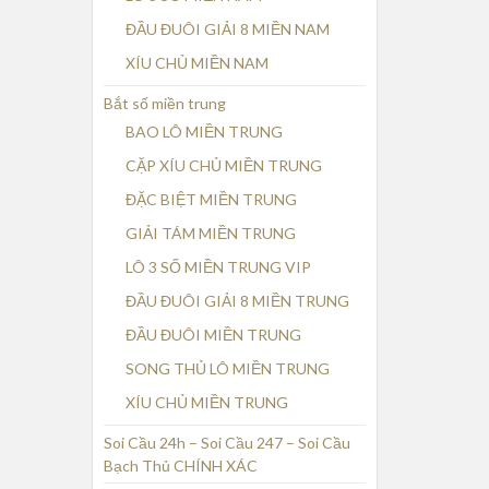
ĐẦU ĐUÔI GIẢI 8 MIỀN NAM
XÍU CHỦ MIỀN NAM
Bắt số miền trung
BAO LÔ MIỀN TRUNG
CẶP XÍU CHỦ MIỀN TRUNG
ĐẶC BIỆT MIỀN TRUNG
GIẢI TÁM MIỀN TRUNG
LÔ 3 SỐ MIỀN TRUNG VIP
ĐẦU ĐUÔI GIẢI 8 MIỀN TRUNG
ĐẦU ĐUÔI MIỀN TRUNG
SONG THỦ LÔ MIỀN TRUNG
XÍU CHỦ MIỀN TRUNG
Soi Cầu 24h – Soi Cầu 247 – Soi Cầu
Bạch Thủ CHÍNH XÁC