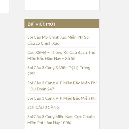
Bài viết mới
Soi Cầu Mb Chính Xác Miễn Phí Soi
Cầu Lô Chính Xác
Cau XSMB – Thống Kê Cầu Bạch Thủ
Miền Bắc Hôm Nay – Xổ Số
Soi Cầu 3 Càng 3 Miền Tỷ Lệ Trúng
99%
Soi Cầu 3 Càng VIP Miền Bắc Miễn Phí
– Dự Đoán 247
Soi Cầu 3 Càng VIP Miền Bắc Miễn Phí
SOI CẦU 3 CÀNG
Soi Cầu 3 Càng Miền Nam Cực Chuẩn
Miễn Phí Hôm Nay 100%