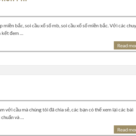
 miền bắc, soi cầu xổ số mb, soi cầu xổ số miền bắc. Với các chu
m kết đem …
Read mo
cầu mà chúng tôi đã chia sẻ, các bạn có thể xem lại các bài
u chuẩn và …
Read mo