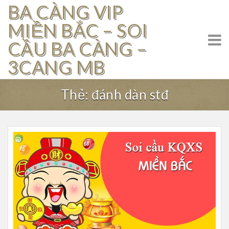
BA CÀNG VIP
Skip
to
MIỀN BẮC – SOI
content
CẦU BA CÀNG –
3CANG MB
Thẻ:
đánh dàn stđ