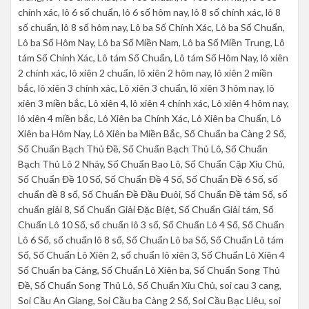
chính xác, lô 6 số chuẩn, lô 6 số hôm nay, lô 8 số chính xác, lô 8
số chuẩn, lô 8 số hôm nay, Lô ba Số Chính Xác, Lô ba Số Chuẩn,
Lô ba Số Hôm Nay, Lô ba Số Miền Nam, Lô ba Số Miền Trung, Lô
tám Số Chính Xác, Lô tám Số Chuẩn, Lô tám Số Hôm Nay, lô xiên
2 chính xác, lô xiên 2 chuẩn, lô xiên 2 hôm nay, lô xiên 2 miền
bắc, lô xiên 3 chính xác, Lô xiên 3 chuẩn, lô xiên 3 hôm nay, lô
xiên 3 miền bắc, Lô xiên 4, lô xiên 4 chính xác, Lô xiên 4 hôm nay,
lô xiên 4 miền bắc, Lô Xiên ba Chính Xác, Lô Xiên ba Chuẩn, Lô
Xiên ba Hôm Nay, Lô Xiên ba Miền Bắc, Số Chuẩn ba Càng 2 Số,
Số Chuẩn Bạch Thủ Đề, Số Chuẩn Bạch Thủ Lô, Số Chuẩn
Bạch Thủ Lô 2 Nháy, Số Chuẩn Bao Lô, Số Chuẩn Cặp Xỉu Chủ,
Số Chuẩn Đề 10 Số, Số Chuẩn Đề 4 Số, Số Chuẩn Đề 6 Số, số
chuẩn đề 8 số, Số Chuẩn Đề Đầu Đuôi, Số Chuẩn Đề tám Số, số
chuẩn giải 8, Số Chuẩn Giải Đặc Biệt, Số Chuẩn Giải tám, Số
Chuẩn Lô 10 Số, số chuẩn lô 3 số, Số Chuẩn Lô 4 Số, Số Chuẩn
Lô 6 Số, số chuẩn lô 8 số, Số Chuẩn Lô ba Số, Số Chuẩn Lô tám
Số, Số Chuẩn Lô Xiên 2, số chuẩn lô xiên 3, Số Chuẩn Lô Xiên 4
Số Chuẩn ba Càng, Số Chuẩn Lô Xiên ba, Số Chuẩn Song Thủ
Đề, Số Chuẩn Song Thủ Lô, Số Chuẩn Xỉu Chủ, soi cau 3 cang,
Soi Cầu An Giang, Soi Cầu ba Càng 2 Số, Soi Cầu Bạc Liêu, soi