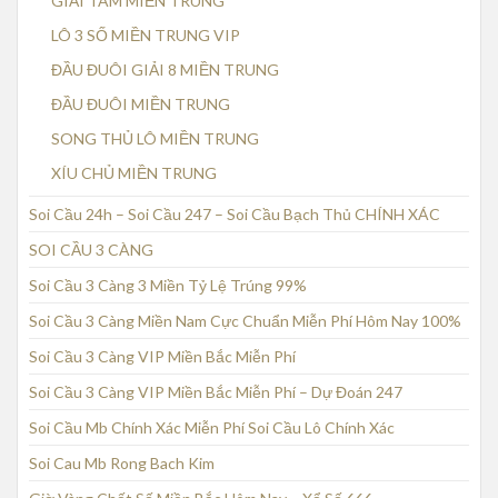
GIẢI TÁM MIỀN TRUNG
LÔ 3 SỐ MIỀN TRUNG VIP
ĐẦU ĐUÔI GIẢI 8 MIỀN TRUNG
ĐẦU ĐUÔI MIỀN TRUNG
SONG THỦ LÔ MIỀN TRUNG
XÍU CHỦ MIỀN TRUNG
Soi Cầu 24h – Soi Cầu 247 – Soi Cầu Bạch Thủ CHÍNH XÁC
SOI CẦU 3 CÀNG
Soi Cầu 3 Càng 3 Miền Tỷ Lệ Trúng 99%
Soi Cầu 3 Càng Miền Nam Cực Chuẩn Miễn Phí Hôm Nay 100%
Soi Cầu 3 Càng VIP Miền Bắc Miễn Phí
Soi Cầu 3 Càng VIP Miền Bắc Miễn Phí – Dự Đoán 247
Soi Cầu Mb Chính Xác Miễn Phí Soi Cầu Lô Chính Xác
Soi Cau Mb Rong Bach Kim