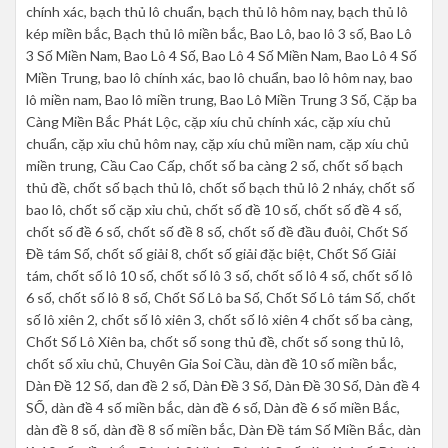
chính xác, bạch thủ lô chuẩn, bạch thủ lô hôm nay, bạch thủ lô
kép miền bắc, Bạch thủ lô miền bắc, Bao Lô, bao lô 3 số, Bao Lô
3 Số Miền Nam, Bao Lô 4 Số, Bao Lô 4 Số Miền Nam, Bao Lô 4 Số
Miền Trung, bao lô chính xác, bao lô chuẩn, bao lô hôm nay, bao
lô miền nam, Bao lô miền trung, Bao Lô Miền Trung 3 Số, Cặp ba
Càng Miền Bắc Phát Lộc, cặp xíu chủ chính xác, cặp xíu chủ
chuẩn, cặp xỉu chủ hôm nay, cặp xíu chủ miền nam, cặp xíu chủ
miền trung, Cầu Cao Cấp, chốt số ba càng 2 số, chốt số bạch
thủ đề, chốt số bạch thủ lô, chốt số bạch thủ lô 2 nháy, chốt số
bao lô, chốt số cặp xỉu chủ, chốt số đề 10 số, chốt số đề 4 số,
chốt số đề 6 số, chốt số đề 8 số, chốt số đề đầu đuôi, Chốt Số
Đề tám Số, chốt số giải 8, chốt số giải đặc biệt, Chốt Số Giải
tám, chốt số lô 10 số, chốt số lô 3 số, chốt số lô 4 số, chốt số lô
6 số, chốt số lô 8 số, Chốt Số Lô ba Số, Chốt Số Lô tám Số, chốt
số lô xiên 2, chốt số lô xiên 3, chốt số lô xiên 4 chốt số ba càng,
Chốt Số Lô Xiên ba, chốt số song thủ đề, chốt số song thủ lô,
chốt số xỉu chủ, Chuyên Gia Soi Cầu, dàn đề 10 số miền bắc,
Dàn Đề 12 Số, dan đề 2 số, Dàn Đề 3 Số, Dàn Đề 30 Số, Dàn đề 4
SỐ, dàn đề 4 số miền bắc, dàn đề 6 số, Dàn đề 6 số miền Bắc,
dàn đề 8 số, dàn đề 8 số miền bắc, Dàn Đề tám Số Miền Bắc, dàn