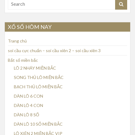
XỔ SỐ HÔM NAY
Trang chủ
soi cầu cực chuẩn – soi cầu xiên 2 – soi cầu xiên 3
Bắt số miền bắc
LÔ 2 NHÁY MIỀN BẮC
SONG THỦ LÔ MIỀN BẮC
BẠCH THỦ LÔ MIỀN BẮC
DÀN LÔ 6 CON
DÀN LÔ 4 CON
DÀN LÔ 8 SỐ
DÀN LÔ 10 SỐ MIỀN BẮC
LÔ XIÊN 2 MIỀN BẮC VIP