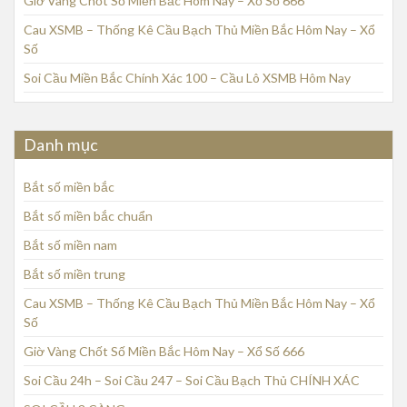
Giờ Vàng Chốt Số Miền Bắc Hôm Nay – Xổ Số 666
Cau XSMB – Thống Kê Cầu Bạch Thủ Miền Bắc Hôm Nay – Xổ
Số
Soi Cầu Miền Bắc Chính Xác 100 – Cầu Lô XSMB Hôm Nay
Danh mục
Bắt số miền bắc
Bắt số miền bắc chuẩn
Bắt số miền nam
Bắt số miền trung
Cau XSMB – Thống Kê Cầu Bạch Thủ Miền Bắc Hôm Nay – Xổ
Số
Giờ Vàng Chốt Số Miền Bắc Hôm Nay – Xổ Số 666
Soi Cầu 24h – Soi Cầu 247 – Soi Cầu Bạch Thủ CHÍNH XÁC