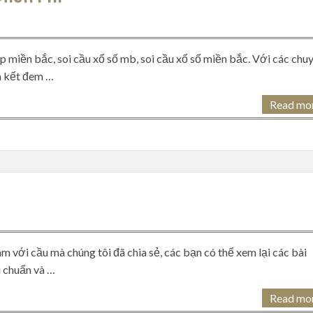
 miền bắc, soi cầu xổ số mb, soi cầu xổ số miền bắc. Với các chu
m kết đem …
Read mo
cầu mà chúng tôi đã chia sẻ, các bạn có thể xem lại các bài
u chuẩn và …
Read mo