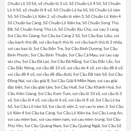
Chuẩn Lô 10 Số, số chuẩn lô 3 số, Số Chuẩn Lô 4 Số, Số Chuẩn
Lô 6 Số, số chuẩn lô 8 số, Số Chuẩn Lô ba Số, Số Chuẩn Lô tám
Số, Số Chuẩn Lô Xiên 2, số chuẩn lô xiên 3, Số Chuẩn Lô Xiên 4
Số Chuẩn ba Càng, Số Chuẩn Lô Xiên ba, Số Chuẩn Song Thủ
Đề, Số Chuẩn Song Thủ Lô, Số Chuẩn Xỉu Chủ, soi cau 3 cang,
Soi Cầu An Giang, Soi Cầu ba Càng 2 Số, Soi Cầu Bạc Liêu, soi
cầu bạch thủ đề, soi cầu bạch thủ lô, soi cầu bạch thủ lô 2 nháy,
soi cau bao lô, Soi Cầu Bến Tre, Soi Cầu Bình Dương, Soi Cầu
Bình Phước, Soi Cầu Bình Thuận, Soi Cầu Cà Mau, soi cau cap
xiu chu, Soi Cầu Đà Lạt, Soi Cầu Đà Nẵng, Soi Cầu Đắc Lắc, Soi
Cầu Đắc Nông, soi cầu đề 10 số, soi cầu de 4 số, soi cầu đề 6 số,
soi cầu đề 8 số, soi cầu đề đầu đuôi, Soi Cầu Đề tám Số, Soi Cầu
Đồng Nai, soi cầu giải 8, Soi Cầu Giải 8 Miền Nam, soi cau giải
đặc biệt, Soi cầu giải tám, Soi Cầu Huế, Soi Cầu Khánh Hoà, Soi
Cầu Kiên Giang, Soi Cầu Kom Tum, soi cầu lô 10 số, soi cầu lô 3
số, Soi cầu lô 4 số, soi cầu lô 6 số, soi cầu lô 8 số, Soi Cầu Lô ba
Số, Soi Cầu Lô tám Số, Soi cầu lô xiên 2, soi cau lo xien 3, Soi Cầu
Lô Xiên 4 Soi Cầu ba Càng, Soi Cầu Lô Xiên ba, Soi Cầu Long An,
soi cau mien bac, soi cau mien nam, soi cau mien trung, Soi Cầu
Phú Yên, Soi Cầu Quảng Nam, Soi Cầu Quảng Ngãi, Soi Cầu Số