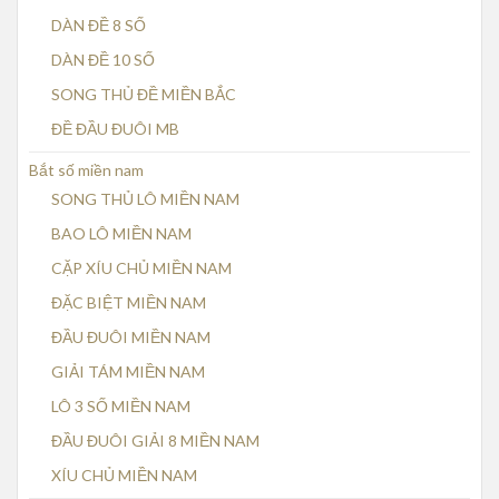
DÀN ĐỀ 8 SỐ
DÀN ĐỀ 10 SỐ
SONG THỦ ĐỀ MIỀN BẮC
ĐỀ ĐẦU ĐUÔI MB
Bắt số miền nam
SONG THỦ LÔ MIỀN NAM
BAO LÔ MIỀN NAM
CẶP XÍU CHỦ MIỀN NAM
ĐẶC BIỆT MIỀN NAM
ĐẦU ĐUÔI MIỀN NAM
GIẢI TÁM MIỀN NAM
LÔ 3 SỐ MIỀN NAM
ĐẦU ĐUÔI GIẢI 8 MIỀN NAM
XÍU CHỦ MIỀN NAM