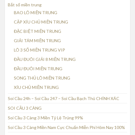
Bắt số miền trung
BAO LÔ MIỀN TRUNG
CẶP XÍU CHỦ MIỀN TRUNG
ĐẶC BIỆT MIỀN TRUNG
GIẢI TÁM MIỀN TRUNG
LÔ 3 SỐ MIỀN TRUNG VIP
ĐẦU ĐUÔI GIẢI 8 MIỀN TRUNG
ĐẦU ĐUÔI MIỀN TRUNG
SONG THỦ LÔ MIỀN TRUNG
XÍU CHỦ MIỀN TRUNG
Soi Cầu 24h – Soi Cầu 247 – Soi Cầu Bạch Thủ CHÍNH XÁC
SOI CẦU 3 CÀNG
Soi Cầu 3 Càng 3 Miền Tỷ Lệ Trúng 99%
Soi Cầu 3 Càng Miền Nam Cực Chuẩn Miễn Phí Hôm Nay 100%