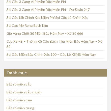
Soi Cầu 3 Càng VIP Miền Bắc Miễn Phí
Soi Cầu 3 Càng VIP Miền Bắc Miễn Phí – Dự Đoán 247
Soi Cầu Mb Chính Xác Miễn Phí Soi Cầu Lô Chính Xác
Soi Cau Mb Rong Bach Kim
Giờ Vàng Chốt Số Miền Bắc Hôm Nay – Xổ Số 666
Cau XSMB – Thống Kê Cầu Bạch Thủ Miền Bắc Hôm Nay – Xổ
Số
Soi Cầu Miền Bắc Chính Xác 100 – Cầu Lô XSMB Hôm Nay
Danh mục
Bắt số miền bắc
Bắt số miền bắc chuẩn
Bắt số miền nam
Bắt số miền trung