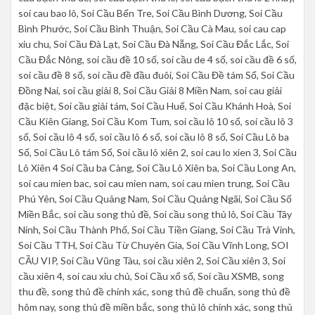
soi cau bao lô, Soi Cầu Bến Tre, Soi Cầu Bình Dương, Soi Cầu
Bình Phước, Soi Cầu Bình Thuận, Soi Cầu Cà Mau, soi cau cap
xiu chu, Soi Cầu Đà Lạt, Soi Cầu Đà Nẵng, Soi Cầu Đắc Lắc, Soi
Cầu Đắc Nông, soi cầu đề 10 số, soi cầu de 4 số, soi cầu đề 6 số,
soi cầu đề 8 số, soi cầu đề đầu đuôi, Soi Cầu Đề tám Số, Soi Cầu
Đồng Nai, soi cầu giải 8, Soi Cầu Giải 8 Miền Nam, soi cau giải
đặc biệt, Soi cầu giải tám, Soi Cầu Huế, Soi Cầu Khánh Hoà, Soi
Cầu Kiên Giang, Soi Cầu Kom Tum, soi cầu lô 10 số, soi cầu lô 3
số, Soi cầu lô 4 số, soi cầu lô 6 số, soi cầu lô 8 số, Soi Cầu Lô ba
Số, Soi Cầu Lô tám Số, Soi cầu lô xiên 2, soi cau lo xien 3, Soi Cầu
Lô Xiên 4 Soi Cầu ba Càng, Soi Cầu Lô Xiên ba, Soi Cầu Long An,
soi cau mien bac, soi cau mien nam, soi cau mien trung, Soi Cầu
Phú Yên, Soi Cầu Quảng Nam, Soi Cầu Quảng Ngãi, Soi Cầu Số
Miền Bắc, soi cầu song thủ đề, Soi cầu song thủ lô, Soi Cầu Tây
Ninh, Soi Cầu Thành Phố, Soi Cầu Tiền Giang, Soi Cầu Trà Vinh,
Soi Cầu TTH, Soi Cầu Từ Chuyên Gia, Soi Cầu Vĩnh Long, SOI
CẦU VIP, Soi Cầu Vũng Tàu, soi cầu xiên 2, Soi Cầu xiên 3, Soi
cầu xiên 4, soi cau xỉu chủ, Soi Cầu xổ số, Soi cầu XSMB, song
thu đề, song thủ đề chính xác, song thủ đề chuẩn, song thủ đề
hôm nay, song thủ đề miền bắc, song thủ lô chính xác, song thủ