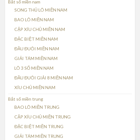
Bắt số miền nam
SONG THỦ LÔ MIỀN NAM
BAO LÔ MIỀN NAM
CẶP XÍU CHỦ MIỀN NAM
ĐẶC BIỆT MIỀN NAM
ĐẦU ĐUÔI MIỀN NAM
GIẢI TÁM MIỀN NAM
LÔ 3 SỐ MIỀN NAM
ĐẦU ĐUÔI GIẢI 8 MIỀN NAM
XÍU CHỦ MIỀN NAM
Bắt số miền trung
BAO LÔ MIỀN TRUNG
CẶP XÍU CHỦ MIỀN TRUNG
ĐẶC BIỆT MIỀN TRUNG
GIẢI TÁM MIỀN TRUNG