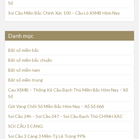
Số
Soi Cầu Miền Bắc Chính Xác 100 – Cầu Lô XSMB Hôm Nay
Danh mục
Bắt số miền bắc
Bắt số miền bắc chuẩn
Bắt số miền nam
Bắt số miền trung
Cau XSMB – Thống Kê Cầu Bạch Thủ Miền Bắc Hôm Nay – Xổ
Số
Giờ Vàng Chốt Số Miền Bắc Hôm Nay – Xổ Số 666
Soi Cầu 24h – Soi Cầu 247 – Soi Cầu Bạch Thủ CHÍNH XÁC
SOI CẦU 3 CÀNG
Soi Cầu 3 Càng 3 Miền Tỷ Lệ Trúng 99%