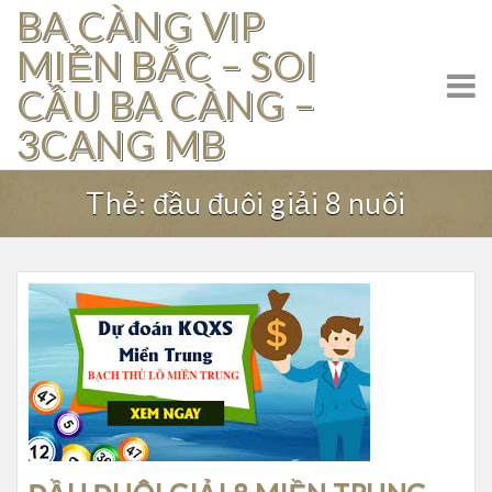
BA CÀNG VIP
Skip
to
MIỀN BẮC – SOI
content
CẦU BA CÀNG –
3CANG MB
Thẻ:
đầu đuôi giải 8 nuôi