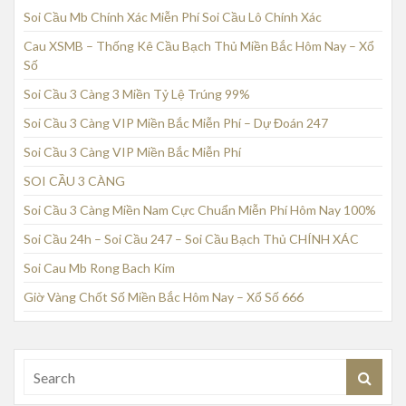
Soi Cầu Mb Chính Xác Miễn Phí Soi Cầu Lô Chính Xác
Cau XSMB – Thống Kê Cầu Bạch Thủ Miền Bắc Hôm Nay – Xổ
Số
Soi Cầu 3 Càng 3 Miền Tỷ Lệ Trúng 99%
Soi Cầu 3 Càng VIP Miền Bắc Miễn Phí – Dự Đoán 247
Soi Cầu 3 Càng VIP Miền Bắc Miễn Phí
SOI CẦU 3 CÀNG
Soi Cầu 3 Càng Miền Nam Cực Chuẩn Miễn Phí Hôm Nay 100%
Soi Cầu 24h – Soi Cầu 247 – Soi Cầu Bạch Thủ CHÍNH XÁC
Soi Cau Mb Rong Bach Kim
Giờ Vàng Chốt Số Miền Bắc Hôm Nay – Xổ Số 666