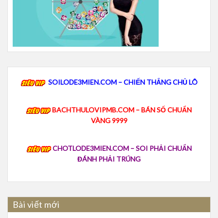
SOILODE3MIEN.COM – CHIẾN THẮNG CHỦ LÔ
BACHTHULOVIPMB.COM – BÁN SỐ CHUẨN
VÀNG 9999
CHOTLODE3MIEN.COM – SOI PHẢI CHUẨN
ĐÁNH PHẢI TRÚNG
Bài viết mới