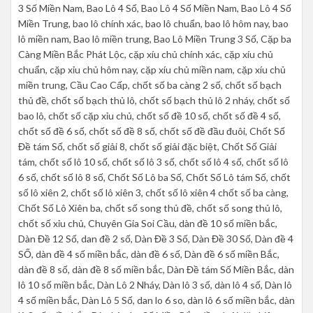
3 Số Miền Nam, Bao Lô 4 Số, Bao Lô 4 Số Miền Nam, Bao Lô 4 Số
Miền Trung, bao lô chính xác, bao lô chuẩn, bao lô hôm nay, bao
lô miền nam, Bao lô miền trung, Bao Lô Miền Trung 3 Số, Cặp ba
Càng Miền Bắc Phát Lộc, cặp xíu chủ chính xác, cặp xíu chủ
chuẩn, cặp xỉu chủ hôm nay, cặp xíu chủ miền nam, cặp xíu chủ
miền trung, Cầu Cao Cấp, chốt số ba càng 2 số, chốt số bạch
thủ đề, chốt số bạch thủ lô, chốt số bạch thủ lô 2 nháy, chốt số
bao lô, chốt số cặp xỉu chủ, chốt số đề 10 số, chốt số đề 4 số,
chốt số đề 6 số, chốt số đề 8 số, chốt số đề đầu đuôi, Chốt Số
Đề tám Số, chốt số giải 8, chốt số giải đặc biệt, Chốt Số Giải
tám, chốt số lô 10 số, chốt số lô 3 số, chốt số lô 4 số, chốt số lô
6 số, chốt số lô 8 số, Chốt Số Lô ba Số, Chốt Số Lô tám Số, chốt
số lô xiên 2, chốt số lô xiên 3, chốt số lô xiên 4 chốt số ba càng,
Chốt Số Lô Xiên ba, chốt số song thủ đề, chốt số song thủ lô,
chốt số xỉu chủ, Chuyên Gia Soi Cầu, dàn đề 10 số miền bắc,
Dàn Đề 12 Số, dan đề 2 số, Dàn Đề 3 Số, Dàn Đề 30 Số, Dàn đề 4
SỐ, dàn đề 4 số miền bắc, dàn đề 6 số, Dàn đề 6 số miền Bắc,
dàn đề 8 số, dàn đề 8 số miền bắc, Dàn Đề tám Số Miền Bắc, dàn
lô 10 số miền bắc, Dàn Lô 2 Nháy, Dàn lô 3 số, dàn lô 4 số, Dàn lô
4 số miền bắc, Dàn Lô 5 Số, dan lo 6 so, dàn lô 6 số miền bắc, dàn