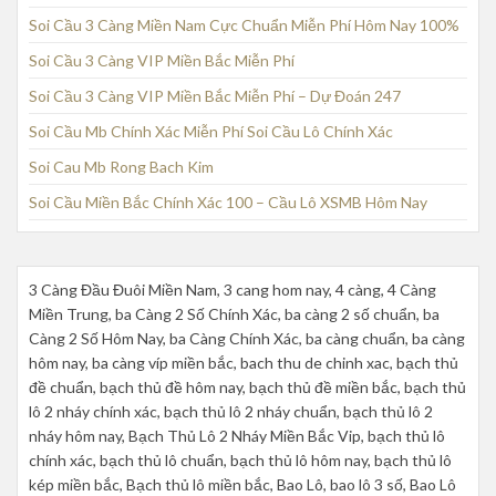
Soi Cầu 3 Càng Miền Nam Cực Chuẩn Miễn Phí Hôm Nay 100%
Soi Cầu 3 Càng VIP Miền Bắc Miễn Phí
Soi Cầu 3 Càng VIP Miền Bắc Miễn Phí – Dự Đoán 247
Soi Cầu Mb Chính Xác Miễn Phí Soi Cầu Lô Chính Xác
Soi Cau Mb Rong Bach Kim
Soi Cầu Miền Bắc Chính Xác 100 – Cầu Lô XSMB Hôm Nay
3 Càng Đầu Đuôi Miền Nam, 3 cang hom nay, 4 càng, 4 Càng
Miền Trung, ba Càng 2 Số Chính Xác, ba càng 2 số chuẩn, ba
Càng 2 Số Hôm Nay, ba Càng Chính Xác, ba càng chuẩn, ba càng
hôm nay, ba càng víp miền bắc, bach thu de chinh xac, bạch thủ
đề chuẩn, bạch thủ đề hôm nay, bạch thủ đề miền bắc, bạch thủ
lô 2 nháy chính xác, bạch thủ lô 2 nháy chuẩn, bạch thủ lô 2
nháy hôm nay, Bạch Thủ Lô 2 Nháy Miền Bắc Vip, bạch thủ lô
chính xác, bạch thủ lô chuẩn, bạch thủ lô hôm nay, bạch thủ lô
kép miền bắc, Bạch thủ lô miền bắc, Bao Lô, bao lô 3 số, Bao Lô