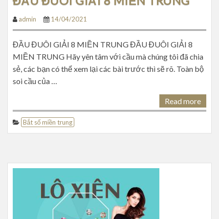
ĐẦU ĐUÔI GIẢI 8 MIỀN TRUNG
admin
14/04/2021
ĐẦU ĐUÔI GIẢI 8 MIỀN TRUNG ĐẦU ĐUÔI GIẢI 8
MIỀN TRUNG Hãy yên tâm với cầu mà chúng tôi đã chia
sẻ, các bạn có thể xem lại các bài trước thì sẽ rõ. Toàn bộ
soi cầu của …
Read more
Bắt số miền trung