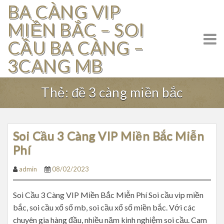
BA CÀNG VIP
Skip
to
MIỀN BẮC – SOI
content
CẦU BA CÀNG –
3CANG MB
Thẻ:
đề 3 càng miền bắc
Soi Cầu 3 Càng VIP Miền Bắc Miễn
Phí
admin
08/02/2023
Soi Cầu 3 Càng VIP Miền Bắc Miễn Phí Soi cầu vip miền
bắc, soi cầu xổ số mb, soi cầu xổ số miền bắc. Với các
chuyên gia hàng đầu, nhiều năm kinh nghiệm soi cầu. Cam