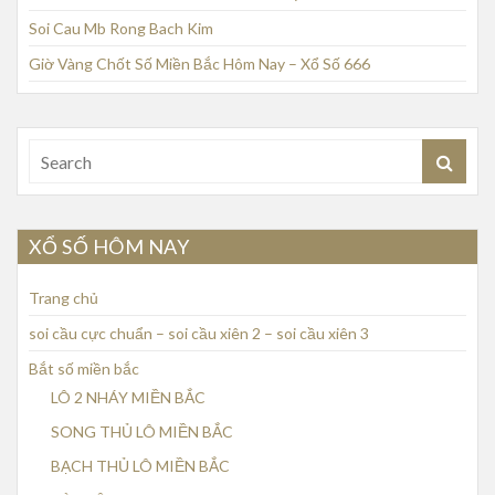
Soi Cau Mb Rong Bach Kim
Giờ Vàng Chốt Số Miền Bắc Hôm Nay – Xổ Số 666
XỔ SỐ HÔM NAY
Trang chủ
soi cầu cực chuẩn – soi cầu xiên 2 – soi cầu xiên 3
Bắt số miền bắc
LÔ 2 NHÁY MIỀN BẮC
SONG THỦ LÔ MIỀN BẮC
BẠCH THỦ LÔ MIỀN BẮC