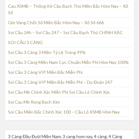
Cau XSMB – Thống Kê Cầu Bạch Thủ Miền Bắc Hôm Nay – Xổ
Số
Giờ Vàng Chốt Số Miền Bắc Hôm Nay – Xổ Số 666
Soi Cầu 24h – Soi Cầu 247 – Soi Cầu Bạch Thủ CHÍNH XÁC
SOI CẦU 3 CÀNG
Soi Cầu 3 Càng 3 Miền Tỷ Lệ Trúng 99%
Soi Cầu 3 Càng Miền Nam Cực Chuẩn Miễn Phí Hôm Nay 100%
Soi Cầu 3 Càng VIP Miền Bắc Miễn Phí
Soi Cầu 3 Càng VIP Miền Bắc Miễn Phí – Dự Đoán 247
Soi Cầu Mb Chính Xác Miễn Phí Soi Cầu Lô Chính Xác
Soi Cau Mb Rong Bach Kim
Soi Cầu Miền Bắc Chính Xác 100 – Cầu Lô XSMB Hôm Nay
3 Càng Đầu Đuôi Miền Nam, 3 cang hom nay, 4 càng, 4 Càng