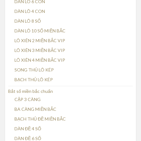
DÀN LÔ 6 CON
DÀN LÔ 4 CON
DÀN LÔ 8 SỐ
DÀN LÔ 10 SỐ MIỀN BẮC
LÔ XIÊN 2 MIỀN BẮC VIP
LÔ XIÊN 3 MIỀN BẮC VIP
LÔ XIÊN 4 MIỀN BẮC VIP
SONG THỦ LÔ KÉP
BẠCH THỦ LÔ KÉP
Bắt số miền bắc chuẩn
CẶP 3 CÀNG
BA CÀNG MIỀN BẮC
BẠCH THỦ ĐỀ MIỀN BẮC
DÀN ĐỀ 4 SỐ
DÀN ĐỀ 6 SỐ