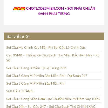
CHOTLODE3MIEN.COM – SOI PHẢI CHUẨN
ĐÁNH PHẢI TRÚNG
Bài viết mới
Soi Cầu Mb Chính Xác Miễn Phí Soi Cầu Lô Chính Xác
Cau XSMB – Thống Kê Cầu Bạch Thủ Miền Bắc Hôm Nay – Xổ
Số
Soi Cầu 3 Càng 3 Miền Tỷ Lệ Trúng 99%
Soi Cầu 3 Càng VIP Miền Bắc Miễn Phí – Dự Đoán 247
Soi Cầu 3 Càng VIP Miền Bắc Miễn Phí
SOI CẦU 3 CÀNG
Soi Cầu 3 Càng Miền Nam Cực Chuẩn Miễn Phí Hôm Nay 100%
Soi Cầu 24h – Soi Cầu 247 – Soi Cầu Bạch Thủ CHÍNH XÁC