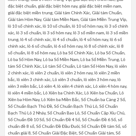
đặc biệt chuẩn, giải đặc biệt hôm nay, giải đặc biệt miền nam,
giải đặc biệt miền trung, Giải tám Chính Xác, Giải tám Chuẩn,
Giải tám Hôm Nay, Giải tám Miền Nam, Giải tám Miền Trung Vip,
lô 10 số chính xác, lô 10 số chuẩn, lô 10 số hôm nay, lô 3 số chính
xác, lô 3 số chuẩn, lô 3 số hôm nay, lô 3 số miền nam, lô 3 số miền
trung, lô 4 số chính xác, lô 4 số chuẩn, lô 4 số hôm nay, lô 6 số
chính xác, lô 6 số chuẩn, lô 6 số hôm nay, lô 8 số chính xác, lô 8
số chuẩn, lô 8 số hôm nay, Lô ba Số Chính Xác, Lô ba Số Chuẩn,
Lô ba Số Hôm Nay, Lô ba Số Miền Nam, Lô ba Số Miền Trung, Lô
tám Số Chính Xác, Lô tám Số Chuẩn, Lô tám Số Hôm Nay, lô xiên
2 chính xác, lô xiên 2 chuẩn, lô xiên 2 hôm nay, lô xiên 2 miền
bắc, lô xiên 3 chính xác, Lô xiên 3 chuẩn, lô xiên 3 hôm nay, lô
xiên 3 miền bắc, Lô xiên 4, lô xiên 4 chính xác, Lô xiên 4 hôm nay,
lô xiên 4 miền bắc, Lô Xiên ba Chính Xác, Lô Xiên ba Chuẩn, Lô
Xiên ba Hôm Nay, Lô Xiên ba Miền Bắc, Số Chuẩn ba Càng 2 Số,
Số Chuẩn Bạch Thủ Đề, Số Chuẩn Bạch Thủ Lô, Số Chuẩn
Bạch Thủ Lô 2 Nháy, Số Chuẩn Bao Lô, Số Chuẩn Cặp Xỉu Chủ,
Số Chuẩn Đề 10 Số, Số Chuẩn Đề 4 Số, Số Chuẩn Đề 6 Số, số
chuẩn đề 8 số, Số Chuẩn Đề Đầu Đuôi, Số Chuẩn Đề tám Số, số
chuẩn giải 8, Số Chuẩn Giải Đặc Biệt, Số Chuẩn Giải tám, Số