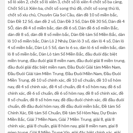
số lô xiên 2, chốt số lô xiên 3, chốt số lô xiên 4 chốt số ba càng,
Chốt Số Lô Xiên ba, chốt số song thủ đề, chốt số song thủ lô,
chốt số xỉu chủ, Chuyên Gia Soi Cầu, dàn đề 10 số miền bắc,
Dàn Đề 12 Số, dan đề 2 số, Dàn Đề 3 Số, Dàn Đề 30 Số, Dàn đề 4
SỐ, dàn đề 4 số miền bắc, dàn đề 6 số, Dàn đề 6 số miền Bắc,
dàn đề 8 số, dàn đề 8 số miền bắc, Dàn Đề tám Số Miền Bắc, dàn
lô 10 số miền bắc, Dàn Lô 2 Nháy, Dàn lô 3 số, dàn lô 4 số, Dàn lô
4 số miền bắc, Dàn Lô 5 Số, dan lo 6 so, dàn lô 6 số miền bắc, dàn
lô 8 số miền bắc, Dàn Lô tám Số Miền Bắc, đầu đuôi đặc biệt
miền trung, đầu đuôi giải 8 miền nam, đầu đuôi giải 8 miền trung,
đầu đuôi giải đặc biệt miền nam, Đầu Đuôi Giải tám Miền Nam,
Đầu Đuôi Giải tám Miền Trung, Đầu Đuôi Miền Nam, Đầu Đuôi
Miền Trung, đề 10 số chính xác, đề 10 số chuẩn, đề 10 số hôm
nay, đề 4 số chính xác, đề 4 số chuẩn, đề 4 số hôm nay, đề 6 số
chính xác, đề 6 số chuẩn, đề 6 số hôm nay, đề 8 số chính xác, đề
8 số chuẩn, đề 8 số hôm nay, đề đầu đuôi chính xác, đề đầu đuôi
chuẩn, đề đầu đuôi hôm nay, đề đầu đuôi miền bắc, Đề tám Số
Chính Xác, Đề tám Số Chuẩn, Đề tám Số Hôm Nay, Dự Đoán
Miền Bắc, Giải 7 Miền Nam, Giải 7 Miền Trung, giải 8, giải 8
chính xác, giải 8 chuẩn, giải 8 hôm nay, giải 8 miền nam, giai 8
mien trung, Giải 8 Miền Trung Vip, giải đặc biệt chính xác, giải