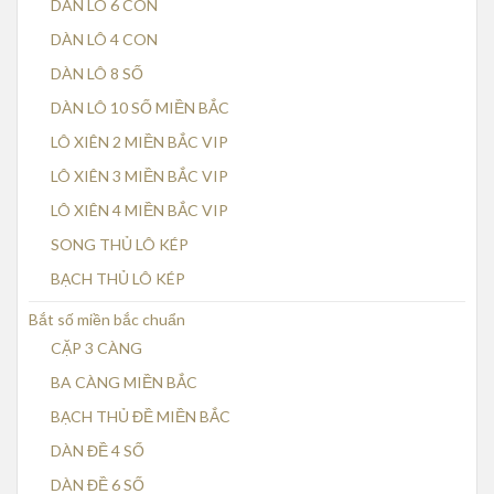
DÀN LÔ 6 CON
DÀN LÔ 4 CON
DÀN LÔ 8 SỐ
DÀN LÔ 10 SỐ MIỀN BẮC
LÔ XIÊN 2 MIỀN BẮC VIP
LÔ XIÊN 3 MIỀN BẮC VIP
LÔ XIÊN 4 MIỀN BẮC VIP
SONG THỦ LÔ KÉP
BẠCH THỦ LÔ KÉP
Bắt số miền bắc chuẩn
CẶP 3 CÀNG
BA CÀNG MIỀN BẮC
BẠCH THỦ ĐỀ MIỀN BẮC
DÀN ĐỀ 4 SỐ
DÀN ĐỀ 6 SỐ