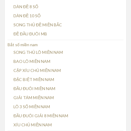
DÀN ĐỀ 8 SỐ
DÀN ĐỀ 10 SỐ
SONG THỦ ĐỀ MIỀN BẮC
ĐỀ ĐẦU ĐUÔI MB
Bắt số miền nam
SONG THỦ LÔ MIỀN NAM
BAO LÔ MIỀN NAM
CẶP XÍU CHỦ MIỀN NAM
ĐẶC BIỆT MIỀN NAM
ĐẦU ĐUÔI MIỀN NAM
GIẢI TÁM MIỀN NAM
LÔ 3 SỐ MIỀN NAM
ĐẦU ĐUÔI GIẢI 8 MIỀN NAM
XÍU CHỦ MIỀN NAM