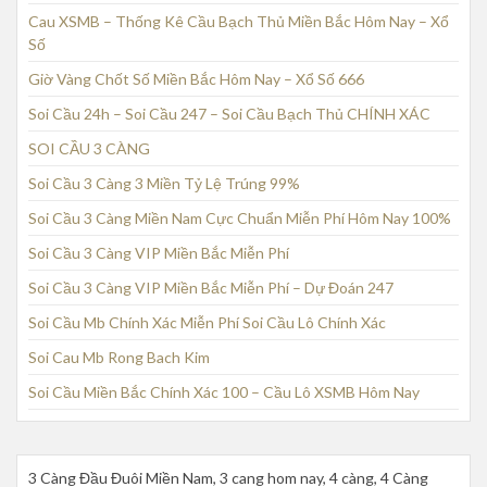
Cau XSMB – Thống Kê Cầu Bạch Thủ Miền Bắc Hôm Nay – Xổ
Số
Giờ Vàng Chốt Số Miền Bắc Hôm Nay – Xổ Số 666
Soi Cầu 24h – Soi Cầu 247 – Soi Cầu Bạch Thủ CHÍNH XÁC
SOI CẦU 3 CÀNG
Soi Cầu 3 Càng 3 Miền Tỷ Lệ Trúng 99%
Soi Cầu 3 Càng Miền Nam Cực Chuẩn Miễn Phí Hôm Nay 100%
Soi Cầu 3 Càng VIP Miền Bắc Miễn Phí
Soi Cầu 3 Càng VIP Miền Bắc Miễn Phí – Dự Đoán 247
Soi Cầu Mb Chính Xác Miễn Phí Soi Cầu Lô Chính Xác
Soi Cau Mb Rong Bach Kim
Soi Cầu Miền Bắc Chính Xác 100 – Cầu Lô XSMB Hôm Nay
3 Càng Đầu Đuôi Miền Nam, 3 cang hom nay, 4 càng, 4 Càng