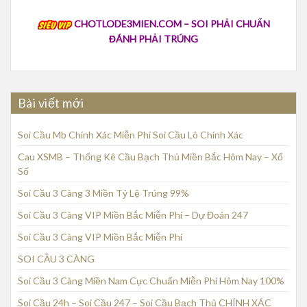
CHOTLODE3MIEN.COM – SOI PHẢI CHUẨN
ĐÁNH PHẢI TRÚNG
Bài viết mới
Soi Cầu Mb Chính Xác Miễn Phí Soi Cầu Lô Chính Xác
Cau XSMB – Thống Kê Cầu Bạch Thủ Miền Bắc Hôm Nay – Xổ
Số
Soi Cầu 3 Càng 3 Miền Tỷ Lệ Trúng 99%
Soi Cầu 3 Càng VIP Miền Bắc Miễn Phí – Dự Đoán 247
Soi Cầu 3 Càng VIP Miền Bắc Miễn Phí
SOI CẦU 3 CÀNG
Soi Cầu 3 Càng Miền Nam Cực Chuẩn Miễn Phí Hôm Nay 100%
Soi Cầu 24h – Soi Cầu 247 – Soi Cầu Bạch Thủ CHÍNH XÁC