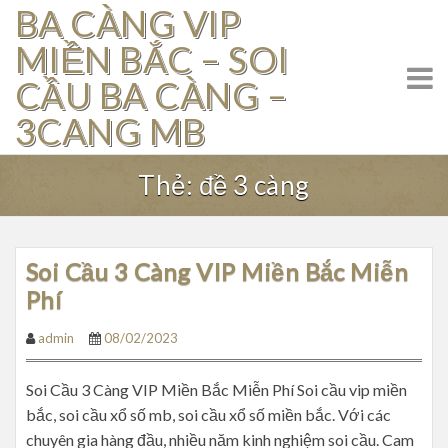
BA CÀNG VIP
Skip
to
MIỀN BẮC – SOI
content
CẦU BA CÀNG –
3CANG MB
Thẻ:
đề 3 càng
Soi Cầu 3 Càng VIP Miền Bắc Miễn
Phí
admin
08/02/2023
Soi Cầu 3 Càng VIP Miền Bắc Miễn Phí Soi cầu vip miền
bắc, soi cầu xổ số mb, soi cầu xổ số miền bắc. Với các
chuyên gia hàng đầu, nhiều năm kinh nghiệm soi cầu. Cam