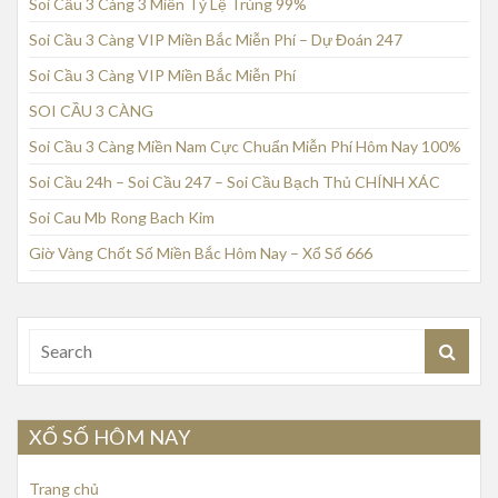
Soi Cầu 3 Càng 3 Miền Tỷ Lệ Trúng 99%
Soi Cầu 3 Càng VIP Miền Bắc Miễn Phí – Dự Đoán 247
Soi Cầu 3 Càng VIP Miền Bắc Miễn Phí
SOI CẦU 3 CÀNG
Soi Cầu 3 Càng Miền Nam Cực Chuẩn Miễn Phí Hôm Nay 100%
Soi Cầu 24h – Soi Cầu 247 – Soi Cầu Bạch Thủ CHÍNH XÁC
Soi Cau Mb Rong Bach Kim
Giờ Vàng Chốt Số Miền Bắc Hôm Nay – Xổ Số 666
XỔ SỐ HÔM NAY
Trang chủ