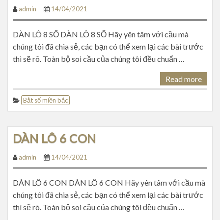
admin
14/04/2021
DÀN LÔ 8 SỐ DÀN LÔ 8 SỐ Hãy yên tâm với cầu mà
chúng tôi đã chia sẻ, các bạn có thể xem lại các bài trước
thì sẽ rõ. Toàn bộ soi cầu của chúng tôi đều chuẩn …
Read more
Bắt số miền bắc
DÀN LÔ 6 CON
admin
14/04/2021
DÀN LÔ 6 CON DÀN LÔ 6 CON Hãy yên tâm với cầu mà
chúng tôi đã chia sẻ, các bạn có thể xem lại các bài trước
thì sẽ rõ. Toàn bộ soi cầu của chúng tôi đều chuẩn …