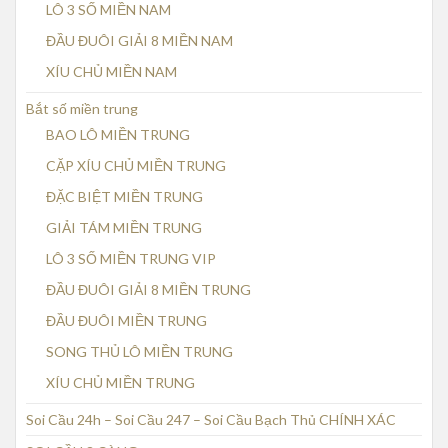
LÔ 3 SỐ MIỀN NAM
ĐẦU ĐUÔI GIẢI 8 MIỀN NAM
XÍU CHỦ MIỀN NAM
Bắt số miền trung
BAO LÔ MIỀN TRUNG
CẶP XÍU CHỦ MIỀN TRUNG
ĐẶC BIỆT MIỀN TRUNG
GIẢI TÁM MIỀN TRUNG
LÔ 3 SỐ MIỀN TRUNG VIP
ĐẦU ĐUÔI GIẢI 8 MIỀN TRUNG
ĐẦU ĐUÔI MIỀN TRUNG
SONG THỦ LÔ MIỀN TRUNG
XÍU CHỦ MIỀN TRUNG
Soi Cầu 24h – Soi Cầu 247 – Soi Cầu Bạch Thủ CHÍNH XÁC