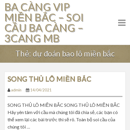
BA CÀNG VIP
Skip
to
MIỀN BẮC – SOI
content
CẦU BA CÀNG –
3CANG MB
Thẻ:
dự đoán bao lô miền bắc
SONG THỦ LÔ MIỀN BẮC
admin
14/04/2021
SONG THỦ LÔ MIỀN BẮC SONG THỦ LÔ MIỀN BẮC
Hãy yên tâm với cầu mà chúng tôi đã chia sẻ, các bạn có
thể xem lại các bài trước thì sẽ rõ. Toàn bộ soi cầu của
chúng tôi …