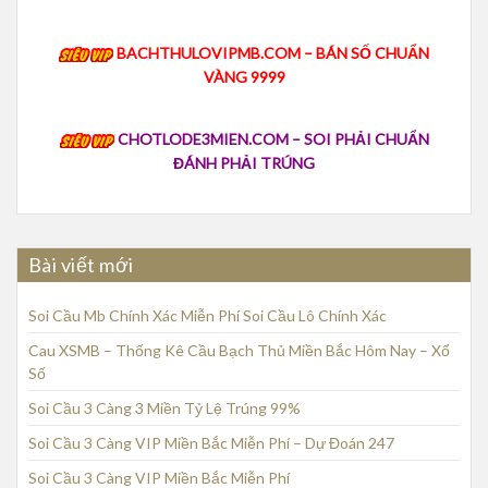
BACHTHULOVIPMB.COM – BÁN SỐ CHUẨN
VÀNG 9999
CHOTLODE3MIEN.COM – SOI PHẢI CHUẨN
ĐÁNH PHẢI TRÚNG
Bài viết mới
Soi Cầu Mb Chính Xác Miễn Phí Soi Cầu Lô Chính Xác
Cau XSMB – Thống Kê Cầu Bạch Thủ Miền Bắc Hôm Nay – Xổ
Số
Soi Cầu 3 Càng 3 Miền Tỷ Lệ Trúng 99%
Soi Cầu 3 Càng VIP Miền Bắc Miễn Phí – Dự Đoán 247
Soi Cầu 3 Càng VIP Miền Bắc Miễn Phí