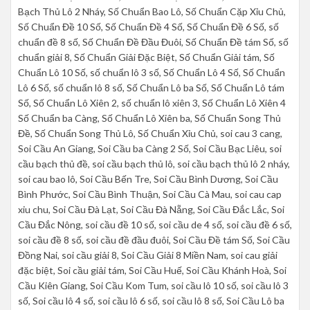
Bạch Thủ Lô 2 Nháy, Số Chuẩn Bao Lô, Số Chuẩn Cặp Xỉu Chủ,
Số Chuẩn Đề 10 Số, Số Chuẩn Đề 4 Số, Số Chuẩn Đề 6 Số, số
chuẩn đề 8 số, Số Chuẩn Đề Đầu Đuôi, Số Chuẩn Đề tám Số, số
chuẩn giải 8, Số Chuẩn Giải Đặc Biệt, Số Chuẩn Giải tám, Số
Chuẩn Lô 10 Số, số chuẩn lô 3 số, Số Chuẩn Lô 4 Số, Số Chuẩn
Lô 6 Số, số chuẩn lô 8 số, Số Chuẩn Lô ba Số, Số Chuẩn Lô tám
Số, Số Chuẩn Lô Xiên 2, số chuẩn lô xiên 3, Số Chuẩn Lô Xiên 4
Số Chuẩn ba Càng, Số Chuẩn Lô Xiên ba, Số Chuẩn Song Thủ
Đề, Số Chuẩn Song Thủ Lô, Số Chuẩn Xỉu Chủ, soi cau 3 cang,
Soi Cầu An Giang, Soi Cầu ba Càng 2 Số, Soi Cầu Bạc Liêu, soi
cầu bạch thủ đề, soi cầu bạch thủ lô, soi cầu bạch thủ lô 2 nháy,
soi cau bao lô, Soi Cầu Bến Tre, Soi Cầu Bình Dương, Soi Cầu
Bình Phước, Soi Cầu Bình Thuận, Soi Cầu Cà Mau, soi cau cap
xiu chu, Soi Cầu Đà Lạt, Soi Cầu Đà Nẵng, Soi Cầu Đắc Lắc, Soi
Cầu Đắc Nông, soi cầu đề 10 số, soi cầu de 4 số, soi cầu đề 6 số,
soi cầu đề 8 số, soi cầu đề đầu đuôi, Soi Cầu Đề tám Số, Soi Cầu
Đồng Nai, soi cầu giải 8, Soi Cầu Giải 8 Miền Nam, soi cau giải
đặc biệt, Soi cầu giải tám, Soi Cầu Huế, Soi Cầu Khánh Hoà, Soi
Cầu Kiên Giang, Soi Cầu Kom Tum, soi cầu lô 10 số, soi cầu lô 3
số, Soi cầu lô 4 số, soi cầu lô 6 số, soi cầu lô 8 số, Soi Cầu Lô ba