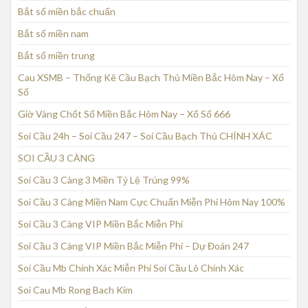
Bắt số miền bắc chuẩn
Bắt số miền nam
Bắt số miền trung
Cau XSMB – Thống Kê Cầu Bạch Thủ Miền Bắc Hôm Nay – Xổ
Số
Giờ Vàng Chốt Số Miền Bắc Hôm Nay – Xổ Số 666
Soi Cầu 24h – Soi Cầu 247 – Soi Cầu Bạch Thủ CHÍNH XÁC
SOI CẦU 3 CÀNG
Soi Cầu 3 Càng 3 Miền Tỷ Lệ Trúng 99%
Soi Cầu 3 Càng Miền Nam Cực Chuẩn Miễn Phí Hôm Nay 100%
Soi Cầu 3 Càng VIP Miền Bắc Miễn Phí
Soi Cầu 3 Càng VIP Miền Bắc Miễn Phí – Dự Đoán 247
Soi Cầu Mb Chính Xác Miễn Phí Soi Cầu Lô Chính Xác
Soi Cau Mb Rong Bach Kim