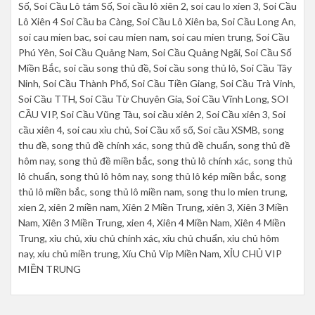
Số, Soi Cầu Lô tám Số, Soi cầu lô xiên 2, soi cau lo xien 3, Soi Cầu
Lô Xiên 4 Soi Cầu ba Càng, Soi Cầu Lô Xiên ba, Soi Cầu Long An,
soi cau mien bac, soi cau mien nam, soi cau mien trung, Soi Cầu
Phú Yên, Soi Cầu Quảng Nam, Soi Cầu Quảng Ngãi, Soi Cầu Số
Miền Bắc, soi cầu song thủ đề, Soi cầu song thủ lô, Soi Cầu Tây
Ninh, Soi Cầu Thành Phố, Soi Cầu Tiền Giang, Soi Cầu Trà Vinh,
Soi Cầu TTH, Soi Cầu Từ Chuyên Gia, Soi Cầu Vĩnh Long, SOI
CẦU VIP, Soi Cầu Vũng Tàu, soi cầu xiên 2, Soi Cầu xiên 3, Soi
cầu xiên 4, soi cau xỉu chủ, Soi Cầu xổ số, Soi cầu XSMB, song
thu đề, song thủ đề chính xác, song thủ đề chuẩn, song thủ đề
hôm nay, song thủ đề miền bắc, song thủ lô chính xác, song thủ
lô chuẩn, song thủ lô hôm nay, song thủ lô kép miền bắc, song
thủ lô miền bắc, song thủ lô miền nam, song thu lo mien trung,
xien 2, xiên 2 miền nam, Xiên 2 Miền Trung, xiên 3, Xiên 3 Miền
Nam, Xiên 3 Miền Trung, xien 4, Xiên 4 Miền Nam, Xiên 4 Miền
Trung, xỉu chủ, xỉu chủ chính xác, xỉu chủ chuẩn, xỉu chủ hôm
nay, xíu chủ miền trung, Xíu Chủ Vip Miền Nam, XỈU CHỦ VIP
MIỀN TRUNG