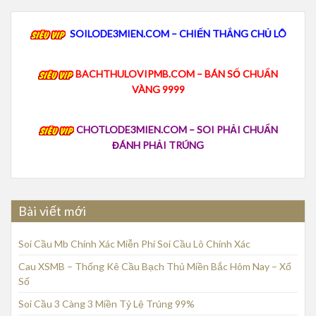
SOILODE3MIEN.COM – CHIẾN THẮNG CHỦ LÔ
BACHTHULOVIPMB.COM – BÁN SỐ CHUẨN
VÀNG 9999
CHOTLODE3MIEN.COM – SOI PHẢI CHUẨN
ĐÁNH PHẢI TRÚNG
Bài viết mới
Soi Cầu Mb Chính Xác Miễn Phí Soi Cầu Lô Chính Xác
Cau XSMB – Thống Kê Cầu Bạch Thủ Miền Bắc Hôm Nay – Xổ
Số
Soi Cầu 3 Càng 3 Miền Tỷ Lệ Trúng 99%