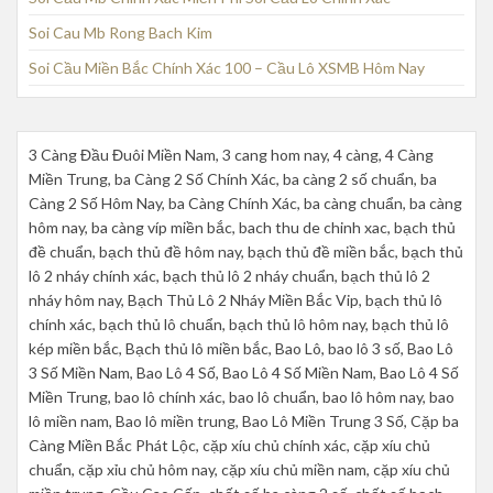
Soi Cau Mb Rong Bach Kim
Soi Cầu Miền Bắc Chính Xác 100 – Cầu Lô XSMB Hôm Nay
3 Càng Đầu Đuôi Miền Nam, 3 cang hom nay, 4 càng, 4 Càng
Miền Trung, ba Càng 2 Số Chính Xác, ba càng 2 số chuẩn, ba
Càng 2 Số Hôm Nay, ba Càng Chính Xác, ba càng chuẩn, ba càng
hôm nay, ba càng víp miền bắc, bach thu de chinh xac, bạch thủ
đề chuẩn, bạch thủ đề hôm nay, bạch thủ đề miền bắc, bạch thủ
lô 2 nháy chính xác, bạch thủ lô 2 nháy chuẩn, bạch thủ lô 2
nháy hôm nay, Bạch Thủ Lô 2 Nháy Miền Bắc Vip, bạch thủ lô
chính xác, bạch thủ lô chuẩn, bạch thủ lô hôm nay, bạch thủ lô
kép miền bắc, Bạch thủ lô miền bắc, Bao Lô, bao lô 3 số, Bao Lô
3 Số Miền Nam, Bao Lô 4 Số, Bao Lô 4 Số Miền Nam, Bao Lô 4 Số
Miền Trung, bao lô chính xác, bao lô chuẩn, bao lô hôm nay, bao
lô miền nam, Bao lô miền trung, Bao Lô Miền Trung 3 Số, Cặp ba
Càng Miền Bắc Phát Lộc, cặp xíu chủ chính xác, cặp xíu chủ
chuẩn, cặp xỉu chủ hôm nay, cặp xíu chủ miền nam, cặp xíu chủ