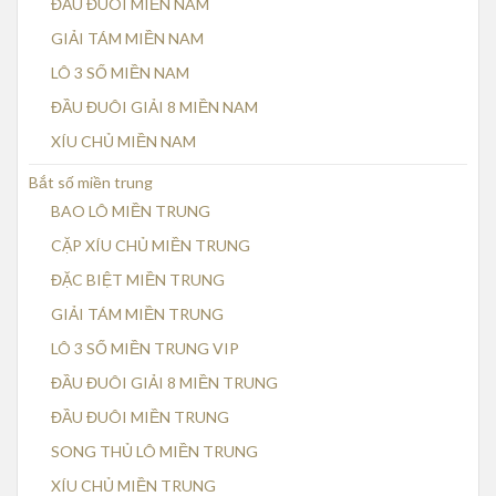
ĐẦU ĐUÔI MIỀN NAM
GIẢI TÁM MIỀN NAM
LÔ 3 SỐ MIỀN NAM
ĐẦU ĐUÔI GIẢI 8 MIỀN NAM
XÍU CHỦ MIỀN NAM
Bắt số miền trung
BAO LÔ MIỀN TRUNG
CẶP XÍU CHỦ MIỀN TRUNG
ĐẶC BIỆT MIỀN TRUNG
GIẢI TÁM MIỀN TRUNG
LÔ 3 SỐ MIỀN TRUNG VIP
ĐẦU ĐUÔI GIẢI 8 MIỀN TRUNG
ĐẦU ĐUÔI MIỀN TRUNG
SONG THỦ LÔ MIỀN TRUNG
XÍU CHỦ MIỀN TRUNG