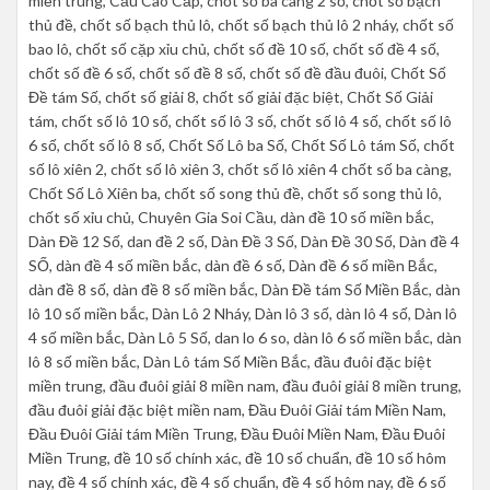
miền trung, Cầu Cao Cấp, chốt số ba càng 2 số, chốt số bạch
thủ đề, chốt số bạch thủ lô, chốt số bạch thủ lô 2 nháy, chốt số
bao lô, chốt số cặp xỉu chủ, chốt số đề 10 số, chốt số đề 4 số,
chốt số đề 6 số, chốt số đề 8 số, chốt số đề đầu đuôi, Chốt Số
Đề tám Số, chốt số giải 8, chốt số giải đặc biệt, Chốt Số Giải
tám, chốt số lô 10 số, chốt số lô 3 số, chốt số lô 4 số, chốt số lô
6 số, chốt số lô 8 số, Chốt Số Lô ba Số, Chốt Số Lô tám Số, chốt
số lô xiên 2, chốt số lô xiên 3, chốt số lô xiên 4 chốt số ba càng,
Chốt Số Lô Xiên ba, chốt số song thủ đề, chốt số song thủ lô,
chốt số xỉu chủ, Chuyên Gia Soi Cầu, dàn đề 10 số miền bắc,
Dàn Đề 12 Số, dan đề 2 số, Dàn Đề 3 Số, Dàn Đề 30 Số, Dàn đề 4
SỐ, dàn đề 4 số miền bắc, dàn đề 6 số, Dàn đề 6 số miền Bắc,
dàn đề 8 số, dàn đề 8 số miền bắc, Dàn Đề tám Số Miền Bắc, dàn
lô 10 số miền bắc, Dàn Lô 2 Nháy, Dàn lô 3 số, dàn lô 4 số, Dàn lô
4 số miền bắc, Dàn Lô 5 Số, dan lo 6 so, dàn lô 6 số miền bắc, dàn
lô 8 số miền bắc, Dàn Lô tám Số Miền Bắc, đầu đuôi đặc biệt
miền trung, đầu đuôi giải 8 miền nam, đầu đuôi giải 8 miền trung,
đầu đuôi giải đặc biệt miền nam, Đầu Đuôi Giải tám Miền Nam,
Đầu Đuôi Giải tám Miền Trung, Đầu Đuôi Miền Nam, Đầu Đuôi
Miền Trung, đề 10 số chính xác, đề 10 số chuẩn, đề 10 số hôm
nay, đề 4 số chính xác, đề 4 số chuẩn, đề 4 số hôm nay, đề 6 số