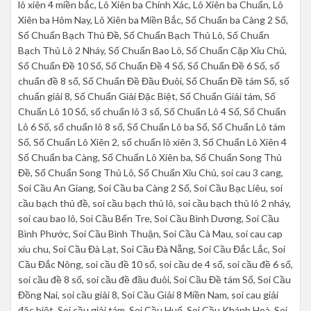
lô xiên 4 miền bắc, Lô Xiên ba Chính Xác, Lô Xiên ba Chuẩn, Lô
Xiên ba Hôm Nay, Lô Xiên ba Miền Bắc, Số Chuẩn ba Càng 2 Số,
Số Chuẩn Bạch Thủ Đề, Số Chuẩn Bạch Thủ Lô, Số Chuẩn
Bạch Thủ Lô 2 Nháy, Số Chuẩn Bao Lô, Số Chuẩn Cặp Xỉu Chủ,
Số Chuẩn Đề 10 Số, Số Chuẩn Đề 4 Số, Số Chuẩn Đề 6 Số, số
chuẩn đề 8 số, Số Chuẩn Đề Đầu Đuôi, Số Chuẩn Đề tám Số, số
chuẩn giải 8, Số Chuẩn Giải Đặc Biệt, Số Chuẩn Giải tám, Số
Chuẩn Lô 10 Số, số chuẩn lô 3 số, Số Chuẩn Lô 4 Số, Số Chuẩn
Lô 6 Số, số chuẩn lô 8 số, Số Chuẩn Lô ba Số, Số Chuẩn Lô tám
Số, Số Chuẩn Lô Xiên 2, số chuẩn lô xiên 3, Số Chuẩn Lô Xiên 4
Số Chuẩn ba Càng, Số Chuẩn Lô Xiên ba, Số Chuẩn Song Thủ
Đề, Số Chuẩn Song Thủ Lô, Số Chuẩn Xỉu Chủ, soi cau 3 cang,
Soi Cầu An Giang, Soi Cầu ba Càng 2 Số, Soi Cầu Bạc Liêu, soi
cầu bạch thủ đề, soi cầu bạch thủ lô, soi cầu bạch thủ lô 2 nháy,
soi cau bao lô, Soi Cầu Bến Tre, Soi Cầu Bình Dương, Soi Cầu
Bình Phước, Soi Cầu Bình Thuận, Soi Cầu Cà Mau, soi cau cap
xiu chu, Soi Cầu Đà Lạt, Soi Cầu Đà Nẵng, Soi Cầu Đắc Lắc, Soi
Cầu Đắc Nông, soi cầu đề 10 số, soi cầu de 4 số, soi cầu đề 6 số,
soi cầu đề 8 số, soi cầu đề đầu đuôi, Soi Cầu Đề tám Số, Soi Cầu
Đồng Nai, soi cầu giải 8, Soi Cầu Giải 8 Miền Nam, soi cau giải
đặc biệt, Soi cầu giải tám, Soi Cầu Huế, Soi Cầu Khánh Hoà, Soi