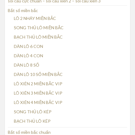
soi cầu cực chuẩn – soi cầu xiên 2 – soi cầu xiên 3
Bắt số miền bắc
LÔ 2 NHÁY MIỀN BẮC
SONG THỦ LÔ MIỀN BẮC
BẠCH THỦ LÔ MIỀN BẮC
DÀN LÔ 6 CON
DÀN LÔ 4 CON
DÀN LÔ 8 SỐ
DÀN LÔ 10 SỐ MIỀN BẮC
LÔ XIÊN 2 MIỀN BẮC VIP
LÔ XIÊN 3 MIỀN BẮC VIP
LÔ XIÊN 4 MIỀN BẮC VIP
SONG THỦ LÔ KÉP
BẠCH THỦ LÔ KÉP
Bắt số miền bắc chuẩn