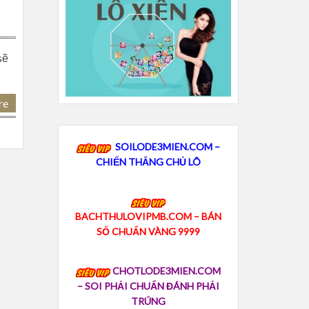
sẽ
re
SOILODE3MIEN.COM –
CHIẾN THẮNG CHỦ LÔ
BACHTHULOVIPMB.COM – BÁN
SỐ CHUẨN VÀNG 9999
CHOTLODE3MIEN.COM
– SOI PHẢI CHUẨN ĐÁNH PHẢI
TRÚNG