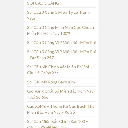
SOI CẦU 3 CÀNG
Soi Cầu 3 Càng 3 Miền Tỷ Lệ Trúng
99%
Soi Cầu 3 Càng Miền Nam Cực Chuẩn
Miễn Phí Hôm Nay 100%
Soi Cầu 3 Càng VIP Miền Bắc Miễn Phí
Soi Cầu 3 Càng VIP Miền Bắc Miễn Phí
– Dự Đoán 247
Soi Cầu Mb Chính Xác Miễn Phí Soi
Cầu Lô Chính Xác
Soi Cau Mb Rong Bach Kim
Giờ Vàng Chốt Số Miền Bắc Hôm Nay
– Xổ Số 666
Cau XSMB – Thống Kê Cầu Bạch Thủ
Miền Bắc Hôm Nay – Xổ Số
Soi Cầu Miền Bắc Chính Xác 100 –
Cầu Lô XSMB Hôm Nay