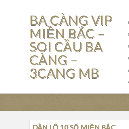
Skip
to
BA CÀNG VIP
content
MIỀN BẮC –
SOI CẦU BA
CÀNG –
3CANG MB
DÀN LÔ 10 SỐ MIỀN BẮC