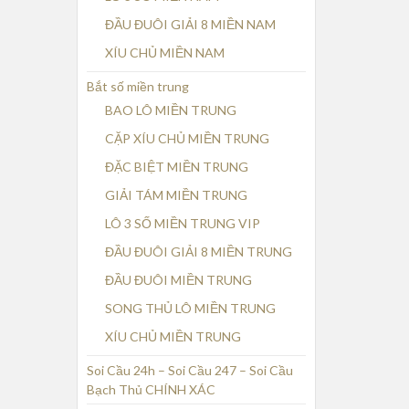
ĐẦU ĐUÔI GIẢI 8 MIỀN NAM
XÍU CHỦ MIỀN NAM
Bắt số miền trung
BAO LÔ MIỀN TRUNG
CẶP XÍU CHỦ MIỀN TRUNG
ĐẶC BIỆT MIỀN TRUNG
GIẢI TÁM MIỀN TRUNG
LÔ 3 SỐ MIỀN TRUNG VIP
ĐẦU ĐUÔI GIẢI 8 MIỀN TRUNG
ĐẦU ĐUÔI MIỀN TRUNG
SONG THỦ LÔ MIỀN TRUNG
XÍU CHỦ MIỀN TRUNG
Soi Cầu 24h – Soi Cầu 247 – Soi Cầu
Bạch Thủ CHÍNH XÁC