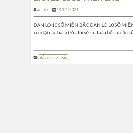
admin
14/04/2021
DÀN LÔ 10 SỐ MIỀN BẮC DÀN LÔ 10 SỐ MIỀN BẮC
xem lại các bài trước thì sẽ rõ. Toàn bộ soi cầu c
Bắt số miền bắc