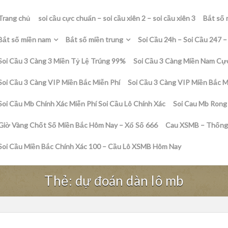
Trang chủ
soi cầu cực chuẩn – soi cầu xiên 2 – soi cầu xiên 3
Bắt số 
Bắt số miền nam
Bắt số miền trung
Soi Cầu 24h – Soi Cầu 247
Soi Cầu 3 Càng 3 Miền Tỷ Lệ Trúng 99%
Soi Cầu 3 Càng Miền Nam Cự
Soi Cầu 3 Càng VIP Miền Bắc Miễn Phí
Soi Cầu 3 Càng VIP Miền Bắc M
Soi Cầu Mb Chính Xác Miễn Phí Soi Cầu Lô Chính Xác
Soi Cau Mb Rong
Giờ Vàng Chốt Số Miền Bắc Hôm Nay – Xổ Số 666
Cau XSMB – Thống 
Soi Cầu Miền Bắc Chính Xác 100 – Cầu Lô XSMB Hôm Nay
Thẻ:
dự đoán dàn lô mb