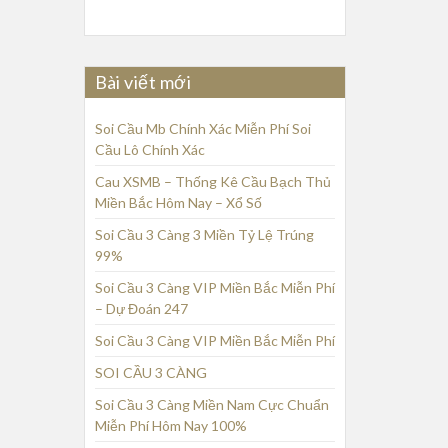
Bài viết mới
Soi Cầu Mb Chính Xác Miễn Phí Soi
Cầu Lô Chính Xác
Cau XSMB – Thống Kê Cầu Bạch Thủ
Miền Bắc Hôm Nay – Xổ Số
Soi Cầu 3 Càng 3 Miền Tỷ Lệ Trúng
99%
Soi Cầu 3 Càng VIP Miền Bắc Miễn Phí
– Dự Đoán 247
Soi Cầu 3 Càng VIP Miền Bắc Miễn Phí
SOI CẦU 3 CÀNG
Soi Cầu 3 Càng Miền Nam Cực Chuẩn
Miễn Phí Hôm Nay 100%