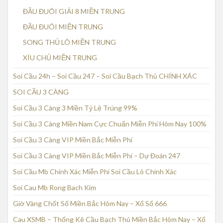
ĐẦU ĐUÔI GIẢI 8 MIỀN TRUNG
ĐẦU ĐUÔI MIỀN TRUNG
SONG THỦ LÔ MIỀN TRUNG
XÍU CHỦ MIỀN TRUNG
Soi Cầu 24h – Soi Cầu 247 – Soi Cầu Bạch Thủ CHÍNH XÁC
SOI CẦU 3 CÀNG
Soi Cầu 3 Càng 3 Miền Tỷ Lệ Trúng 99%
Soi Cầu 3 Càng Miền Nam Cực Chuẩn Miễn Phí Hôm Nay 100%
Soi Cầu 3 Càng VIP Miền Bắc Miễn Phí
Soi Cầu 3 Càng VIP Miền Bắc Miễn Phí – Dự Đoán 247
Soi Cầu Mb Chính Xác Miễn Phí Soi Cầu Lô Chính Xác
Soi Cau Mb Rong Bach Kim
Giờ Vàng Chốt Số Miền Bắc Hôm Nay – Xổ Số 666
Cau XSMB – Thống Kê Cầu Bạch Thủ Miền Bắc Hôm Nay – Xổ