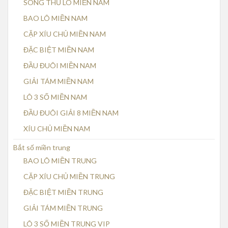
SONG THỦ LÔ MIỀN NAM
BAO LÔ MIỀN NAM
CẶP XÍU CHỦ MIỀN NAM
ĐẶC BIỆT MIỀN NAM
ĐẦU ĐUÔI MIỀN NAM
GIẢI TÁM MIỀN NAM
LÔ 3 SỐ MIỀN NAM
ĐẦU ĐUÔI GIẢI 8 MIỀN NAM
XÍU CHỦ MIỀN NAM
Bắt số miền trung
BAO LÔ MIỀN TRUNG
CẶP XÍU CHỦ MIỀN TRUNG
ĐẶC BIỆT MIỀN TRUNG
GIẢI TÁM MIỀN TRUNG
LÔ 3 SỐ MIỀN TRUNG VIP