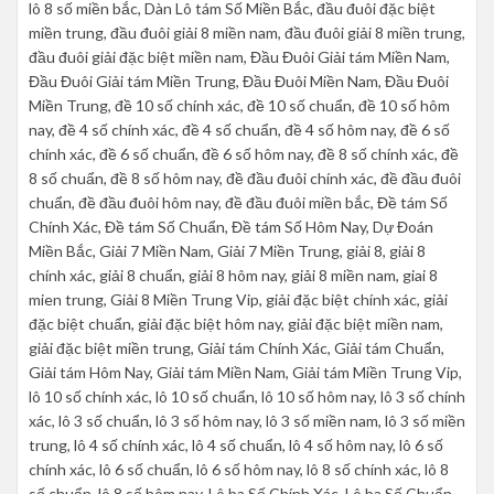
lô 8 số miền bắc, Dàn Lô tám Số Miền Bắc, đầu đuôi đặc biệt
miền trung, đầu đuôi giải 8 miền nam, đầu đuôi giải 8 miền trung,
đầu đuôi giải đặc biệt miền nam, Đầu Đuôi Giải tám Miền Nam,
Đầu Đuôi Giải tám Miền Trung, Đầu Đuôi Miền Nam, Đầu Đuôi
Miền Trung, đề 10 số chính xác, đề 10 số chuẩn, đề 10 số hôm
nay, đề 4 số chính xác, đề 4 số chuẩn, đề 4 số hôm nay, đề 6 số
chính xác, đề 6 số chuẩn, đề 6 số hôm nay, đề 8 số chính xác, đề
8 số chuẩn, đề 8 số hôm nay, đề đầu đuôi chính xác, đề đầu đuôi
chuẩn, đề đầu đuôi hôm nay, đề đầu đuôi miền bắc, Đề tám Số
Chính Xác, Đề tám Số Chuẩn, Đề tám Số Hôm Nay, Dự Đoán
Miền Bắc, Giải 7 Miền Nam, Giải 7 Miền Trung, giải 8, giải 8
chính xác, giải 8 chuẩn, giải 8 hôm nay, giải 8 miền nam, giai 8
mien trung, Giải 8 Miền Trung Vip, giải đặc biệt chính xác, giải
đặc biệt chuẩn, giải đặc biệt hôm nay, giải đặc biệt miền nam,
giải đặc biệt miền trung, Giải tám Chính Xác, Giải tám Chuẩn,
Giải tám Hôm Nay, Giải tám Miền Nam, Giải tám Miền Trung Vip,
lô 10 số chính xác, lô 10 số chuẩn, lô 10 số hôm nay, lô 3 số chính
xác, lô 3 số chuẩn, lô 3 số hôm nay, lô 3 số miền nam, lô 3 số miền
trung, lô 4 số chính xác, lô 4 số chuẩn, lô 4 số hôm nay, lô 6 số
chính xác, lô 6 số chuẩn, lô 6 số hôm nay, lô 8 số chính xác, lô 8
số chuẩn, lô 8 số hôm nay, Lô ba Số Chính Xác, Lô ba Số Chuẩn,