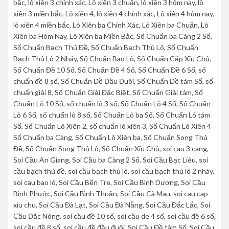
bắc, lô xiên 3 chính xác, Lô xiên 3 chuẩn, lô xiên 3 hôm nay, lô
xiên 3 miền bắc, Lô xiên 4, lô xiên 4 chính xác, Lô xiên 4 hôm nay,
lô xiên 4 miền bắc, Lô Xiên ba Chính Xác, Lô Xiên ba Chuẩn, Lô
Xiên ba Hôm Nay, Lô Xiên ba Miền Bắc, Số Chuẩn ba Càng 2 Số,
Số Chuẩn Bạch Thủ Đề, Số Chuẩn Bạch Thủ Lô, Số Chuẩn
Bạch Thủ Lô 2 Nháy, Số Chuẩn Bao Lô, Số Chuẩn Cặp Xỉu Chủ,
Số Chuẩn Đề 10 Số, Số Chuẩn Đề 4 Số, Số Chuẩn Đề 6 Số, số
chuẩn đề 8 số, Số Chuẩn Đề Đầu Đuôi, Số Chuẩn Đề tám Số, số
chuẩn giải 8, Số Chuẩn Giải Đặc Biệt, Số Chuẩn Giải tám, Số
Chuẩn Lô 10 Số, số chuẩn lô 3 số, Số Chuẩn Lô 4 Số, Số Chuẩn
Lô 6 Số, số chuẩn lô 8 số, Số Chuẩn Lô ba Số, Số Chuẩn Lô tám
Số, Số Chuẩn Lô Xiên 2, số chuẩn lô xiên 3, Số Chuẩn Lô Xiên 4
Số Chuẩn ba Càng, Số Chuẩn Lô Xiên ba, Số Chuẩn Song Thủ
Đề, Số Chuẩn Song Thủ Lô, Số Chuẩn Xỉu Chủ, soi cau 3 cang,
Soi Cầu An Giang, Soi Cầu ba Càng 2 Số, Soi Cầu Bạc Liêu, soi
cầu bạch thủ đề, soi cầu bạch thủ lô, soi cầu bạch thủ lô 2 nháy,
soi cau bao lô, Soi Cầu Bến Tre, Soi Cầu Bình Dương, Soi Cầu
Bình Phước, Soi Cầu Bình Thuận, Soi Cầu Cà Mau, soi cau cap
xiu chu, Soi Cầu Đà Lạt, Soi Cầu Đà Nẵng, Soi Cầu Đắc Lắc, Soi
Cầu Đắc Nông, soi cầu đề 10 số, soi cầu de 4 số, soi cầu đề 6 số,
soi cầu đề 8 số, soi cầu đề đầu đuôi, Soi Cầu Đề tám Số, Soi Cầu