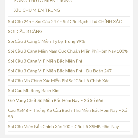
SONG THỦ LÔ MIỀN TRUNG
XÍU CHỦ MIỀN TRUNG
Soi Cầu 24h – Soi Cầu 247 – Soi Cầu Bạch Thủ CHÍNH XÁC
SOI CẦU 3 CÀNG
Soi Cầu 3 Càng 3 Miền Tỷ Lệ Trúng 99%
Soi Cầu 3 Càng Miền Nam Cực Chuẩn Miễn Phí Hôm Nay 100%
Soi Cầu 3 Càng VIP Miền Bắc Miễn Phí
Soi Cầu 3 Càng VIP Miền Bắc Miễn Phí – Dự Đoán 247
Soi Cầu Mb Chính Xác Miễn Phí Soi Cầu Lô Chính Xác
Soi Cau Mb Rong Bach Kim
Giờ Vàng Chốt Số Miền Bắc Hôm Nay – Xổ Số 666
Cau XSMB – Thống Kê Cầu Bạch Thủ Miền Bắc Hôm Nay – Xổ
Số
Soi Cầu Miền Bắc Chính Xác 100 – Cầu Lô XSMB Hôm Nay