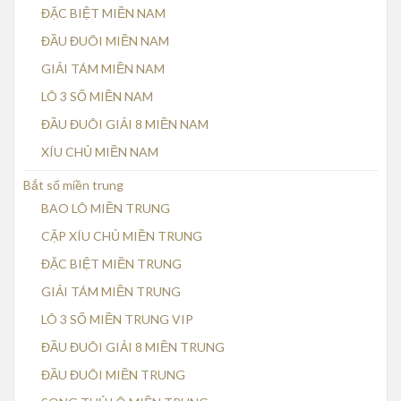
ĐẶC BIỆT MIỀN NAM
ĐẦU ĐUÔI MIỀN NAM
GIẢI TÁM MIỀN NAM
LÔ 3 SỐ MIỀN NAM
ĐẦU ĐUÔI GIẢI 8 MIỀN NAM
XÍU CHỦ MIỀN NAM
Bắt số miền trung
BAO LÔ MIỀN TRUNG
CẶP XÍU CHỦ MIỀN TRUNG
ĐẶC BIỆT MIỀN TRUNG
GIẢI TÁM MIỀN TRUNG
LÔ 3 SỐ MIỀN TRUNG VIP
ĐẦU ĐUÔI GIẢI 8 MIỀN TRUNG
ĐẦU ĐUÔI MIỀN TRUNG