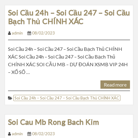
Soi Cầu 24h – Soi Cầu 247 – Soi Cầu
Bạch Thủ CHÍNH XÁC
admin
08/02/2023
Soi Cầu 24h – Soi Cầu 247 – Soi Cầu Bạch Thủ CHÍNH
XÁC Soi Cầu 24h – Soi Cầu 247 – Soi Cầu Bạch Thủ
CHÍNH XÁC SOI CẦU MB – DỰ ĐOÁN XSMB VIP 24H
– XỔ SỐ …
Read more
Soi Cầu 24h – Soi Cầu 247 – Soi Cầu Bạch Thủ CHÍNH XÁC
Soi Cau Mb Rong Bach Kim
admin
08/02/2023