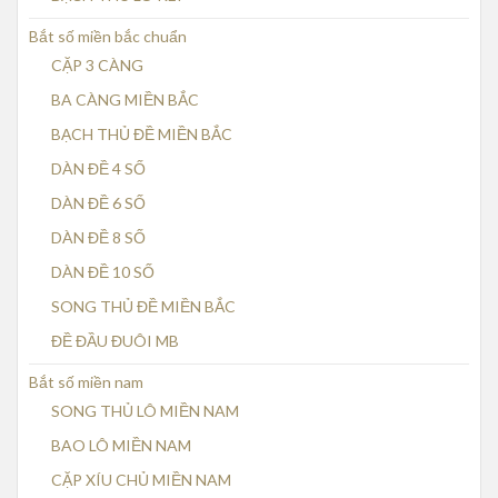
Bắt số miền bắc chuẩn
CẶP 3 CÀNG
BA CÀNG MIỀN BẮC
BẠCH THỦ ĐỀ MIỀN BẮC
DÀN ĐỀ 4 SỐ
DÀN ĐỀ 6 SỐ
DÀN ĐỀ 8 SỐ
DÀN ĐỀ 10 SỐ
SONG THỦ ĐỀ MIỀN BẮC
ĐỀ ĐẦU ĐUÔI MB
Bắt số miền nam
SONG THỦ LÔ MIỀN NAM
BAO LÔ MIỀN NAM
CẶP XÍU CHỦ MIỀN NAM