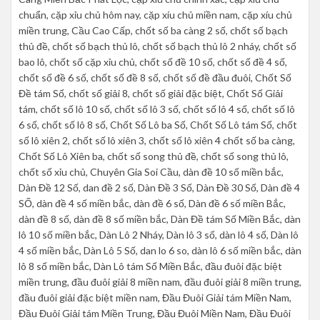
chuẩn, cặp xỉu chủ hôm nay, cặp xíu chủ miền nam, cặp xíu chủ
miền trung, Cầu Cao Cấp, chốt số ba càng 2 số, chốt số bạch
thủ đề, chốt số bạch thủ lô, chốt số bạch thủ lô 2 nháy, chốt số
bao lô, chốt số cặp xỉu chủ, chốt số đề 10 số, chốt số đề 4 số,
chốt số đề 6 số, chốt số đề 8 số, chốt số đề đầu đuôi, Chốt Số
Đề tám Số, chốt số giải 8, chốt số giải đặc biệt, Chốt Số Giải
tám, chốt số lô 10 số, chốt số lô 3 số, chốt số lô 4 số, chốt số lô
6 số, chốt số lô 8 số, Chốt Số Lô ba Số, Chốt Số Lô tám Số, chốt
số lô xiên 2, chốt số lô xiên 3, chốt số lô xiên 4 chốt số ba càng,
Chốt Số Lô Xiên ba, chốt số song thủ đề, chốt số song thủ lô,
chốt số xỉu chủ, Chuyên Gia Soi Cầu, dàn đề 10 số miền bắc,
Dàn Đề 12 Số, dan đề 2 số, Dàn Đề 3 Số, Dàn Đề 30 Số, Dàn đề 4
SỐ, dàn đề 4 số miền bắc, dàn đề 6 số, Dàn đề 6 số miền Bắc,
dàn đề 8 số, dàn đề 8 số miền bắc, Dàn Đề tám Số Miền Bắc, dàn
lô 10 số miền bắc, Dàn Lô 2 Nháy, Dàn lô 3 số, dàn lô 4 số, Dàn lô
4 số miền bắc, Dàn Lô 5 Số, dan lo 6 so, dàn lô 6 số miền bắc, dàn
lô 8 số miền bắc, Dàn Lô tám Số Miền Bắc, đầu đuôi đặc biệt
miền trung, đầu đuôi giải 8 miền nam, đầu đuôi giải 8 miền trung,
đầu đuôi giải đặc biệt miền nam, Đầu Đuôi Giải tám Miền Nam,
Đầu Đuôi Giải tám Miền Trung, Đầu Đuôi Miền Nam, Đầu Đuôi