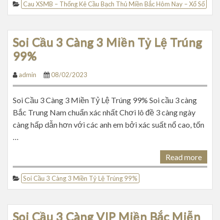
Cau XSMB – Thống Kê Cầu Bạch Thủ Miền Bắc Hôm Nay – Xổ Số
Soi Cầu 3 Càng 3 Miền Tỷ Lệ Trúng
99%
admin
08/02/2023
Soi Cầu 3 Càng 3 Miền Tỷ Lệ Trúng 99% Soi cầu 3 càng
Bắc Trung Nam chuẩn xác nhất Chơi lô đề 3 càng ngày
càng hấp dẫn hơn với các anh em bởi xác suất nổ cao, tốn
…
Read more
Soi Cầu 3 Càng 3 Miền Tỷ Lệ Trúng 99%
Soi Cầu 3 Càng VIP Miền Bắc Miễn