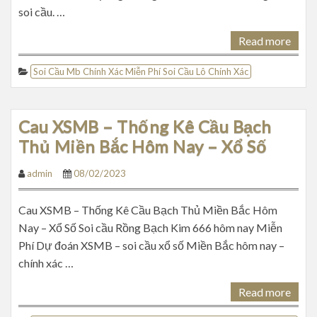
soi cầu. …
Read more
Soi Cầu Mb Chính Xác Miễn Phí Soi Cầu Lô Chính Xác
Cau XSMB – Thống Kê Cầu Bạch
Thủ Miền Bắc Hôm Nay – Xổ Số
admin
08/02/2023
Cau XSMB – Thống Kê Cầu Bạch Thủ Miền Bắc Hôm
Nay – Xổ Số Soi cầu Rồng Bạch Kim 666 hôm nay Miễn
Phí Dự đoán XSMB – soi cầu xổ số Miền Bắc hôm nay –
chính xác …
Read more