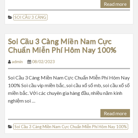
Read more
SOI CẦU 3 CÀNG
Soi Cầu 3 Càng Miền Nam Cực
Chuẩn Miễn Phí Hôm Nay 100%
admin
08/02/2023
Soi Cầu 3 Càng Miền Nam Cực Chuẩn Miễn Phí Hôm Nay
100% Soi cầu vip miền bắc, soi cầu xổ số mb, soi cầu xổ số
miền bắc. Với các chuyên gia hàng đầu, nhiều năm kinh
nghiệm soi …
Read more
Soi Cầu 3 Càng Miền Nam Cực Chuẩn Miễn Phí Hôm Nay 100%