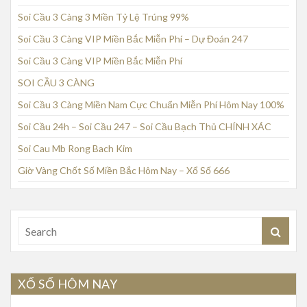
Soi Cầu 3 Càng 3 Miền Tỷ Lệ Trúng 99%
Soi Cầu 3 Càng VIP Miền Bắc Miễn Phí – Dự Đoán 247
Soi Cầu 3 Càng VIP Miền Bắc Miễn Phí
SOI CẦU 3 CÀNG
Soi Cầu 3 Càng Miền Nam Cực Chuẩn Miễn Phí Hôm Nay 100%
Soi Cầu 24h – Soi Cầu 247 – Soi Cầu Bạch Thủ CHÍNH XÁC
Soi Cau Mb Rong Bach Kim
Giờ Vàng Chốt Số Miền Bắc Hôm Nay – Xổ Số 666
XỔ SỐ HÔM NAY