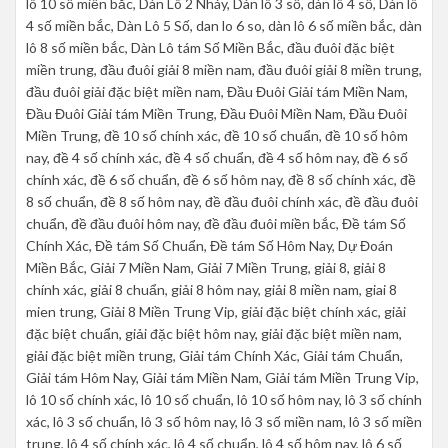
lô 10 số miền bắc, Dàn Lô 2 Nháy, Dàn lô 3 số, dàn lô 4 số, Dàn lô
4 số miền bắc, Dàn Lô 5 Số, dan lo 6 so, dàn lô 6 số miền bắc, dàn
lô 8 số miền bắc, Dàn Lô tám Số Miền Bắc, đầu đuôi đặc biệt
miền trung, đầu đuôi giải 8 miền nam, đầu đuôi giải 8 miền trung,
đầu đuôi giải đặc biệt miền nam, Đầu Đuôi Giải tám Miền Nam,
Đầu Đuôi Giải tám Miền Trung, Đầu Đuôi Miền Nam, Đầu Đuôi
Miền Trung, đề 10 số chính xác, đề 10 số chuẩn, đề 10 số hôm
nay, đề 4 số chính xác, đề 4 số chuẩn, đề 4 số hôm nay, đề 6 số
chính xác, đề 6 số chuẩn, đề 6 số hôm nay, đề 8 số chính xác, đề
8 số chuẩn, đề 8 số hôm nay, đề đầu đuôi chính xác, đề đầu đuôi
chuẩn, đề đầu đuôi hôm nay, đề đầu đuôi miền bắc, Đề tám Số
Chính Xác, Đề tám Số Chuẩn, Đề tám Số Hôm Nay, Dự Đoán
Miền Bắc, Giải 7 Miền Nam, Giải 7 Miền Trung, giải 8, giải 8
chính xác, giải 8 chuẩn, giải 8 hôm nay, giải 8 miền nam, giai 8
mien trung, Giải 8 Miền Trung Vip, giải đặc biệt chính xác, giải
đặc biệt chuẩn, giải đặc biệt hôm nay, giải đặc biệt miền nam,
giải đặc biệt miền trung, Giải tám Chính Xác, Giải tám Chuẩn,
Giải tám Hôm Nay, Giải tám Miền Nam, Giải tám Miền Trung Vip,
lô 10 số chính xác, lô 10 số chuẩn, lô 10 số hôm nay, lô 3 số chính
xác, lô 3 số chuẩn, lô 3 số hôm nay, lô 3 số miền nam, lô 3 số miền
trung, lô 4 số chính xác, lô 4 số chuẩn, lô 4 số hôm nay, lô 6 số