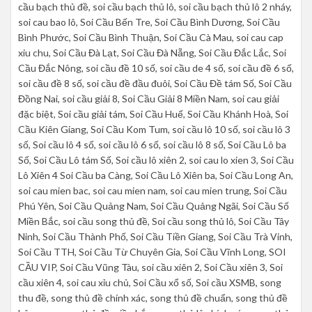
cầu bạch thủ đề, soi cầu bạch thủ lô, soi cầu bạch thủ lô 2 nháy,
soi cau bao lô, Soi Cầu Bến Tre, Soi Cầu Bình Dương, Soi Cầu
Bình Phước, Soi Cầu Bình Thuận, Soi Cầu Cà Mau, soi cau cap
xiu chu, Soi Cầu Đà Lạt, Soi Cầu Đà Nẵng, Soi Cầu Đắc Lắc, Soi
Cầu Đắc Nông, soi cầu đề 10 số, soi cầu de 4 số, soi cầu đề 6 số,
soi cầu đề 8 số, soi cầu đề đầu đuôi, Soi Cầu Đề tám Số, Soi Cầu
Đồng Nai, soi cầu giải 8, Soi Cầu Giải 8 Miền Nam, soi cau giải
đặc biệt, Soi cầu giải tám, Soi Cầu Huế, Soi Cầu Khánh Hoà, Soi
Cầu Kiên Giang, Soi Cầu Kom Tum, soi cầu lô 10 số, soi cầu lô 3
số, Soi cầu lô 4 số, soi cầu lô 6 số, soi cầu lô 8 số, Soi Cầu Lô ba
Số, Soi Cầu Lô tám Số, Soi cầu lô xiên 2, soi cau lo xien 3, Soi Cầu
Lô Xiên 4 Soi Cầu ba Càng, Soi Cầu Lô Xiên ba, Soi Cầu Long An,
soi cau mien bac, soi cau mien nam, soi cau mien trung, Soi Cầu
Phú Yên, Soi Cầu Quảng Nam, Soi Cầu Quảng Ngãi, Soi Cầu Số
Miền Bắc, soi cầu song thủ đề, Soi cầu song thủ lô, Soi Cầu Tây
Ninh, Soi Cầu Thành Phố, Soi Cầu Tiền Giang, Soi Cầu Trà Vinh,
Soi Cầu TTH, Soi Cầu Từ Chuyên Gia, Soi Cầu Vĩnh Long, SOI
CẦU VIP, Soi Cầu Vũng Tàu, soi cầu xiên 2, Soi Cầu xiên 3, Soi
cầu xiên 4, soi cau xỉu chủ, Soi Cầu xổ số, Soi cầu XSMB, song
thu đề, song thủ đề chính xác, song thủ đề chuẩn, song thủ đề