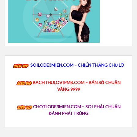
SOILODE3MIEN.COM – CHIẾN THẮNG CHỦ LÔ
BACHTHULOVIPMB.COM – BÁN SỐ CHUẨN
VÀNG 9999
CHOTLODE3MIEN.COM – SOI PHẢI CHUẨN
ĐÁNH PHẢI TRÚNG