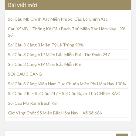
Bài viết mới
Soi Cầu Mb Chính Xác Miễn Phí Soi Cầu Lô Chính Xác
Cau XSMB – Thống Kê Cầu Bạch Thủ Miền Bắc Hôm Nay – Xổ
Số
Soi Cầu 3 Càng 3 Miền Tỷ Lệ Trúng 99%
Soi Cầu 3 Càng VIP Miền Bắc Miễn Phí – Dự Đoán 247
Soi Cầu 3 Càng VIP Miền Bắc Miễn Phí
SOI CẦU 3 CÀNG
Soi Cầu 3 Càng Miền Nam Cực Chuẩn Miễn Phí Hôm Nay 100%
Soi Cầu 24h – Soi Cầu 247 – Soi Cầu Bạch Thủ CHÍNH XÁC
Soi Cau Mb Rong Bach Kim
Giờ Vàng Chốt Số Miền Bắc Hôm Nay – Xổ Số 666