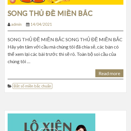
SONG THỦ ĐỀ MIỀN BẮC
admin
14/04/2021
SONG THỦ ĐỀ MIỀN BẮC SONG THỦ ĐỀ MIỀN BẮC
Hãy yên tâm với cầu mà chúng tôi đã chia sẻ, các bạn có
thể xem lại các bài trước thì sẽ rõ. Toàn bộ soi cầu của
chúng tôi …
Read more
Bắt số miền bắc chuẩn