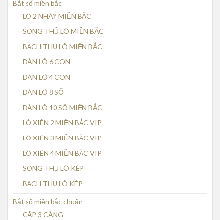
Bắt số miền bắc
LÔ 2 NHÁY MIỀN BẮC
SONG THỦ LÔ MIỀN BẮC
BẠCH THỦ LÔ MIỀN BẮC
DÀN LÔ 6 CON
DÀN LÔ 4 CON
DÀN LÔ 8 SỐ
DÀN LÔ 10 SỐ MIỀN BẮC
LÔ XIÊN 2 MIỀN BẮC VIP
LÔ XIÊN 3 MIỀN BẮC VIP
LÔ XIÊN 4 MIỀN BẮC VIP
SONG THỦ LÔ KÉP
BẠCH THỦ LÔ KÉP
Bắt số miền bắc chuẩn
CẶP 3 CÀNG