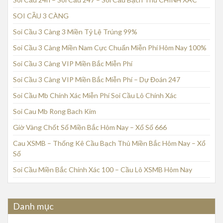
SOI CẦU 3 CÀNG
Soi Cầu 3 Càng 3 Miền Tỷ Lệ Trúng 99%
Soi Cầu 3 Càng Miền Nam Cực Chuẩn Miễn Phí Hôm Nay 100%
Soi Cầu 3 Càng VIP Miền Bắc Miễn Phí
Soi Cầu 3 Càng VIP Miền Bắc Miễn Phí – Dự Đoán 247
Soi Cầu Mb Chính Xác Miễn Phí Soi Cầu Lô Chính Xác
Soi Cau Mb Rong Bach Kim
Giờ Vàng Chốt Số Miền Bắc Hôm Nay – Xổ Số 666
Cau XSMB – Thống Kê Cầu Bạch Thủ Miền Bắc Hôm Nay – Xổ
Số
Soi Cầu Miền Bắc Chính Xác 100 – Cầu Lô XSMB Hôm Nay
Danh mục