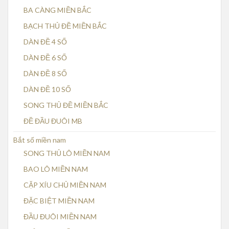
BA CÀNG MIỀN BẮC
BẠCH THỦ ĐỀ MIỀN BẮC
DÀN ĐỀ 4 SỐ
DÀN ĐỀ 6 SỐ
DÀN ĐỀ 8 SỐ
DÀN ĐỀ 10 SỐ
SONG THỦ ĐỀ MIỀN BẮC
ĐỀ ĐẦU ĐUÔI MB
Bắt số miền nam
SONG THỦ LÔ MIỀN NAM
BAO LÔ MIỀN NAM
CẶP XÍU CHỦ MIỀN NAM
ĐẶC BIỆT MIỀN NAM
ĐẦU ĐUÔI MIỀN NAM