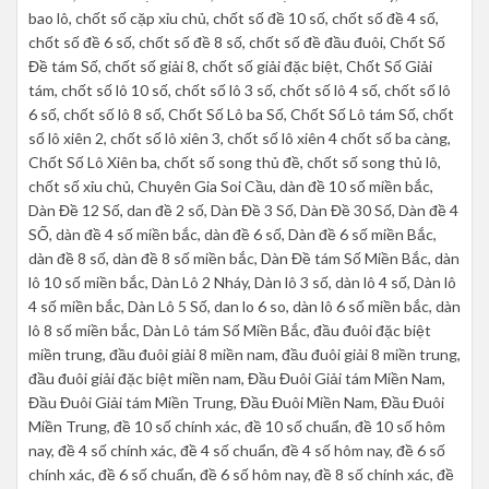
bao lô, chốt số cặp xỉu chủ, chốt số đề 10 số, chốt số đề 4 số,
chốt số đề 6 số, chốt số đề 8 số, chốt số đề đầu đuôi, Chốt Số
Đề tám Số, chốt số giải 8, chốt số giải đặc biệt, Chốt Số Giải
tám, chốt số lô 10 số, chốt số lô 3 số, chốt số lô 4 số, chốt số lô
6 số, chốt số lô 8 số, Chốt Số Lô ba Số, Chốt Số Lô tám Số, chốt
số lô xiên 2, chốt số lô xiên 3, chốt số lô xiên 4 chốt số ba càng,
Chốt Số Lô Xiên ba, chốt số song thủ đề, chốt số song thủ lô,
chốt số xỉu chủ, Chuyên Gia Soi Cầu, dàn đề 10 số miền bắc,
Dàn Đề 12 Số, dan đề 2 số, Dàn Đề 3 Số, Dàn Đề 30 Số, Dàn đề 4
SỐ, dàn đề 4 số miền bắc, dàn đề 6 số, Dàn đề 6 số miền Bắc,
dàn đề 8 số, dàn đề 8 số miền bắc, Dàn Đề tám Số Miền Bắc, dàn
lô 10 số miền bắc, Dàn Lô 2 Nháy, Dàn lô 3 số, dàn lô 4 số, Dàn lô
4 số miền bắc, Dàn Lô 5 Số, dan lo 6 so, dàn lô 6 số miền bắc, dàn
lô 8 số miền bắc, Dàn Lô tám Số Miền Bắc, đầu đuôi đặc biệt
miền trung, đầu đuôi giải 8 miền nam, đầu đuôi giải 8 miền trung,
đầu đuôi giải đặc biệt miền nam, Đầu Đuôi Giải tám Miền Nam,
Đầu Đuôi Giải tám Miền Trung, Đầu Đuôi Miền Nam, Đầu Đuôi
Miền Trung, đề 10 số chính xác, đề 10 số chuẩn, đề 10 số hôm
nay, đề 4 số chính xác, đề 4 số chuẩn, đề 4 số hôm nay, đề 6 số
chính xác, đề 6 số chuẩn, đề 6 số hôm nay, đề 8 số chính xác, đề