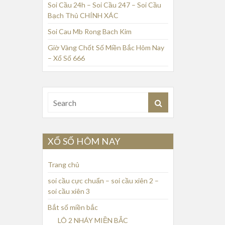
Soi Cầu 24h – Soi Cầu 247 – Soi Cầu
Bạch Thủ CHÍNH XÁC
Soi Cau Mb Rong Bach Kim
Giờ Vàng Chốt Số Miền Bắc Hôm Nay
– Xổ Số 666
XỔ SỐ HÔM NAY
Trang chủ
soi cầu cực chuẩn – soi cầu xiên 2 –
soi cầu xiên 3
Bắt số miền bắc
LÔ 2 NHÁY MIỀN BẮC