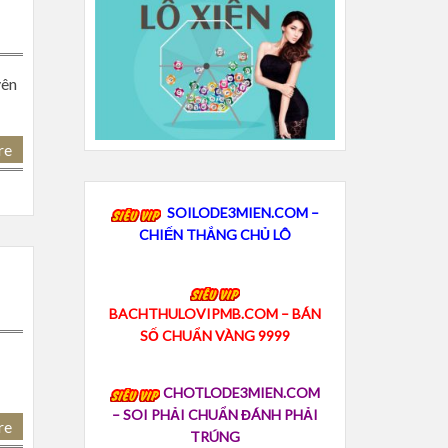
yên
re
SOILODE3MIEN.COM –
CHIẾN THẮNG CHỦ LÔ
BACHTHULOVIPMB.COM – BÁN
SỐ CHUẨN VÀNG 9999
CHOTLODE3MIEN.COM
– SOI PHẢI CHUẨN ĐÁNH PHẢI
re
TRÚNG