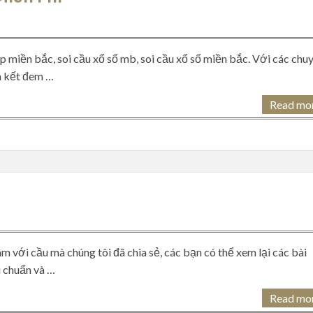
 miền bắc, soi cầu xổ số mb, soi cầu xổ số miền bắc. Với các chu
m kết đem …
Read mo
cầu mà chúng tôi đã chia sẻ, các bạn có thể xem lại các bài
u chuẩn và …
Read mo