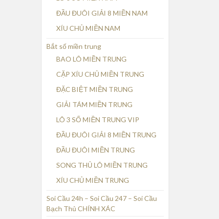
ĐẦU ĐUÔI GIẢI 8 MIỀN NAM
XÍU CHỦ MIỀN NAM
Bắt số miền trung
BAO LÔ MIỀN TRUNG
CẶP XÍU CHỦ MIỀN TRUNG
ĐẶC BIỆT MIỀN TRUNG
GIẢI TÁM MIỀN TRUNG
LÔ 3 SỐ MIỀN TRUNG VIP
ĐẦU ĐUÔI GIẢI 8 MIỀN TRUNG
ĐẦU ĐUÔI MIỀN TRUNG
SONG THỦ LÔ MIỀN TRUNG
XÍU CHỦ MIỀN TRUNG
Soi Cầu 24h – Soi Cầu 247 – Soi Cầu
Bạch Thủ CHÍNH XÁC