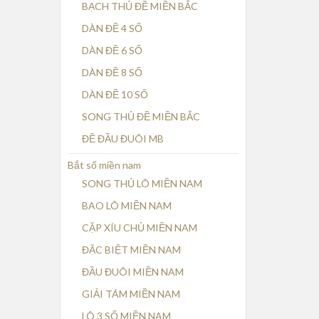
BẠCH THỦ ĐỀ MIỀN BẮC
DÀN ĐỀ 4 SỐ
DÀN ĐỀ 6 SỐ
DÀN ĐỀ 8 SỐ
DÀN ĐỀ 10 SỐ
SONG THỦ ĐỀ MIỀN BẮC
ĐỀ ĐẦU ĐUÔI MB
Bắt số miền nam
SONG THỦ LÔ MIỀN NAM
BAO LÔ MIỀN NAM
CẶP XÍU CHỦ MIỀN NAM
ĐẶC BIỆT MIỀN NAM
ĐẦU ĐUÔI MIỀN NAM
GIẢI TÁM MIỀN NAM
LÔ 3 SỐ MIỀN NAM