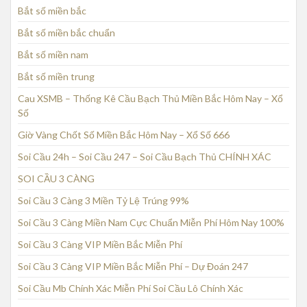
Bắt số miền bắc
Bắt số miền bắc chuẩn
Bắt số miền nam
Bắt số miền trung
Cau XSMB – Thống Kê Cầu Bạch Thủ Miền Bắc Hôm Nay – Xổ
Số
Giờ Vàng Chốt Số Miền Bắc Hôm Nay – Xổ Số 666
Soi Cầu 24h – Soi Cầu 247 – Soi Cầu Bạch Thủ CHÍNH XÁC
SOI CẦU 3 CÀNG
Soi Cầu 3 Càng 3 Miền Tỷ Lệ Trúng 99%
Soi Cầu 3 Càng Miền Nam Cực Chuẩn Miễn Phí Hôm Nay 100%
Soi Cầu 3 Càng VIP Miền Bắc Miễn Phí
Soi Cầu 3 Càng VIP Miền Bắc Miễn Phí – Dự Đoán 247
Soi Cầu Mb Chính Xác Miễn Phí Soi Cầu Lô Chính Xác