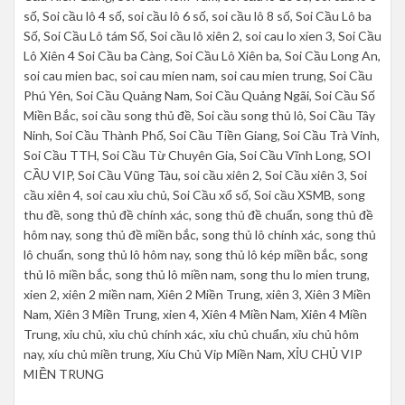
số, Soi cầu lô 4 số, soi cầu lô 6 số, soi cầu lô 8 số, Soi Cầu Lô ba
Số, Soi Cầu Lô tám Số, Soi cầu lô xiên 2, soi cau lo xien 3, Soi Cầu
Lô Xiên 4 Soi Cầu ba Càng, Soi Cầu Lô Xiên ba, Soi Cầu Long An,
soi cau mien bac, soi cau mien nam, soi cau mien trung, Soi Cầu
Phú Yên, Soi Cầu Quảng Nam, Soi Cầu Quảng Ngãi, Soi Cầu Số
Miền Bắc, soi cầu song thủ đề, Soi cầu song thủ lô, Soi Cầu Tây
Ninh, Soi Cầu Thành Phố, Soi Cầu Tiền Giang, Soi Cầu Trà Vinh,
Soi Cầu TTH, Soi Cầu Từ Chuyên Gia, Soi Cầu Vĩnh Long, SOI
CẦU VIP, Soi Cầu Vũng Tàu, soi cầu xiên 2, Soi Cầu xiên 3, Soi
cầu xiên 4, soi cau xỉu chủ, Soi Cầu xổ số, Soi cầu XSMB, song
thu đề, song thủ đề chính xác, song thủ đề chuẩn, song thủ đề
hôm nay, song thủ đề miền bắc, song thủ lô chính xác, song thủ
lô chuẩn, song thủ lô hôm nay, song thủ lô kép miền bắc, song
thủ lô miền bắc, song thủ lô miền nam, song thu lo mien trung,
xien 2, xiên 2 miền nam, Xiên 2 Miền Trung, xiên 3, Xiên 3 Miền
Nam, Xiên 3 Miền Trung, xien 4, Xiên 4 Miền Nam, Xiên 4 Miền
Trung, xỉu chủ, xỉu chủ chính xác, xỉu chủ chuẩn, xỉu chủ hôm
nay, xíu chủ miền trung, Xíu Chủ Vip Miền Nam, XỈU CHỦ VIP
MIỀN TRUNG