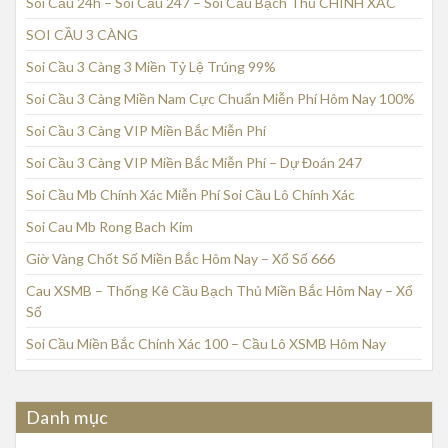
Soi Cầu 24h – Soi Cầu 247 – Soi Cầu Bạch Thủ CHÍNH XÁC
SOI CẦU 3 CÀNG
Soi Cầu 3 Càng 3 Miền Tỷ Lệ Trúng 99%
Soi Cầu 3 Càng Miền Nam Cực Chuẩn Miễn Phí Hôm Nay 100%
Soi Cầu 3 Càng VIP Miền Bắc Miễn Phí
Soi Cầu 3 Càng VIP Miền Bắc Miễn Phí – Dự Đoán 247
Soi Cầu Mb Chính Xác Miễn Phí Soi Cầu Lô Chính Xác
Soi Cau Mb Rong Bach Kim
Giờ Vàng Chốt Số Miền Bắc Hôm Nay – Xổ Số 666
Cau XSMB – Thống Kê Cầu Bạch Thủ Miền Bắc Hôm Nay – Xổ
Số
Soi Cầu Miền Bắc Chính Xác 100 – Cầu Lô XSMB Hôm Nay
Danh mục