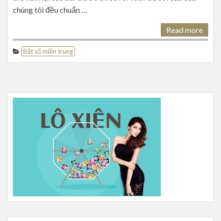
chúng tôi đều chuẩn …
Read more
Bắt số miền trung