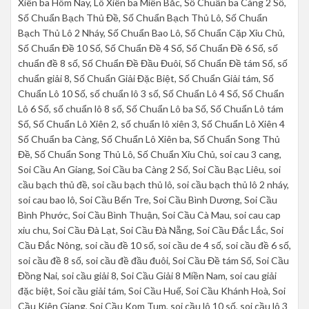
Xiên ba Hôm Nay, Lô Xiên ba Miền Bắc, Số Chuẩn ba Càng 2 Số,
Số Chuẩn Bạch Thủ Đề, Số Chuẩn Bạch Thủ Lô, Số Chuẩn
Bạch Thủ Lô 2 Nháy, Số Chuẩn Bao Lô, Số Chuẩn Cặp Xỉu Chủ,
Số Chuẩn Đề 10 Số, Số Chuẩn Đề 4 Số, Số Chuẩn Đề 6 Số, số
chuẩn đề 8 số, Số Chuẩn Đề Đầu Đuôi, Số Chuẩn Đề tám Số, số
chuẩn giải 8, Số Chuẩn Giải Đặc Biệt, Số Chuẩn Giải tám, Số
Chuẩn Lô 10 Số, số chuẩn lô 3 số, Số Chuẩn Lô 4 Số, Số Chuẩn
Lô 6 Số, số chuẩn lô 8 số, Số Chuẩn Lô ba Số, Số Chuẩn Lô tám
Số, Số Chuẩn Lô Xiên 2, số chuẩn lô xiên 3, Số Chuẩn Lô Xiên 4
Số Chuẩn ba Càng, Số Chuẩn Lô Xiên ba, Số Chuẩn Song Thủ
Đề, Số Chuẩn Song Thủ Lô, Số Chuẩn Xỉu Chủ, soi cau 3 cang,
Soi Cầu An Giang, Soi Cầu ba Càng 2 Số, Soi Cầu Bạc Liêu, soi
cầu bạch thủ đề, soi cầu bạch thủ lô, soi cầu bạch thủ lô 2 nháy,
soi cau bao lô, Soi Cầu Bến Tre, Soi Cầu Bình Dương, Soi Cầu
Bình Phước, Soi Cầu Bình Thuận, Soi Cầu Cà Mau, soi cau cap
xiu chu, Soi Cầu Đà Lạt, Soi Cầu Đà Nẵng, Soi Cầu Đắc Lắc, Soi
Cầu Đắc Nông, soi cầu đề 10 số, soi cầu de 4 số, soi cầu đề 6 số,
soi cầu đề 8 số, soi cầu đề đầu đuôi, Soi Cầu Đề tám Số, Soi Cầu
Đồng Nai, soi cầu giải 8, Soi Cầu Giải 8 Miền Nam, soi cau giải
đặc biệt, Soi cầu giải tám, Soi Cầu Huế, Soi Cầu Khánh Hoà, Soi
Cầu Kiên Giang, Soi Cầu Kom Tum, soi cầu lô 10 số, soi cầu lô 3