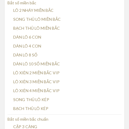
Bắt số miền bắc
LÔ 2 NHÁY MIỀN BẮC
SONG THỦ LÔ MIỀN BẮC
BẠCH THỦ LÔ MIỀN BẮC
DÀN LÔ 6 CON
DÀN LÔ 4 CON
DÀN LÔ 8 SỐ
DÀN LÔ 10 SỐ MIỀN BẮC
LÔ XIÊN 2 MIỀN BẮC VIP
LÔ XIÊN 3 MIỀN BẮC VIP
LÔ XIÊN 4 MIỀN BẮC VIP
SONG THỦ LÔ KÉP
BẠCH THỦ LÔ KÉP
Bắt số miền bắc chuẩn
CẶP 3 CÀNG