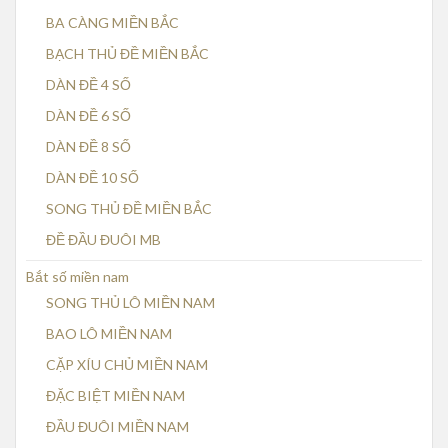
BA CÀNG MIỀN BẮC
BẠCH THỦ ĐỀ MIỀN BẮC
DÀN ĐỀ 4 SỐ
DÀN ĐỀ 6 SỐ
DÀN ĐỀ 8 SỐ
DÀN ĐỀ 10 SỐ
SONG THỦ ĐỀ MIỀN BẮC
ĐỀ ĐẦU ĐUÔI MB
Bắt số miền nam
SONG THỦ LÔ MIỀN NAM
BAO LÔ MIỀN NAM
CẶP XÍU CHỦ MIỀN NAM
ĐẶC BIỆT MIỀN NAM
ĐẦU ĐUÔI MIỀN NAM