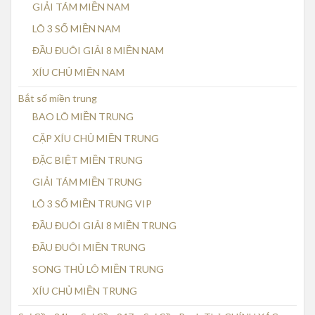
GIẢI TÁM MIỀN NAM
LÔ 3 SỐ MIỀN NAM
ĐẦU ĐUÔI GIẢI 8 MIỀN NAM
XÍU CHỦ MIỀN NAM
Bắt số miền trung
BAO LÔ MIỀN TRUNG
CẶP XÍU CHỦ MIỀN TRUNG
ĐẶC BIỆT MIỀN TRUNG
GIẢI TÁM MIỀN TRUNG
LÔ 3 SỐ MIỀN TRUNG VIP
ĐẦU ĐUÔI GIẢI 8 MIỀN TRUNG
ĐẦU ĐUÔI MIỀN TRUNG
SONG THỦ LÔ MIỀN TRUNG
XÍU CHỦ MIỀN TRUNG