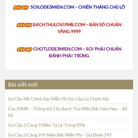
SOILODE3MIEN.COM – CHIẾN THẮNG CHỦ LÔ
BACHTHULOVIPMB.COM – BÁN SỐ CHUẨN
VÀNG 9999
CHOTLODE3MIEN.COM – SOI PHẢI CHUẨN
ĐÁNH PHẢI TRÚNG
Bài viết mới
Soi Cầu Mb Chính Xác Miễn Phí Soi Cầu Lô Chính Xác
Cau XSMB – Thống Kê Cầu Bạch Thủ Miền Bắc Hôm Nay – Xổ
Số
Soi Cầu 3 Càng 3 Miền Tỷ Lệ Trúng 99%
Soi Cầu 3 Càng VIP Miền Bắc Miễn Phí – Dự Đoán 247