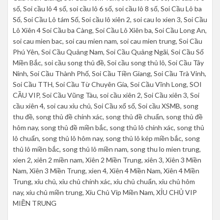
số, Soi cầu lô 4 số, soi cầu lô 6 số, soi cầu lô 8 số, Soi Cầu Lô ba
Số, Soi Cầu Lô tám Số, Soi cầu lô xiên 2, soi cau lo xien 3, Soi Cầu
Lô Xiên 4 Soi Cầu ba Càng, Soi Cầu Lô Xiên ba, Soi Cầu Long An,
soi cau mien bac, soi cau mien nam, soi cau mien trung, Soi Cầu
Phú Yên, Soi Cầu Quảng Nam, Soi Cầu Quảng Ngãi, Soi Cầu Số
Miền Bắc, soi cầu song thủ đề, Soi cầu song thủ lô, Soi Cầu Tây
Ninh, Soi Cầu Thành Phố, Soi Cầu Tiền Giang, Soi Cầu Trà Vinh,
Soi Cầu TTH, Soi Cầu Từ Chuyên Gia, Soi Cầu Vĩnh Long, SOI
CẦU VIP, Soi Cầu Vũng Tàu, soi cầu xiên 2, Soi Cầu xiên 3, Soi
cầu xiên 4, soi cau xỉu chủ, Soi Cầu xổ số, Soi cầu XSMB, song
thu đề, song thủ đề chính xác, song thủ đề chuẩn, song thủ đề
hôm nay, song thủ đề miền bắc, song thủ lô chính xác, song thủ
lô chuẩn, song thủ lô hôm nay, song thủ lô kép miền bắc, song
thủ lô miền bắc, song thủ lô miền nam, song thu lo mien trung,
xien 2, xiên 2 miền nam, Xiên 2 Miền Trung, xiên 3, Xiên 3 Miền
Nam, Xiên 3 Miền Trung, xien 4, Xiên 4 Miền Nam, Xiên 4 Miền
Trung, xỉu chủ, xỉu chủ chính xác, xỉu chủ chuẩn, xỉu chủ hôm
nay, xíu chủ miền trung, Xíu Chủ Vip Miền Nam, XỈU CHỦ VIP
MIỀN TRUNG