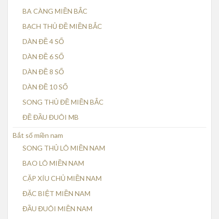
BA CÀNG MIỀN BẮC
BẠCH THỦ ĐỀ MIỀN BẮC
DÀN ĐỀ 4 SỐ
DÀN ĐỀ 6 SỐ
DÀN ĐỀ 8 SỐ
DÀN ĐỀ 10 SỐ
SONG THỦ ĐỀ MIỀN BẮC
ĐỀ ĐẦU ĐUÔI MB
Bắt số miền nam
SONG THỦ LÔ MIỀN NAM
BAO LÔ MIỀN NAM
CẶP XÍU CHỦ MIỀN NAM
ĐẶC BIỆT MIỀN NAM
ĐẦU ĐUÔI MIỀN NAM