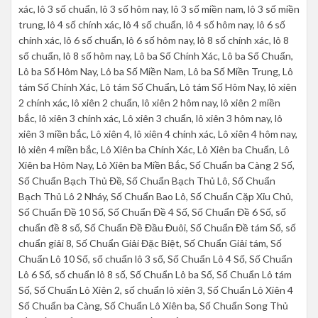
xác, lô 3 số chuẩn, lô 3 số hôm nay, lô 3 số miền nam, lô 3 số miền
trung, lô 4 số chính xác, lô 4 số chuẩn, lô 4 số hôm nay, lô 6 số
chính xác, lô 6 số chuẩn, lô 6 số hôm nay, lô 8 số chính xác, lô 8
số chuẩn, lô 8 số hôm nay, Lô ba Số Chính Xác, Lô ba Số Chuẩn,
Lô ba Số Hôm Nay, Lô ba Số Miền Nam, Lô ba Số Miền Trung, Lô
tám Số Chính Xác, Lô tám Số Chuẩn, Lô tám Số Hôm Nay, lô xiên
2 chính xác, lô xiên 2 chuẩn, lô xiên 2 hôm nay, lô xiên 2 miền
bắc, lô xiên 3 chính xác, Lô xiên 3 chuẩn, lô xiên 3 hôm nay, lô
xiên 3 miền bắc, Lô xiên 4, lô xiên 4 chính xác, Lô xiên 4 hôm nay,
lô xiên 4 miền bắc, Lô Xiên ba Chính Xác, Lô Xiên ba Chuẩn, Lô
Xiên ba Hôm Nay, Lô Xiên ba Miền Bắc, Số Chuẩn ba Càng 2 Số,
Số Chuẩn Bạch Thủ Đề, Số Chuẩn Bạch Thủ Lô, Số Chuẩn
Bạch Thủ Lô 2 Nháy, Số Chuẩn Bao Lô, Số Chuẩn Cặp Xỉu Chủ,
Số Chuẩn Đề 10 Số, Số Chuẩn Đề 4 Số, Số Chuẩn Đề 6 Số, số
chuẩn đề 8 số, Số Chuẩn Đề Đầu Đuôi, Số Chuẩn Đề tám Số, số
chuẩn giải 8, Số Chuẩn Giải Đặc Biệt, Số Chuẩn Giải tám, Số
Chuẩn Lô 10 Số, số chuẩn lô 3 số, Số Chuẩn Lô 4 Số, Số Chuẩn
Lô 6 Số, số chuẩn lô 8 số, Số Chuẩn Lô ba Số, Số Chuẩn Lô tám
Số, Số Chuẩn Lô Xiên 2, số chuẩn lô xiên 3, Số Chuẩn Lô Xiên 4
Số Chuẩn ba Càng, Số Chuẩn Lô Xiên ba, Số Chuẩn Song Thủ