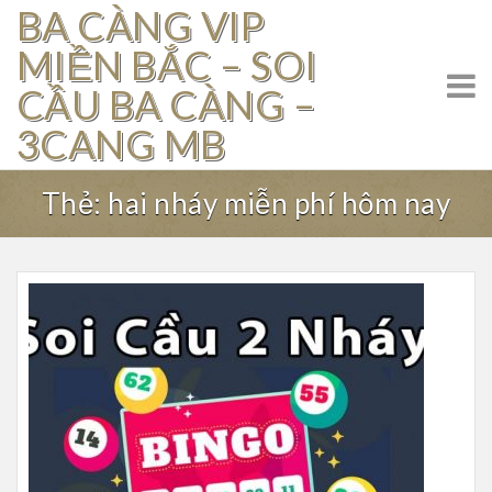
BA CÀNG VIP
Skip
to
MIỀN BẮC – SOI
content
CẦU BA CÀNG –
3CANG MB
Thẻ:
hai nháy miễn phí hôm nay