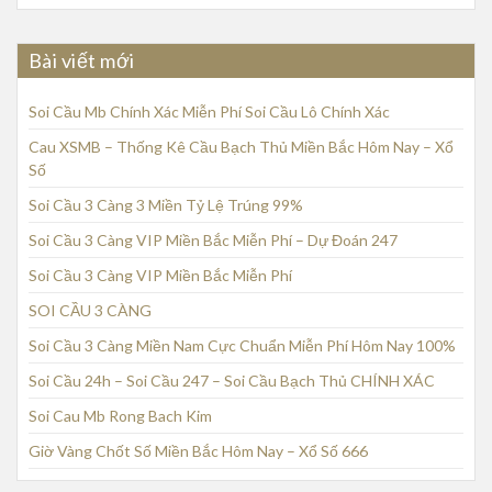
Bài viết mới
Soi Cầu Mb Chính Xác Miễn Phí Soi Cầu Lô Chính Xác
Cau XSMB – Thống Kê Cầu Bạch Thủ Miền Bắc Hôm Nay – Xổ
Số
Soi Cầu 3 Càng 3 Miền Tỷ Lệ Trúng 99%
Soi Cầu 3 Càng VIP Miền Bắc Miễn Phí – Dự Đoán 247
Soi Cầu 3 Càng VIP Miền Bắc Miễn Phí
SOI CẦU 3 CÀNG
Soi Cầu 3 Càng Miền Nam Cực Chuẩn Miễn Phí Hôm Nay 100%
Soi Cầu 24h – Soi Cầu 247 – Soi Cầu Bạch Thủ CHÍNH XÁC
Soi Cau Mb Rong Bach Kim
Giờ Vàng Chốt Số Miền Bắc Hôm Nay – Xổ Số 666