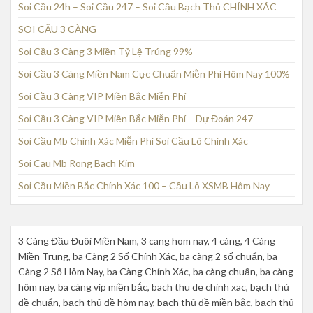
Soi Cầu 24h – Soi Cầu 247 – Soi Cầu Bạch Thủ CHÍNH XÁC
SOI CẦU 3 CÀNG
Soi Cầu 3 Càng 3 Miền Tỷ Lệ Trúng 99%
Soi Cầu 3 Càng Miền Nam Cực Chuẩn Miễn Phí Hôm Nay 100%
Soi Cầu 3 Càng VIP Miền Bắc Miễn Phí
Soi Cầu 3 Càng VIP Miền Bắc Miễn Phí – Dự Đoán 247
Soi Cầu Mb Chính Xác Miễn Phí Soi Cầu Lô Chính Xác
Soi Cau Mb Rong Bach Kim
Soi Cầu Miền Bắc Chính Xác 100 – Cầu Lô XSMB Hôm Nay
3 Càng Đầu Đuôi Miền Nam, 3 cang hom nay, 4 càng, 4 Càng
Miền Trung, ba Càng 2 Số Chính Xác, ba càng 2 số chuẩn, ba
Càng 2 Số Hôm Nay, ba Càng Chính Xác, ba càng chuẩn, ba càng
hôm nay, ba càng víp miền bắc, bach thu de chinh xac, bạch thủ
đề chuẩn, bạch thủ đề hôm nay, bạch thủ đề miền bắc, bạch thủ