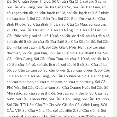
Đề, Số Chuẩn Song Thủ Lô, Số Chuẩn Xỉu Chủ, soi cau 3 cang,
Soi Cầu An Giang, Soi Cầu ba Càng 2 Số, Soi Cầu Bạc Liêu, soi
cầu bạch thủ đề, soi cầu bạch thủ lô, soi cầu bạch thủ lô 2 nháy,
soi cau bao lô, Soi Cầu Bến Tre, Soi Cầu Bình Dương, Soi Cầu
Bình Phước, Soi Cầu Bình Thuận, Soi Cầu Cà Mau, soi cau cap
xiu chu, Soi Cầu Đà Lạt, Soi Cầu Đà Nẵng, Soi Cầu Đắc Lắc, Soi
Cầu Đắc Nông, soi cầu đề 10 số, soi cầu de 4 số, soi cầu đề 6 số,
soi cầu đề 8 số, soi cầu đề đầu đuôi, Soi Cầu Đề tám Số, Soi Cầu
Đồng Nai, soi cầu giải 8, Soi Cầu Giải 8 Miền Nam, soi cau giải
đặc biệt, Soi cầu giải tám, Soi Cầu Huế, Soi Cầu Khánh Hoà, Soi
Cầu Kiên Giang, Soi Cầu Kom Tum, soi cầu lô 10 số, soi cầu lô 3
số, Soi cầu lô 4 số, soi cầu lô 6 số, soi cầu lô 8 số, Soi Cầu Lô ba
Số, Soi Cầu Lô tám Số, Soi cầu lô xiên 2, soi cau lo xien 3, Soi Cầu
Lô Xiên 4 Soi Cầu ba Càng, Soi Cầu Lô Xiên ba, Soi Cầu Long An,
soi cau mien bac, soi cau mien nam, soi cau mien trung, Soi Cầu
Phú Yên, Soi Cầu Quảng Nam, Soi Cầu Quảng Ngãi, Soi Cầu Số
Miền Bắc, soi cầu song thủ đề, Soi cầu song thủ lô, Soi Cầu Tây
Ninh, Soi Cầu Thành Phố, Soi Cầu Tiền Giang, Soi Cầu Trà Vinh,
Soi Cầu TTH, Soi Cầu Từ Chuyên Gia, Soi Cầu Vĩnh Long, SOI
CẦU VIP, Soi Cầu Vũng Tàu, soi cầu xiên 2, Soi Cầu xiên 3, Soi
cầu xiên 4, soi cau xỉu chủ, Soi Cầu xổ số, Soi cầu XSMB, song