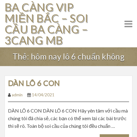
BA CÀNG VIP
Skip
to
MIỀN BẮC – SOI
content
CẦU BA CÀNG –
3CANG MB
Thẻ:
hôm nay lô 6 chuẩn không
DÀN LÔ 6 CON
admin
14/04/2021
DÀN LÔ 6 CON DÀN LÔ 6 CON Hãy yên tâm với cầu mà
chúng tôi đã chia sẻ, các bạn có thể xem lại các bài trước
thì sẽ rõ. Toàn bộ soi cầu của chúng tôi đều chuẩn …