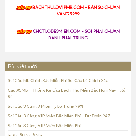
BACHTHULOVIPMB.COM – BÁN SỐ CHUẨN
VÀNG 9999
CHOTLODE3MIEN.COM – SOI PHẢI CHUẨN
ĐÁNH PHẢI TRÚNG
Bài viết mới
Soi Cầu Mb Chính Xác Miễn Phí Soi Cầu Lô Chính Xác
Cau XSMB – Thống Kê Cầu Bạch Thủ Miền Bắc Hôm Nay – Xổ
Số
Soi Cầu 3 Càng 3 Miền Tỷ Lệ Trúng 99%
Soi Cầu 3 Càng VIP Miền Bắc Miễn Phí – Dự Đoán 247
Soi Cầu 3 Càng VIP Miền Bắc Miễn Phí
SOI CẦU 3 CÀNG