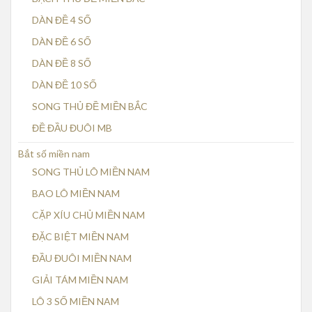
DÀN ĐỀ 4 SỐ
DÀN ĐỀ 6 SỐ
DÀN ĐỀ 8 SỐ
DÀN ĐỀ 10 SỐ
SONG THỦ ĐỀ MIỀN BẮC
ĐỀ ĐẦU ĐUÔI MB
Bắt số miền nam
SONG THỦ LÔ MIỀN NAM
BAO LÔ MIỀN NAM
CẶP XÍU CHỦ MIỀN NAM
ĐẶC BIỆT MIỀN NAM
ĐẦU ĐUÔI MIỀN NAM
GIẢI TÁM MIỀN NAM
LÔ 3 SỐ MIỀN NAM