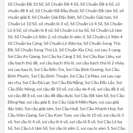
Số Chuẩn Đề 10 Số, Số Chuẩn Đề 4 Số, Số Chuẩn Đề 6 Số, số
chuẩn đề 8 số, Số Chuẩn Đề Đầu Đuôi, Số Chuẩn Đề tám Số, số
chuẩn giải 8, Số Chuẩn Giải Đặc Biệt, Số Chuẩn Giải tám, Số
Chuẩn Lô 10 Số, số chuẩn lô 3 số, Số Chuẩn Lô 4 Số, Số Chuẩn
Lô 6 Số, số chuẩn lô 8 số, Số Chuẩn Lô ba Số, Số Chuẩn Lô tám
Số, Số Chuẩn Lô Xiên 2, số chuẩn lô xiên 3, Số Chuẩn Lô Xiên 4
Số Chuẩn ba Càng, Số Chuẩn Lô Xiên ba, Số Chuẩn Song Thủ
Đề, Số Chuẩn Song Thủ Lô, Số Chuẩn Xỉu Chủ, soi cau 3 cang,
Soi Cầu An Giang, Soi Cầu ba Càng 2 Số, Soi Cầu Bạc Liêu, soi
cầu bạch thủ đề, soi cầu bạch thủ lô, soi cầu bạch thủ lô 2 nháy,
soi cau bao lô, Soi Cầu Bến Tre, Soi Cầu Bình Dương, Soi Cầu
Bình Phước, Soi Cầu Bình Thuận, Soi Cầu Cà Mau, soi cau cap
xiu chu, Soi Cầu Đà Lạt, Soi Cầu Đà Nẵng, Soi Cầu Đắc Lắc, Soi
Cầu Đắc Nông, soi cầu đề 10 số, soi cầu de 4 số, soi cầu đề 6 số,
soi cầu đề 8 số, soi cầu đề đầu đuôi, Soi Cầu Đề tám Số, Soi Cầu
Đồng Nai, soi cầu giải 8, Soi Cầu Giải 8 Miền Nam, soi cau giải
đặc biệt, Soi cầu giải tám, Soi Cầu Huế, Soi Cầu Khánh Hoà, Soi
Cầu Kiên Giang, Soi Cầu Kom Tum, soi cầu lô 10 số, soi cầu lô 3
số, Soi cầu lô 4 số, soi cầu lô 6 số, soi cầu lô 8 số, Soi Cầu Lô ba
Số, Soi Cầu Lô tám Số, Soi cầu lô xiên 2, soi cau lo xien 3, Soi Cầu