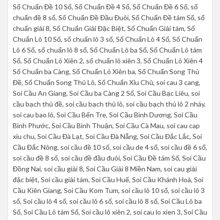
Số Chuẩn Đề 10 Số, Số Chuẩn Đề 4 Số, Số Chuẩn Đề 6 Số, số
chuẩn đề 8 số, Số Chuẩn Đề Đầu Đuôi, Số Chuẩn Đề tám Số, số
chuẩn giải 8, Số Chuẩn Giải Đặc Biệt, Số Chuẩn Giải tám, Số
Chuẩn Lô 10 Số, số chuẩn lô 3 số, Số Chuẩn Lô 4 Số, Số Chuẩn
Lô 6 Số, số chuẩn lô 8 số, Số Chuẩn Lô ba Số, Số Chuẩn Lô tám
Số, Số Chuẩn Lô Xiên 2, số chuẩn lô xiên 3, Số Chuẩn Lô Xiên 4
Số Chuẩn ba Càng, Số Chuẩn Lô Xiên ba, Số Chuẩn Song Thủ
Đề, Số Chuẩn Song Thủ Lô, Số Chuẩn Xỉu Chủ, soi cau 3 cang,
Soi Cầu An Giang, Soi Cầu ba Càng 2 Số, Soi Cầu Bạc Liêu, soi
cầu bạch thủ đề, soi cầu bạch thủ lô, soi cầu bạch thủ lô 2 nháy,
soi cau bao lô, Soi Cầu Bến Tre, Soi Cầu Bình Dương, Soi Cầu
Bình Phước, Soi Cầu Bình Thuận, Soi Cầu Cà Mau, soi cau cap
xiu chu, Soi Cầu Đà Lạt, Soi Cầu Đà Nẵng, Soi Cầu Đắc Lắc, Soi
Cầu Đắc Nông, soi cầu đề 10 số, soi cầu de 4 số, soi cầu đề 6 số,
soi cầu đề 8 số, soi cầu đề đầu đuôi, Soi Cầu Đề tám Số, Soi Cầu
Đồng Nai, soi cầu giải 8, Soi Cầu Giải 8 Miền Nam, soi cau giải
đặc biệt, Soi cầu giải tám, Soi Cầu Huế, Soi Cầu Khánh Hoà, Soi
Cầu Kiên Giang, Soi Cầu Kom Tum, soi cầu lô 10 số, soi cầu lô 3
số, Soi cầu lô 4 số, soi cầu lô 6 số, soi cầu lô 8 số, Soi Cầu Lô ba
Số, Soi Cầu Lô tám Số, Soi cầu lô xiên 2, soi cau lo xien 3, Soi Cầu