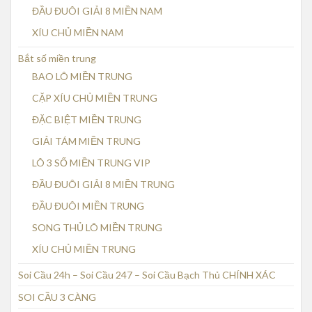
ĐẦU ĐUÔI GIẢI 8 MIỀN NAM
XÍU CHỦ MIỀN NAM
Bắt số miền trung
BAO LÔ MIỀN TRUNG
CẶP XÍU CHỦ MIỀN TRUNG
ĐẶC BIỆT MIỀN TRUNG
GIẢI TÁM MIỀN TRUNG
LÔ 3 SỐ MIỀN TRUNG VIP
ĐẦU ĐUÔI GIẢI 8 MIỀN TRUNG
ĐẦU ĐUÔI MIỀN TRUNG
SONG THỦ LÔ MIỀN TRUNG
XÍU CHỦ MIỀN TRUNG
Soi Cầu 24h – Soi Cầu 247 – Soi Cầu Bạch Thủ CHÍNH XÁC
SOI CẦU 3 CÀNG