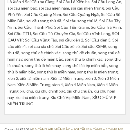
Lô Xiên 4 Soi Cầu ba Càng, Soi Cầu Lô Xiên ba, Soi Cầu Long An,
soi cau mien bac, soi cau mien nam, soi cau mien trung, Soi Cầu
Phú Yên, Soi Cầu Quảng Nam, Soi Cầu Quảng Ngãi, Soi Cầu Số
Miền Bắc, soi cầu song thủ đề, Soi cầu song thủ lô, Soi Cầu Tây
Ninh, Soi Cầu Thành Phố, Soi Cầu Tiền Giang, Soi Cầu Trà Vinh,
Soi Cầu TTH, Soi Cầu Từ Chuyên Gia, Soi Cầu Vĩnh Long, SOI
CẦU VIP, Soi Cầu Vũng Tàu, soi cầu xiên 2, Soi Cầu xiên 3, Soi
cầu xiên 4, soi cau xỉu chủ, Soi Cầu xổ số, Soi cầu XSMB, song
thu đề, song thủ đề chính xác, song thủ đề chuẩn, song thủ đề
hôm nay, song thủ đề miền bắc, song thủ lô chính xác, song thủ
lô chuẩn, song thủ lô hôm nay, song thủ lô kép miền bắc, song
thủ lô miền bắc, song thủ lô miền nam, song thu lo mien trung,
xien 2, xiên 2 miền nam, Xiên 2 Miền Trung, xiên 3, Xiên 3 Miền
Nam, Xiên 3 Miền Trung, xien 4, Xiên 4 Miền Nam, Xiên 4 Miền
Trung, xỉu chủ, xỉu chủ chính xác, xỉu chủ chuẩn, xỉu chủ hôm
nay, xíu chủ miền trung, Xíu Chủ Vip Miền Nam, XỈU CHỦ VIP
MIỀN TRUNG
Copyright © 2026
BA CÀNG VIP MIỀN BẮC – SOI CẦU BA CÀNG – 3CANG MB
.