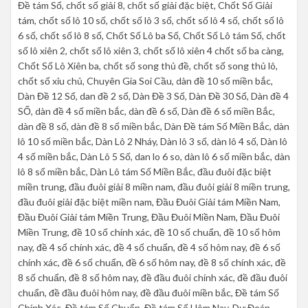
Đề tám Số, chốt số giải 8, chốt số giải đặc biệt, Chốt Số Giải
tám, chốt số lô 10 số, chốt số lô 3 số, chốt số lô 4 số, chốt số lô
6 số, chốt số lô 8 số, Chốt Số Lô ba Số, Chốt Số Lô tám Số, chốt
số lô xiên 2, chốt số lô xiên 3, chốt số lô xiên 4 chốt số ba càng,
Chốt Số Lô Xiên ba, chốt số song thủ đề, chốt số song thủ lô,
chốt số xỉu chủ, Chuyên Gia Soi Cầu, dàn đề 10 số miền bắc,
Dàn Đề 12 Số, dan đề 2 số, Dàn Đề 3 Số, Dàn Đề 30 Số, Dàn đề 4
SỐ, dàn đề 4 số miền bắc, dàn đề 6 số, Dàn đề 6 số miền Bắc,
dàn đề 8 số, dàn đề 8 số miền bắc, Dàn Đề tám Số Miền Bắc, dàn
lô 10 số miền bắc, Dàn Lô 2 Nháy, Dàn lô 3 số, dàn lô 4 số, Dàn lô
4 số miền bắc, Dàn Lô 5 Số, dan lo 6 so, dàn lô 6 số miền bắc, dàn
lô 8 số miền bắc, Dàn Lô tám Số Miền Bắc, đầu đuôi đặc biệt
miền trung, đầu đuôi giải 8 miền nam, đầu đuôi giải 8 miền trung,
đầu đuôi giải đặc biệt miền nam, Đầu Đuôi Giải tám Miền Nam,
Đầu Đuôi Giải tám Miền Trung, Đầu Đuôi Miền Nam, Đầu Đuôi
Miền Trung, đề 10 số chính xác, đề 10 số chuẩn, đề 10 số hôm
nay, đề 4 số chính xác, đề 4 số chuẩn, đề 4 số hôm nay, đề 6 số
chính xác, đề 6 số chuẩn, đề 6 số hôm nay, đề 8 số chính xác, đề
8 số chuẩn, đề 8 số hôm nay, đề đầu đuôi chính xác, đề đầu đuôi
chuẩn, đề đầu đuôi hôm nay, đề đầu đuôi miền bắc, Đề tám Số
Chính Xác, Đề tám Số Chuẩn, Đề tám Số Hôm Nay, Dự Đoán