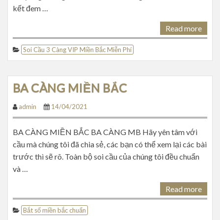
kết đem …
Read more
Soi Cầu 3 Càng VIP Miền Bắc Miễn Phí
BA CÀNG MIỀN BẮC
admin
14/04/2021
BA CÀNG MIỀN BẮC BA CÀNG MB Hãy yên tâm với
cầu mà chúng tôi đã chia sẻ, các bạn có thể xem lại các bài
trước thì sẽ rõ. Toàn bộ soi cầu của chúng tôi đều chuẩn
và …
Read more
Bắt số miền bắc chuẩn