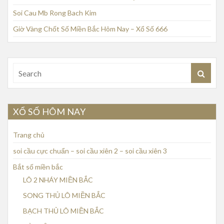
Soi Cau Mb Rong Bach Kim
Giờ Vàng Chốt Số Miền Bắc Hôm Nay – Xổ Số 666
XỔ SỐ HÔM NAY
Trang chủ
soi cầu cực chuẩn – soi cầu xiên 2 – soi cầu xiên 3
Bắt số miền bắc
LÔ 2 NHÁY MIỀN BẮC
SONG THỦ LÔ MIỀN BẮC
BẠCH THỦ LÔ MIỀN BẮC