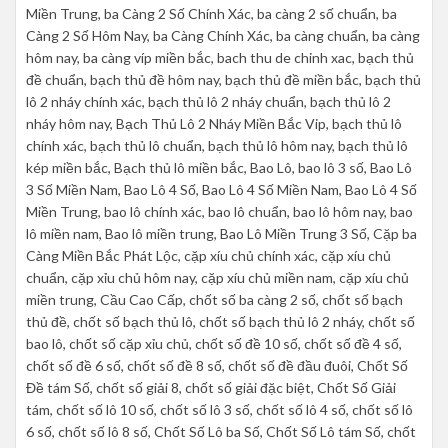
Miền Trung, ba Càng 2 Số Chính Xác, ba càng 2 số chuẩn, ba
Càng 2 Số Hôm Nay, ba Càng Chính Xác, ba càng chuẩn, ba càng
hôm nay, ba càng víp miền bắc, bach thu de chinh xac, bạch thủ
đề chuẩn, bạch thủ đề hôm nay, bạch thủ đề miền bắc, bạch thủ
lô 2 nháy chính xác, bạch thủ lô 2 nháy chuẩn, bạch thủ lô 2
nháy hôm nay, Bạch Thủ Lô 2 Nháy Miền Bắc Vip, bạch thủ lô
chính xác, bạch thủ lô chuẩn, bạch thủ lô hôm nay, bạch thủ lô
kép miền bắc, Bạch thủ lô miền bắc, Bao Lô, bao lô 3 số, Bao Lô
3 Số Miền Nam, Bao Lô 4 Số, Bao Lô 4 Số Miền Nam, Bao Lô 4 Số
Miền Trung, bao lô chính xác, bao lô chuẩn, bao lô hôm nay, bao
lô miền nam, Bao lô miền trung, Bao Lô Miền Trung 3 Số, Cặp ba
Càng Miền Bắc Phát Lộc, cặp xíu chủ chính xác, cặp xíu chủ
chuẩn, cặp xỉu chủ hôm nay, cặp xíu chủ miền nam, cặp xíu chủ
miền trung, Cầu Cao Cấp, chốt số ba càng 2 số, chốt số bạch
thủ đề, chốt số bạch thủ lô, chốt số bạch thủ lô 2 nháy, chốt số
bao lô, chốt số cặp xỉu chủ, chốt số đề 10 số, chốt số đề 4 số,
chốt số đề 6 số, chốt số đề 8 số, chốt số đề đầu đuôi, Chốt Số
Đề tám Số, chốt số giải 8, chốt số giải đặc biệt, Chốt Số Giải
tám, chốt số lô 10 số, chốt số lô 3 số, chốt số lô 4 số, chốt số lô
6 số, chốt số lô 8 số, Chốt Số Lô ba Số, Chốt Số Lô tám Số, chốt