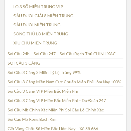
LÔ 3 SỐ MIỀN TRUNG VIP
ĐẦU ĐUÔI GIẢI 8 MIỀN TRUNG
ĐẦU ĐUÔI MIỀN TRUNG
SONG THỦ LÔ MIỀN TRUNG
XÍU CHỦ MIỀN TRUNG
Soi Cầu 24h – Soi Cầu 247 – Soi Cầu Bạch Thủ CHÍNH XÁC
SOI CẦU 3 CÀNG
Soi Cầu 3 Càng 3 Miền Tỷ Lệ Trúng 99%
Soi Cầu 3 Càng Miền Nam Cực Chuẩn Miễn Phí Hôm Nay 100%
Soi Cầu 3 Càng VIP Miền Bắc Miễn Phí
Soi Cầu 3 Càng VIP Miền Bắc Miễn Phí – Dự Đoán 247
Soi Cầu Mb Chính Xác Miễn Phí Soi Cầu Lô Chính Xác
Soi Cau Mb Rong Bach Kim
Giờ Vàng Chốt Số Miền Bắc Hôm Nay – Xổ Số 666