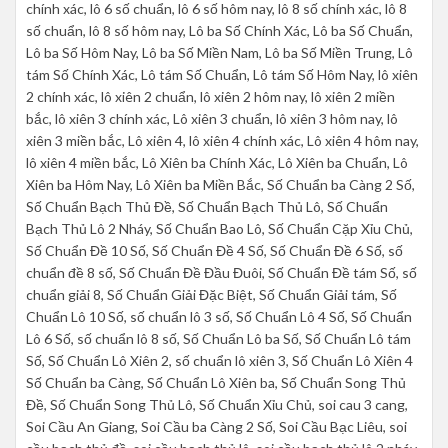
chính xác, lô 6 số chuẩn, lô 6 số hôm nay, lô 8 số chính xác, lô 8
số chuẩn, lô 8 số hôm nay, Lô ba Số Chính Xác, Lô ba Số Chuẩn,
Lô ba Số Hôm Nay, Lô ba Số Miền Nam, Lô ba Số Miền Trung, Lô
tám Số Chính Xác, Lô tám Số Chuẩn, Lô tám Số Hôm Nay, lô xiên
2 chính xác, lô xiên 2 chuẩn, lô xiên 2 hôm nay, lô xiên 2 miền
bắc, lô xiên 3 chính xác, Lô xiên 3 chuẩn, lô xiên 3 hôm nay, lô
xiên 3 miền bắc, Lô xiên 4, lô xiên 4 chính xác, Lô xiên 4 hôm nay,
lô xiên 4 miền bắc, Lô Xiên ba Chính Xác, Lô Xiên ba Chuẩn, Lô
Xiên ba Hôm Nay, Lô Xiên ba Miền Bắc, Số Chuẩn ba Càng 2 Số,
Số Chuẩn Bạch Thủ Đề, Số Chuẩn Bạch Thủ Lô, Số Chuẩn
Bạch Thủ Lô 2 Nháy, Số Chuẩn Bao Lô, Số Chuẩn Cặp Xỉu Chủ,
Số Chuẩn Đề 10 Số, Số Chuẩn Đề 4 Số, Số Chuẩn Đề 6 Số, số
chuẩn đề 8 số, Số Chuẩn Đề Đầu Đuôi, Số Chuẩn Đề tám Số, số
chuẩn giải 8, Số Chuẩn Giải Đặc Biệt, Số Chuẩn Giải tám, Số
Chuẩn Lô 10 Số, số chuẩn lô 3 số, Số Chuẩn Lô 4 Số, Số Chuẩn
Lô 6 Số, số chuẩn lô 8 số, Số Chuẩn Lô ba Số, Số Chuẩn Lô tám
Số, Số Chuẩn Lô Xiên 2, số chuẩn lô xiên 3, Số Chuẩn Lô Xiên 4
Số Chuẩn ba Càng, Số Chuẩn Lô Xiên ba, Số Chuẩn Song Thủ
Đề, Số Chuẩn Song Thủ Lô, Số Chuẩn Xỉu Chủ, soi cau 3 cang,
Soi Cầu An Giang, Soi Cầu ba Càng 2 Số, Soi Cầu Bạc Liêu, soi