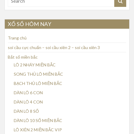
XỔ SỐ HÔM NAY
Trang chủ
soi cầu cực chuẩn – soi cầu xiên 2 – soi cầu xiên 3
Bắt số miền bắc
LÔ 2 NHÁY MIỀN BẮC
SONG THỦ LÔ MIỀN BẮC
BẠCH THỦ LÔ MIỀN BẮC
DÀN LÔ 6 CON
DÀN LÔ 4 CON
DÀN LÔ 8 SỐ
DÀN LÔ 10 SỐ MIỀN BẮC
LÔ XIÊN 2 MIỀN BẮC VIP