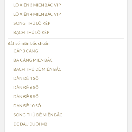
LÔ XIÊN 3 MIỀN BẮC VIP
LÔ XIÊN 4 MIỀN BẮC VIP
SONG THỦ LÔ KÉP
BẠCH THỦ LÔ KÉP
Bắt số miền bắc chuẩn
CẶP 3 CÀNG
BA CÀNG MIỀN BẮC
BẠCH THỦ ĐỀ MIỀN BẮC
DÀN ĐỀ 4 SỐ
DÀN ĐỀ 6 SỐ
DÀN ĐỀ 8 SỐ
DÀN ĐỀ 10 SỐ
SONG THỦ ĐỀ MIỀN BẮC
ĐỀ ĐẦU ĐUÔI MB