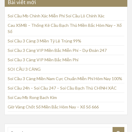
Bài viết mới
Soi Cầu Mb Chính Xác Miễn Phí Soi Cầu Lô Chính Xác
Cau XSMB – Thống Kê Cầu Bạch Thủ Miền Bắc Hôm Nay – Xổ
Số
Soi Cầu 3 Càng 3 Miền Tỷ Lệ Trúng 99%
Soi Cầu 3 Càng VIP Miền Bắc Miễn Phí – Dự Đoán 247
Soi Cầu 3 Càng VIP Miền Bắc Miễn Phí
SOI CẦU 3 CÀNG
Soi Cầu 3 Càng Miền Nam Cực Chuẩn Miễn Phí Hôm Nay 100%
Soi Cầu 24h – Soi Cầu 247 – Soi Cầu Bạch Thủ CHÍNH XÁC
Soi Cau Mb Rong Bach Kim
Giờ Vàng Chốt Số Miền Bắc Hôm Nay – Xổ Số 666