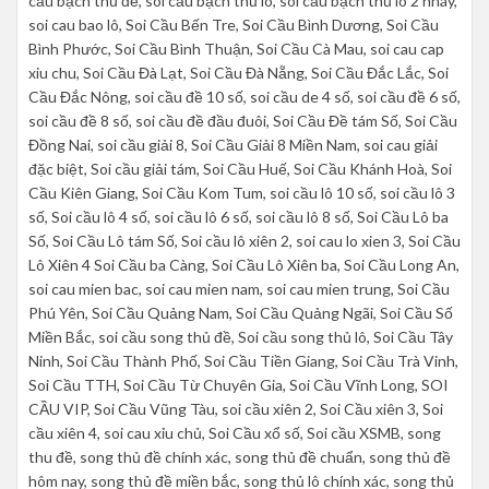
cầu bạch thủ đề, soi cầu bạch thủ lô, soi cầu bạch thủ lô 2 nháy,
soi cau bao lô, Soi Cầu Bến Tre, Soi Cầu Bình Dương, Soi Cầu
Bình Phước, Soi Cầu Bình Thuận, Soi Cầu Cà Mau, soi cau cap
xiu chu, Soi Cầu Đà Lạt, Soi Cầu Đà Nẵng, Soi Cầu Đắc Lắc, Soi
Cầu Đắc Nông, soi cầu đề 10 số, soi cầu de 4 số, soi cầu đề 6 số,
soi cầu đề 8 số, soi cầu đề đầu đuôi, Soi Cầu Đề tám Số, Soi Cầu
Đồng Nai, soi cầu giải 8, Soi Cầu Giải 8 Miền Nam, soi cau giải
đặc biệt, Soi cầu giải tám, Soi Cầu Huế, Soi Cầu Khánh Hoà, Soi
Cầu Kiên Giang, Soi Cầu Kom Tum, soi cầu lô 10 số, soi cầu lô 3
số, Soi cầu lô 4 số, soi cầu lô 6 số, soi cầu lô 8 số, Soi Cầu Lô ba
Số, Soi Cầu Lô tám Số, Soi cầu lô xiên 2, soi cau lo xien 3, Soi Cầu
Lô Xiên 4 Soi Cầu ba Càng, Soi Cầu Lô Xiên ba, Soi Cầu Long An,
soi cau mien bac, soi cau mien nam, soi cau mien trung, Soi Cầu
Phú Yên, Soi Cầu Quảng Nam, Soi Cầu Quảng Ngãi, Soi Cầu Số
Miền Bắc, soi cầu song thủ đề, Soi cầu song thủ lô, Soi Cầu Tây
Ninh, Soi Cầu Thành Phố, Soi Cầu Tiền Giang, Soi Cầu Trà Vinh,
Soi Cầu TTH, Soi Cầu Từ Chuyên Gia, Soi Cầu Vĩnh Long, SOI
CẦU VIP, Soi Cầu Vũng Tàu, soi cầu xiên 2, Soi Cầu xiên 3, Soi
cầu xiên 4, soi cau xỉu chủ, Soi Cầu xổ số, Soi cầu XSMB, song
thu đề, song thủ đề chính xác, song thủ đề chuẩn, song thủ đề
hôm nay, song thủ đề miền bắc, song thủ lô chính xác, song thủ