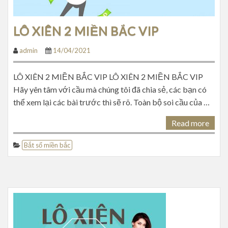
LÔ XIÊN 2 MIỀN BẮC VIP
admin
14/04/2021
LÔ XIÊN 2 MIỀN BẮC VIP LÔ XIÊN 2 MIỀN BẮC VIP
Hãy yên tâm với cầu mà chúng tôi đã chia sẻ, các bạn có
thể xem lại các bài trước thì sẽ rõ. Toàn bộ soi cầu của …
Read more
Bắt số miền bắc