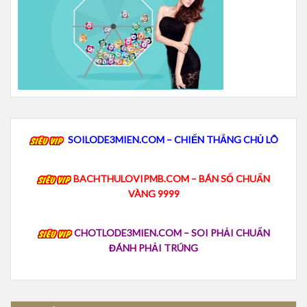
SOILODE3MIEN.COM – CHIẾN THẮNG CHỦ LÔ
BACHTHULOVIPMB.COM – BÁN SỐ CHUẨN
VÀNG 9999
CHOTLODE3MIEN.COM – SOI PHẢI CHUẨN
ĐÁNH PHẢI TRÚNG