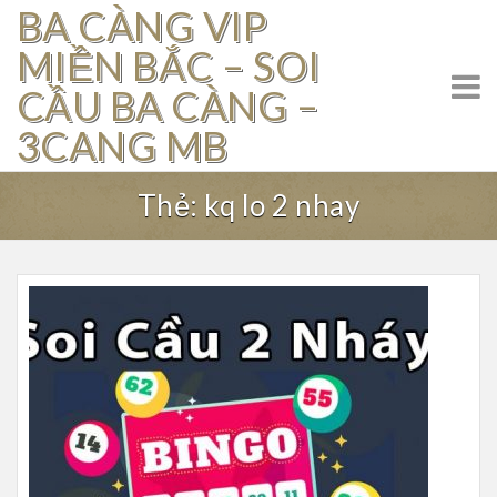
BA CÀNG VIP
Skip
to
MIỀN BẮC – SOI
content
CẦU BA CÀNG –
3CANG MB
Thẻ:
kq lo 2 nhay