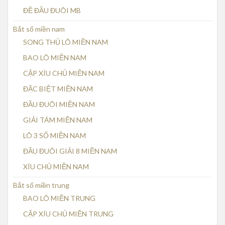
ĐỀ ĐẦU ĐUÔI MB
Bắt số miền nam
SONG THỦ LÔ MIỀN NAM
BAO LÔ MIỀN NAM
CẶP XÍU CHỦ MIỀN NAM
ĐẶC BIỆT MIỀN NAM
ĐẦU ĐUÔI MIỀN NAM
GIẢI TÁM MIỀN NAM
LÔ 3 SỐ MIỀN NAM
ĐẦU ĐUÔI GIẢI 8 MIỀN NAM
XÍU CHỦ MIỀN NAM
Bắt số miền trung
BAO LÔ MIỀN TRUNG
CẶP XÍU CHỦ MIỀN TRUNG