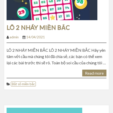
LÔ 2 NHÁY MIỀN BẮC
admin
14/04/2021
LÔ 2 NHÁY MIỀN BẮC LÔ 2 NHÁY MIỀN BẮC Hãy yên
tâm với cầu mà chúng tôi đã chia sẻ, các bạn có thể xem
lại các bài trước thì sẽ rõ. Toàn bộ soi cầu của chúng tôi …
Read more
Bắt số miền bắc