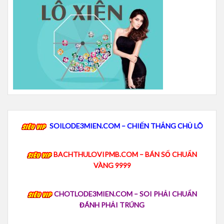
SOILODE3MIEN.COM – CHIẾN THẮNG CHỦ LÔ
BACHTHULOVIPMB.COM – BÁN SỐ CHUẨN
VÀNG 9999
CHOTLODE3MIEN.COM – SOI PHẢI CHUẨN
ĐÁNH PHẢI TRÚNG