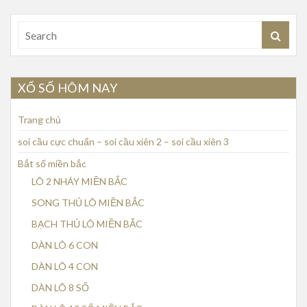
XỔ SỐ HÔM NAY
Trang chủ
soi cầu cực chuẩn – soi cầu xiên 2 – soi cầu xiên 3
Bắt số miền bắc
LÔ 2 NHÁY MIỀN BẮC
SONG THỦ LÔ MIỀN BẮC
BẠCH THỦ LÔ MIỀN BẮC
DÀN LÔ 6 CON
DÀN LÔ 4 CON
DÀN LÔ 8 SỐ