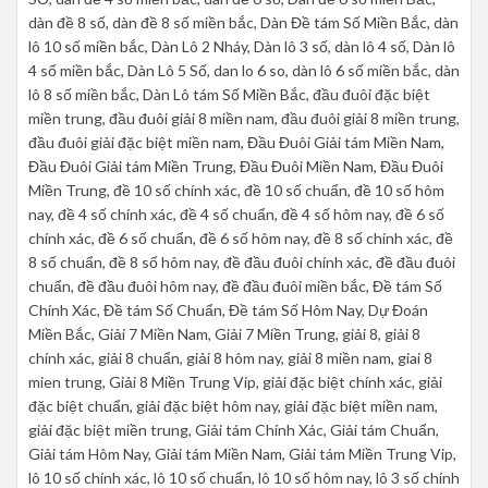
dàn đề 8 số, dàn đề 8 số miền bắc, Dàn Đề tám Số Miền Bắc, dàn
lô 10 số miền bắc, Dàn Lô 2 Nháy, Dàn lô 3 số, dàn lô 4 số, Dàn lô
4 số miền bắc, Dàn Lô 5 Số, dan lo 6 so, dàn lô 6 số miền bắc, dàn
lô 8 số miền bắc, Dàn Lô tám Số Miền Bắc, đầu đuôi đặc biệt
miền trung, đầu đuôi giải 8 miền nam, đầu đuôi giải 8 miền trung,
đầu đuôi giải đặc biệt miền nam, Đầu Đuôi Giải tám Miền Nam,
Đầu Đuôi Giải tám Miền Trung, Đầu Đuôi Miền Nam, Đầu Đuôi
Miền Trung, đề 10 số chính xác, đề 10 số chuẩn, đề 10 số hôm
nay, đề 4 số chính xác, đề 4 số chuẩn, đề 4 số hôm nay, đề 6 số
chính xác, đề 6 số chuẩn, đề 6 số hôm nay, đề 8 số chính xác, đề
8 số chuẩn, đề 8 số hôm nay, đề đầu đuôi chính xác, đề đầu đuôi
chuẩn, đề đầu đuôi hôm nay, đề đầu đuôi miền bắc, Đề tám Số
Chính Xác, Đề tám Số Chuẩn, Đề tám Số Hôm Nay, Dự Đoán
Miền Bắc, Giải 7 Miền Nam, Giải 7 Miền Trung, giải 8, giải 8
chính xác, giải 8 chuẩn, giải 8 hôm nay, giải 8 miền nam, giai 8
mien trung, Giải 8 Miền Trung Vip, giải đặc biệt chính xác, giải
đặc biệt chuẩn, giải đặc biệt hôm nay, giải đặc biệt miền nam,
giải đặc biệt miền trung, Giải tám Chính Xác, Giải tám Chuẩn,
Giải tám Hôm Nay, Giải tám Miền Nam, Giải tám Miền Trung Vip,
lô 10 số chính xác, lô 10 số chuẩn, lô 10 số hôm nay, lô 3 số chính