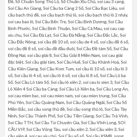
Đề, Số Chuẩn Song Thủ Lô, Số Chuẩn Xỉu Chủ, soi cau 3 cang,
Soi Cầu An Giang, Soi Cầu ba Càng 2 Số, Soi Cầu Bạc Liêu, soi
cầu bạch thủ đề, soi cầu bạch thủ lô, soi cầu bạch thủ lô 2 nháy,
soi cau bao lô, Soi Cầu Bến Tre, Soi Cầu Bình Dương, Soi Cầu
Bình Phước, Soi Cầu Bình Thuận, Soi Cầu Cà Mau, soi cau cap
xiu chu, Soi Cầu Đà Lạt, Soi Cầu Đà Nẵng, Soi Cầu Đắc Lắc, Soi
Cầu Đắc Nông, soi cầu đề 10 số, soi cầu de 4 số, soi cầu đề 6 số,
soi cầu đề 8 số, soi cầu đề đầu đuôi, Soi Cầu Đề tám Số, Soi Cầu
Đồng Nai, soi cầu giải 8, Soi Cầu Giải 8 Miền Nam, soi cau giải
đặc biệt, Soi cầu giải tám, Soi Cầu Huế, Soi Cầu Khánh Hoà, Soi
Cầu Kiên Giang, Soi Cầu Kom Tum, soi cầu lô 10 số, soi cầu lô 3
số, Soi cầu lô 4 số, soi cầu lô 6 số, soi cầu lô 8 số, Soi Cầu Lô ba
Số, Soi Cầu Lô tám Số, Soi cầu lô xiên 2, soi cau lo xien 3, Soi Cầu
Lô Xiên 4 Soi Cầu ba Càng, Soi Cầu Lô Xiên ba, Soi Cầu Long An,
soi cau mien bac, soi cau mien nam, soi cau mien trung, Soi Cầu
Phú Yên, Soi Cầu Quảng Nam, Soi Cầu Quảng Ngãi, Soi Cầu Số
Miền Bắc, soi cầu song thủ đề, Soi cầu song thủ lô, Soi Cầu Tây
Ninh, Soi Cầu Thành Phố, Soi Cầu Tiền Giang, Soi Cầu Trà Vinh,
Soi Cầu TTH, Soi Cầu Từ Chuyên Gia, Soi Cầu Vĩnh Long, SOI
CẦU VIP, Soi Cầu Vũng Tàu, soi cầu xiên 2, Soi Cầu xiên 3, Soi
cầu xiên 4, soi cau xỉu chủ, Soi Cầu xổ số, Soi cầu XSMB, song