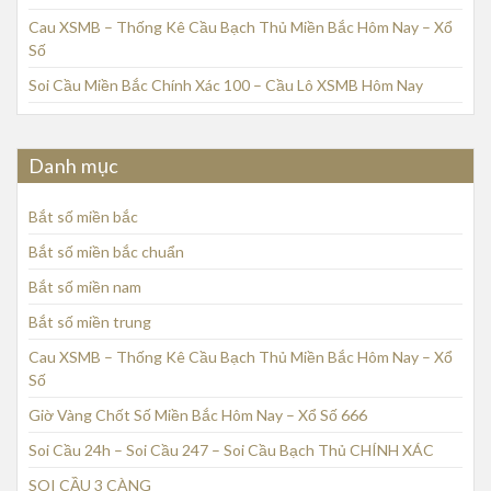
Cau XSMB – Thống Kê Cầu Bạch Thủ Miền Bắc Hôm Nay – Xổ
Số
Soi Cầu Miền Bắc Chính Xác 100 – Cầu Lô XSMB Hôm Nay
Danh mục
Bắt số miền bắc
Bắt số miền bắc chuẩn
Bắt số miền nam
Bắt số miền trung
Cau XSMB – Thống Kê Cầu Bạch Thủ Miền Bắc Hôm Nay – Xổ
Số
Giờ Vàng Chốt Số Miền Bắc Hôm Nay – Xổ Số 666
Soi Cầu 24h – Soi Cầu 247 – Soi Cầu Bạch Thủ CHÍNH XÁC
SOI CẦU 3 CÀNG