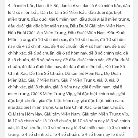
4 số miền bắc, Dàn Lô 5 Số, dan lo 6 so, dàn lô 6 số miền bắc, dàn
lô 8 số miền bắc, Dàn Lô tám Số Miền Bắc, đầu đuôi đặc biệt
miền trung, đầu đuôi giải 8 miền nam, đầu đuôi giải 8 miền trung,
đầu đuôi giải đặc biệt miền nam, Đầu Đuôi Giải tám Miền Nam,
Đầu Đuôi Giải tám Miền Trung, Đầu Đuôi Miền Nam, Đầu Đuôi
Miền Trung, đề 10 số chính xác, đề 10 số chuẩn, đề 10 số hôm
nay, đề 4 số chính xác, đề 4 số chuẩn, đề 4 số hôm nay, đề 6 số
chính xác, đề 6 số chuẩn, đề 6 số hôm nay, đề 8 số chính xác, đề
8 số chuẩn, đề 8 số hôm nay, đề đầu đuôi chính xác, đề đầu đuôi
chuẩn, đề đầu đuôi hôm nay, đề đầu đuôi miền bắc, Đề tám Số
Chính Xác, Đề tám Số Chuẩn, Đề tám Số Hôm Nay, Dự Đoán
Miền Bắc, Giải 7 Miền Nam, Giải 7 Miền Trung, giải 8, giải 8
chính xác, giải 8 chuẩn, giải 8 hôm nay, giải 8 miền nam, giai 8
mien trung, Giải 8 Miền Trung Vip, giải đặc biệt chính xác, giải
đặc biệt chuẩn, giải đặc biệt hôm nay, giải đặc biệt miền nam,
giải đặc biệt miền trung, Giải tám Chính Xác, Giải tám Chuẩn,
Giải tám Hôm Nay, Giải tám Miền Nam, Giải tám Miền Trung Vip,
lô 10 số chính xác, lô 10 số chuẩn, lô 10 số hôm nay, lô 3 số chính
xác, lô 3 số chuẩn, lô 3 số hôm nay, lô 3 số miền nam, lô 3 số miền
trung, lô 4 số chính xác, lô 4 số chuẩn, lô 4 số hôm nay, lô 6 số