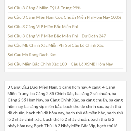
Soi Cầu 3 Càng 3 Miền Tỷ Lệ Trúng 99%
Soi Cầu 3 Càng Miền Nam Cực Chuẩn Miễn Phí Hôm Nay 100%
Soi Cầu 3 Càng VIP Miền Bắc Miễn Phí
Soi Cầu 3 Càng VIP Miền Bắc Miễn Phí – Dự Đoán 247
Soi Cầu Mb Chính Xác Miễn Phí Soi Cầu Lô Chính Xác
Soi Cau Mb Rong Bach Kim
Soi Cầu Miền Bắc Chính Xác 100 – Cầu Lô XSMB Hôm Nay
3 Càng Đầu Đuôi Miền Nam, 3 cang hom nay, 4 càng, 4 Càng
Miền Trung, ba Càng 2 Số Chính Xác, ba càng 2 số chuẩn, ba
Càng 2 Số Hôm Nay, ba Càng Chính Xác, ba càng chuẩn, ba càng
hôm nay, ba càng víp miền bắc, bach thu de chinh xac, bạch thủ
đề chuẩn, bạch thủ đề hôm nay, bạch thủ đề miền bắc, bạch thủ
lô 2 nháy chính xác, bạch thủ lô 2 nháy chuẩn, bạch thủ lô 2
nháy hôm nay, Bạch Thủ Lô 2 Nháy Miền Bắc Vip, bạch thủ lô