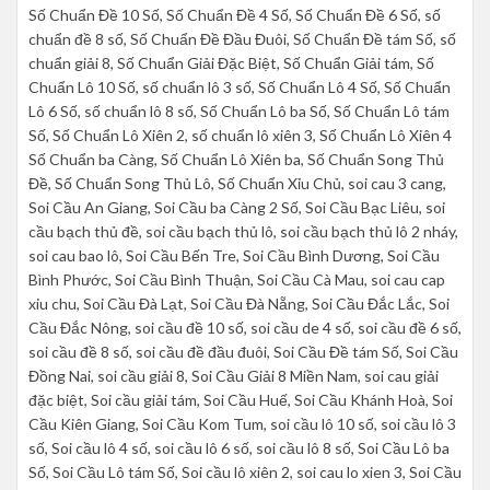
Số Chuẩn Đề 10 Số, Số Chuẩn Đề 4 Số, Số Chuẩn Đề 6 Số, số
chuẩn đề 8 số, Số Chuẩn Đề Đầu Đuôi, Số Chuẩn Đề tám Số, số
chuẩn giải 8, Số Chuẩn Giải Đặc Biệt, Số Chuẩn Giải tám, Số
Chuẩn Lô 10 Số, số chuẩn lô 3 số, Số Chuẩn Lô 4 Số, Số Chuẩn
Lô 6 Số, số chuẩn lô 8 số, Số Chuẩn Lô ba Số, Số Chuẩn Lô tám
Số, Số Chuẩn Lô Xiên 2, số chuẩn lô xiên 3, Số Chuẩn Lô Xiên 4
Số Chuẩn ba Càng, Số Chuẩn Lô Xiên ba, Số Chuẩn Song Thủ
Đề, Số Chuẩn Song Thủ Lô, Số Chuẩn Xỉu Chủ, soi cau 3 cang,
Soi Cầu An Giang, Soi Cầu ba Càng 2 Số, Soi Cầu Bạc Liêu, soi
cầu bạch thủ đề, soi cầu bạch thủ lô, soi cầu bạch thủ lô 2 nháy,
soi cau bao lô, Soi Cầu Bến Tre, Soi Cầu Bình Dương, Soi Cầu
Bình Phước, Soi Cầu Bình Thuận, Soi Cầu Cà Mau, soi cau cap
xiu chu, Soi Cầu Đà Lạt, Soi Cầu Đà Nẵng, Soi Cầu Đắc Lắc, Soi
Cầu Đắc Nông, soi cầu đề 10 số, soi cầu de 4 số, soi cầu đề 6 số,
soi cầu đề 8 số, soi cầu đề đầu đuôi, Soi Cầu Đề tám Số, Soi Cầu
Đồng Nai, soi cầu giải 8, Soi Cầu Giải 8 Miền Nam, soi cau giải
đặc biệt, Soi cầu giải tám, Soi Cầu Huế, Soi Cầu Khánh Hoà, Soi
Cầu Kiên Giang, Soi Cầu Kom Tum, soi cầu lô 10 số, soi cầu lô 3
số, Soi cầu lô 4 số, soi cầu lô 6 số, soi cầu lô 8 số, Soi Cầu Lô ba
Số, Soi Cầu Lô tám Số, Soi cầu lô xiên 2, soi cau lo xien 3, Soi Cầu