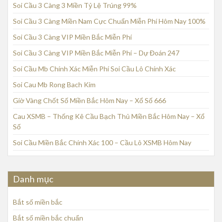
Soi Cầu 3 Càng 3 Miền Tỷ Lệ Trúng 99%
Soi Cầu 3 Càng Miền Nam Cực Chuẩn Miễn Phí Hôm Nay 100%
Soi Cầu 3 Càng VIP Miền Bắc Miễn Phí
Soi Cầu 3 Càng VIP Miền Bắc Miễn Phí – Dự Đoán 247
Soi Cầu Mb Chính Xác Miễn Phí Soi Cầu Lô Chính Xác
Soi Cau Mb Rong Bach Kim
Giờ Vàng Chốt Số Miền Bắc Hôm Nay – Xổ Số 666
Cau XSMB – Thống Kê Cầu Bạch Thủ Miền Bắc Hôm Nay – Xổ
Số
Soi Cầu Miền Bắc Chính Xác 100 – Cầu Lô XSMB Hôm Nay
Danh mục
Bắt số miền bắc
Bắt số miền bắc chuẩn