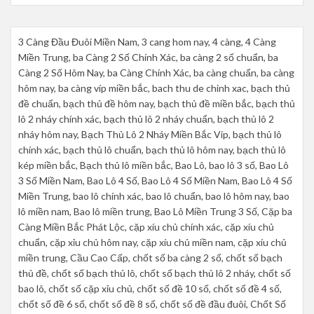
3 Càng Đầu Đuôi Miền Nam, 3 cang hom nay, 4 càng, 4 Càng
Miền Trung, ba Càng 2 Số Chính Xác, ba càng 2 số chuẩn, ba
Càng 2 Số Hôm Nay, ba Càng Chính Xác, ba càng chuẩn, ba càng
hôm nay, ba càng víp miền bắc, bach thu de chinh xac, bạch thủ
đề chuẩn, bạch thủ đề hôm nay, bạch thủ đề miền bắc, bạch thủ
lô 2 nháy chính xác, bạch thủ lô 2 nháy chuẩn, bạch thủ lô 2
nháy hôm nay, Bạch Thủ Lô 2 Nháy Miền Bắc Vip, bạch thủ lô
chính xác, bạch thủ lô chuẩn, bạch thủ lô hôm nay, bạch thủ lô
kép miền bắc, Bạch thủ lô miền bắc, Bao Lô, bao lô 3 số, Bao Lô
3 Số Miền Nam, Bao Lô 4 Số, Bao Lô 4 Số Miền Nam, Bao Lô 4 Số
Miền Trung, bao lô chính xác, bao lô chuẩn, bao lô hôm nay, bao
lô miền nam, Bao lô miền trung, Bao Lô Miền Trung 3 Số, Cặp ba
Càng Miền Bắc Phát Lộc, cặp xíu chủ chính xác, cặp xíu chủ
chuẩn, cặp xỉu chủ hôm nay, cặp xíu chủ miền nam, cặp xíu chủ
miền trung, Cầu Cao Cấp, chốt số ba càng 2 số, chốt số bạch
thủ đề, chốt số bạch thủ lô, chốt số bạch thủ lô 2 nháy, chốt số
bao lô, chốt số cặp xỉu chủ, chốt số đề 10 số, chốt số đề 4 số,
chốt số đề 6 số, chốt số đề 8 số, chốt số đề đầu đuôi, Chốt Số