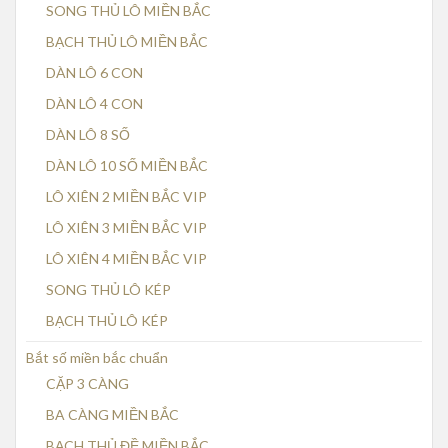
SONG THỦ LÔ MIỀN BẮC
BẠCH THỦ LÔ MIỀN BẮC
DÀN LÔ 6 CON
DÀN LÔ 4 CON
DÀN LÔ 8 SỐ
DÀN LÔ 10 SỐ MIỀN BẮC
LÔ XIÊN 2 MIỀN BẮC VIP
LÔ XIÊN 3 MIỀN BẮC VIP
LÔ XIÊN 4 MIỀN BẮC VIP
SONG THỦ LÔ KÉP
BẠCH THỦ LÔ KÉP
Bắt số miền bắc chuẩn
CẶP 3 CÀNG
BA CÀNG MIỀN BẮC
BẠCH THỦ ĐỀ MIỀN BẮC