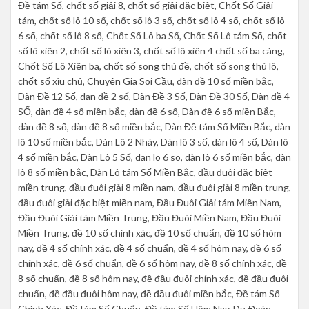
Đề tám Số, chốt số giải 8, chốt số giải đặc biệt, Chốt Số Giải
tám, chốt số lô 10 số, chốt số lô 3 số, chốt số lô 4 số, chốt số lô
6 số, chốt số lô 8 số, Chốt Số Lô ba Số, Chốt Số Lô tám Số, chốt
số lô xiên 2, chốt số lô xiên 3, chốt số lô xiên 4 chốt số ba càng,
Chốt Số Lô Xiên ba, chốt số song thủ đề, chốt số song thủ lô,
chốt số xỉu chủ, Chuyên Gia Soi Cầu, dàn đề 10 số miền bắc,
Dàn Đề 12 Số, dan đề 2 số, Dàn Đề 3 Số, Dàn Đề 30 Số, Dàn đề 4
SỐ, dàn đề 4 số miền bắc, dàn đề 6 số, Dàn đề 6 số miền Bắc,
dàn đề 8 số, dàn đề 8 số miền bắc, Dàn Đề tám Số Miền Bắc, dàn
lô 10 số miền bắc, Dàn Lô 2 Nháy, Dàn lô 3 số, dàn lô 4 số, Dàn lô
4 số miền bắc, Dàn Lô 5 Số, dan lo 6 so, dàn lô 6 số miền bắc, dàn
lô 8 số miền bắc, Dàn Lô tám Số Miền Bắc, đầu đuôi đặc biệt
miền trung, đầu đuôi giải 8 miền nam, đầu đuôi giải 8 miền trung,
đầu đuôi giải đặc biệt miền nam, Đầu Đuôi Giải tám Miền Nam,
Đầu Đuôi Giải tám Miền Trung, Đầu Đuôi Miền Nam, Đầu Đuôi
Miền Trung, đề 10 số chính xác, đề 10 số chuẩn, đề 10 số hôm
nay, đề 4 số chính xác, đề 4 số chuẩn, đề 4 số hôm nay, đề 6 số
chính xác, đề 6 số chuẩn, đề 6 số hôm nay, đề 8 số chính xác, đề
8 số chuẩn, đề 8 số hôm nay, đề đầu đuôi chính xác, đề đầu đuôi
chuẩn, đề đầu đuôi hôm nay, đề đầu đuôi miền bắc, Đề tám Số
Chính Xác, Đề tám Số Chuẩn, Đề tám Số Hôm Nay, Dự Đoán