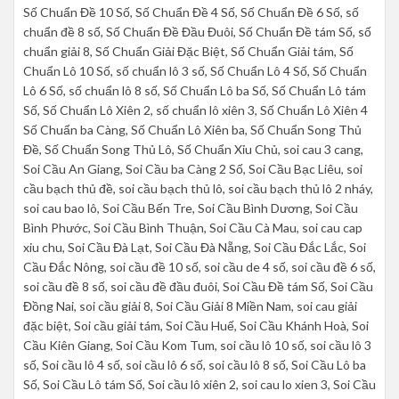
Số Chuẩn Đề 10 Số, Số Chuẩn Đề 4 Số, Số Chuẩn Đề 6 Số, số
chuẩn đề 8 số, Số Chuẩn Đề Đầu Đuôi, Số Chuẩn Đề tám Số, số
chuẩn giải 8, Số Chuẩn Giải Đặc Biệt, Số Chuẩn Giải tám, Số
Chuẩn Lô 10 Số, số chuẩn lô 3 số, Số Chuẩn Lô 4 Số, Số Chuẩn
Lô 6 Số, số chuẩn lô 8 số, Số Chuẩn Lô ba Số, Số Chuẩn Lô tám
Số, Số Chuẩn Lô Xiên 2, số chuẩn lô xiên 3, Số Chuẩn Lô Xiên 4
Số Chuẩn ba Càng, Số Chuẩn Lô Xiên ba, Số Chuẩn Song Thủ
Đề, Số Chuẩn Song Thủ Lô, Số Chuẩn Xỉu Chủ, soi cau 3 cang,
Soi Cầu An Giang, Soi Cầu ba Càng 2 Số, Soi Cầu Bạc Liêu, soi
cầu bạch thủ đề, soi cầu bạch thủ lô, soi cầu bạch thủ lô 2 nháy,
soi cau bao lô, Soi Cầu Bến Tre, Soi Cầu Bình Dương, Soi Cầu
Bình Phước, Soi Cầu Bình Thuận, Soi Cầu Cà Mau, soi cau cap
xiu chu, Soi Cầu Đà Lạt, Soi Cầu Đà Nẵng, Soi Cầu Đắc Lắc, Soi
Cầu Đắc Nông, soi cầu đề 10 số, soi cầu de 4 số, soi cầu đề 6 số,
soi cầu đề 8 số, soi cầu đề đầu đuôi, Soi Cầu Đề tám Số, Soi Cầu
Đồng Nai, soi cầu giải 8, Soi Cầu Giải 8 Miền Nam, soi cau giải
đặc biệt, Soi cầu giải tám, Soi Cầu Huế, Soi Cầu Khánh Hoà, Soi
Cầu Kiên Giang, Soi Cầu Kom Tum, soi cầu lô 10 số, soi cầu lô 3
số, Soi cầu lô 4 số, soi cầu lô 6 số, soi cầu lô 8 số, Soi Cầu Lô ba
Số, Soi Cầu Lô tám Số, Soi cầu lô xiên 2, soi cau lo xien 3, Soi Cầu