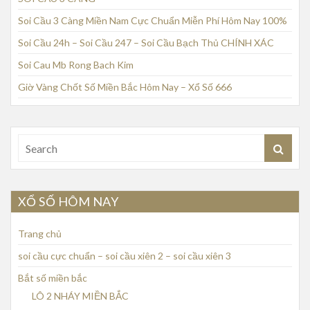
Soi Cầu 3 Càng Miền Nam Cực Chuẩn Miễn Phí Hôm Nay 100%
Soi Cầu 24h – Soi Cầu 247 – Soi Cầu Bạch Thủ CHÍNH XÁC
Soi Cau Mb Rong Bach Kim
Giờ Vàng Chốt Số Miền Bắc Hôm Nay – Xổ Số 666
XỔ SỐ HÔM NAY
Trang chủ
soi cầu cực chuẩn – soi cầu xiên 2 – soi cầu xiên 3
Bắt số miền bắc
LÔ 2 NHÁY MIỀN BẮC