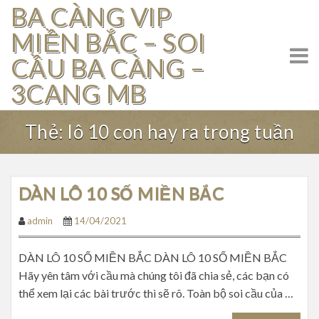
BA CÀNG VIP
Skip
to
MIỀN BẮC – SOI
content
CẦU BA CÀNG –
3CANG MB
Thẻ:
lô 10 con hay ra trong tuần
DÀN LÔ 10 SỐ MIỀN BẮC
admin
14/04/2021
DÀN LÔ 10 SỐ MIỀN BẮC DÀN LÔ 10 SỐ MIỀN BẮC
Hãy yên tâm với cầu mà chúng tôi đã chia sẻ, các bạn có
thể xem lại các bài trước thì sẽ rõ. Toàn bộ soi cầu của …