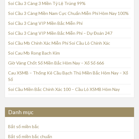
Soi Cầu 3 Càng 3 Miền Tỷ Lệ Trúng 99%
Soi Cầu 3 Càng Miền Nam Cực Chuẩn Miễn Phí Hôm Nay 100%
Soi Cầu 3 Càng VIP Miền Bắc Miễn Phí
Soi Cầu 3 Càng VIP Miền Bắc Miễn Phí – Dự Đoán 247
Soi Cầu Mb Chính Xác Miễn Phí Soi Cầu Lô Chính Xác
Soi Cau Mb Rong Bach Kim
Giờ Vàng Chốt Số Miền Bắc Hôm Nay – Xổ Số 666
Cau XSMB – Thống Kê Cầu Bạch Thủ Miền Bắc Hôm Nay – Xổ
Số
Soi Cầu Miền Bắc Chính Xác 100 – Cầu Lô XSMB Hôm Nay
Danh mục
Bắt số miền bắc
Bắt số miền bắc chuẩn