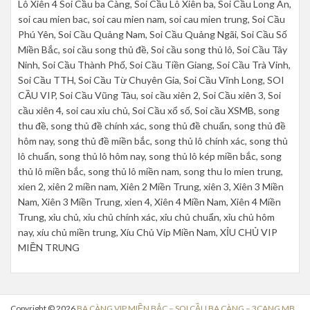
Lô Xiên 4 Soi Cầu ba Càng, Soi Cầu Lô Xiên ba, Soi Cầu Long An,
soi cau mien bac, soi cau mien nam, soi cau mien trung, Soi Cầu
Phú Yên, Soi Cầu Quảng Nam, Soi Cầu Quảng Ngãi, Soi Cầu Số
Miền Bắc, soi cầu song thủ đề, Soi cầu song thủ lô, Soi Cầu Tây
Ninh, Soi Cầu Thành Phố, Soi Cầu Tiền Giang, Soi Cầu Trà Vinh,
Soi Cầu TTH, Soi Cầu Từ Chuyên Gia, Soi Cầu Vĩnh Long, SOI
CẦU VIP, Soi Cầu Vũng Tàu, soi cầu xiên 2, Soi Cầu xiên 3, Soi
cầu xiên 4, soi cau xỉu chủ, Soi Cầu xổ số, Soi cầu XSMB, song
thu đề, song thủ đề chính xác, song thủ đề chuẩn, song thủ đề
hôm nay, song thủ đề miền bắc, song thủ lô chính xác, song thủ
lô chuẩn, song thủ lô hôm nay, song thủ lô kép miền bắc, song
thủ lô miền bắc, song thủ lô miền nam, song thu lo mien trung,
xien 2, xiên 2 miền nam, Xiên 2 Miền Trung, xiên 3, Xiên 3 Miền
Nam, Xiên 3 Miền Trung, xien 4, Xiên 4 Miền Nam, Xiên 4 Miền
Trung, xỉu chủ, xỉu chủ chính xác, xỉu chủ chuẩn, xỉu chủ hôm
nay, xíu chủ miền trung, Xíu Chủ Vip Miền Nam, XỈU CHỦ VIP
MIỀN TRUNG
Copyright © 2026
BA CÀNG VIP MIỀN BẮC – SOI CẦU BA CÀNG – 3CANG MB
.