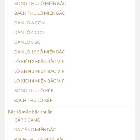
SONG THỦ LÔ MIỀN BẮC
BẠCH THỦ LÔ MIỀN BẮC
DÀN LÔ 6 CON
DÀN LÔ 4 CON
DÀN LÔ 8 SỐ
DÀN LÔ 10 SỐ MIỀN BẮC
LÔ XIÊN 2 MIỀN BẮC VIP
LÔ XIÊN 3 MIỀN BẮC VIP
LÔ XIÊN 4 MIỀN BẮC VIP
SONG THỦ LÔ KÉP
BẠCH THỦ LÔ KÉP
Bắt số miền bắc chuẩn
CẶP 3 CÀNG
BA CÀNG MIỀN BẮC
BẠCH THỦ ĐỀ MIỀN BẮC