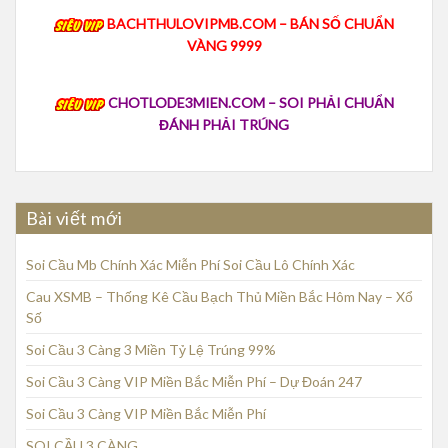
BACHTHULOVIPMB.COM – BÁN SỐ CHUẨN
VÀNG 9999
CHOTLODE3MIEN.COM – SOI PHẢI CHUẨN
ĐÁNH PHẢI TRÚNG
Bài viết mới
Soi Cầu Mb Chính Xác Miễn Phí Soi Cầu Lô Chính Xác
Cau XSMB – Thống Kê Cầu Bạch Thủ Miền Bắc Hôm Nay – Xổ
Số
Soi Cầu 3 Càng 3 Miền Tỷ Lệ Trúng 99%
Soi Cầu 3 Càng VIP Miền Bắc Miễn Phí – Dự Đoán 247
Soi Cầu 3 Càng VIP Miền Bắc Miễn Phí
SOI CẦU 3 CÀNG