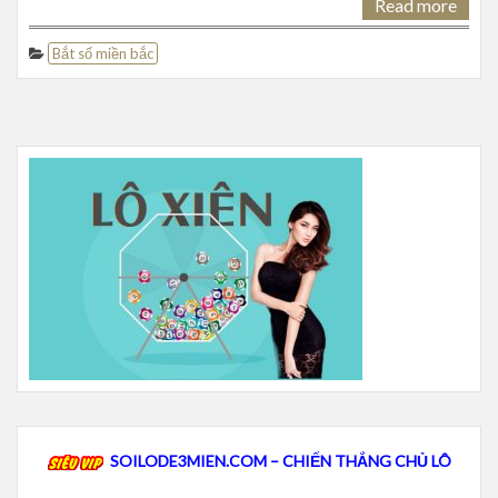
Read more
Bắt số miền bắc
SOILODE3MIEN.COM – CHIẾN THẮNG CHỦ LÔ