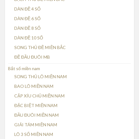
DÀN ĐỀ 4 SỐ
DÀN ĐỀ 6 SỐ
DÀN ĐỀ 8 SỐ
DÀN ĐỀ 10 SỐ
SONG THỦ ĐỀ MIỀN BẮC
ĐỀ ĐẦU ĐUÔI MB
Bắt số miền nam
SONG THỦ LÔ MIỀN NAM
BAO LÔ MIỀN NAM
CẶP XÍU CHỦ MIỀN NAM
ĐẶC BIỆT MIỀN NAM
ĐẦU ĐUÔI MIỀN NAM
GIẢI TÁM MIỀN NAM
LÔ 3 SỐ MIỀN NAM