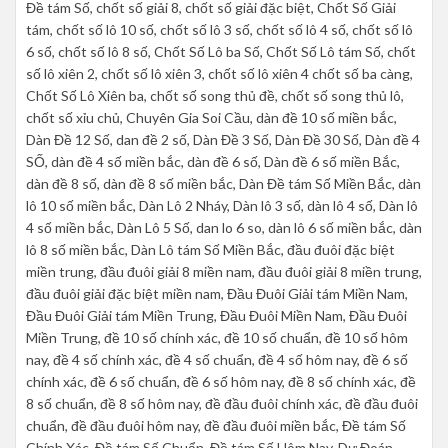
Đề tám Số, chốt số giải 8, chốt số giải đặc biệt, Chốt Số Giải
tám, chốt số lô 10 số, chốt số lô 3 số, chốt số lô 4 số, chốt số lô
6 số, chốt số lô 8 số, Chốt Số Lô ba Số, Chốt Số Lô tám Số, chốt
số lô xiên 2, chốt số lô xiên 3, chốt số lô xiên 4 chốt số ba càng,
Chốt Số Lô Xiên ba, chốt số song thủ đề, chốt số song thủ lô,
chốt số xỉu chủ, Chuyên Gia Soi Cầu, dàn đề 10 số miền bắc,
Dàn Đề 12 Số, dan đề 2 số, Dàn Đề 3 Số, Dàn Đề 30 Số, Dàn đề 4
SỐ, dàn đề 4 số miền bắc, dàn đề 6 số, Dàn đề 6 số miền Bắc,
dàn đề 8 số, dàn đề 8 số miền bắc, Dàn Đề tám Số Miền Bắc, dàn
lô 10 số miền bắc, Dàn Lô 2 Nháy, Dàn lô 3 số, dàn lô 4 số, Dàn lô
4 số miền bắc, Dàn Lô 5 Số, dan lo 6 so, dàn lô 6 số miền bắc, dàn
lô 8 số miền bắc, Dàn Lô tám Số Miền Bắc, đầu đuôi đặc biệt
miền trung, đầu đuôi giải 8 miền nam, đầu đuôi giải 8 miền trung,
đầu đuôi giải đặc biệt miền nam, Đầu Đuôi Giải tám Miền Nam,
Đầu Đuôi Giải tám Miền Trung, Đầu Đuôi Miền Nam, Đầu Đuôi
Miền Trung, đề 10 số chính xác, đề 10 số chuẩn, đề 10 số hôm
nay, đề 4 số chính xác, đề 4 số chuẩn, đề 4 số hôm nay, đề 6 số
chính xác, đề 6 số chuẩn, đề 6 số hôm nay, đề 8 số chính xác, đề
8 số chuẩn, đề 8 số hôm nay, đề đầu đuôi chính xác, đề đầu đuôi
chuẩn, đề đầu đuôi hôm nay, đề đầu đuôi miền bắc, Đề tám Số
Chính Xác, Đề tám Số Chuẩn, Đề tám Số Hôm Nay, Dự Đoán