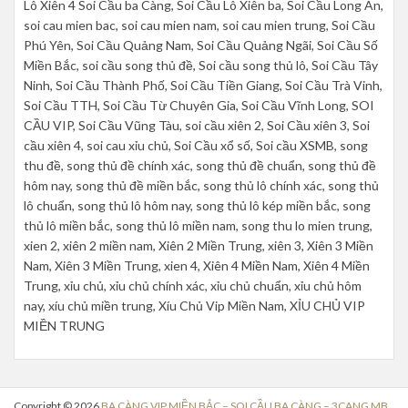
Lô Xiên 4 Soi Cầu ba Càng, Soi Cầu Lô Xiên ba, Soi Cầu Long An,
soi cau mien bac, soi cau mien nam, soi cau mien trung, Soi Cầu
Phú Yên, Soi Cầu Quảng Nam, Soi Cầu Quảng Ngãi, Soi Cầu Số
Miền Bắc, soi cầu song thủ đề, Soi cầu song thủ lô, Soi Cầu Tây
Ninh, Soi Cầu Thành Phố, Soi Cầu Tiền Giang, Soi Cầu Trà Vinh,
Soi Cầu TTH, Soi Cầu Từ Chuyên Gia, Soi Cầu Vĩnh Long, SOI
CẦU VIP, Soi Cầu Vũng Tàu, soi cầu xiên 2, Soi Cầu xiên 3, Soi
cầu xiên 4, soi cau xỉu chủ, Soi Cầu xổ số, Soi cầu XSMB, song
thu đề, song thủ đề chính xác, song thủ đề chuẩn, song thủ đề
hôm nay, song thủ đề miền bắc, song thủ lô chính xác, song thủ
lô chuẩn, song thủ lô hôm nay, song thủ lô kép miền bắc, song
thủ lô miền bắc, song thủ lô miền nam, song thu lo mien trung,
xien 2, xiên 2 miền nam, Xiên 2 Miền Trung, xiên 3, Xiên 3 Miền
Nam, Xiên 3 Miền Trung, xien 4, Xiên 4 Miền Nam, Xiên 4 Miền
Trung, xỉu chủ, xỉu chủ chính xác, xỉu chủ chuẩn, xỉu chủ hôm
nay, xíu chủ miền trung, Xíu Chủ Vip Miền Nam, XỈU CHỦ VIP
MIỀN TRUNG
Copyright © 2026
BA CÀNG VIP MIỀN BẮC – SOI CẦU BA CÀNG – 3CANG MB
.